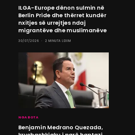
ILGA-Europe dënon sulmin në
Berlin Pride dhe thërret kundër
nxitjes së urrejtjes ndaj
migrantëve dhe muslimanëve
30/07/2026
2 MINUTA LEXIM
NGA BOTA
Benjamín Medrano Quezada,
kryebashkiaku i parë haptazi