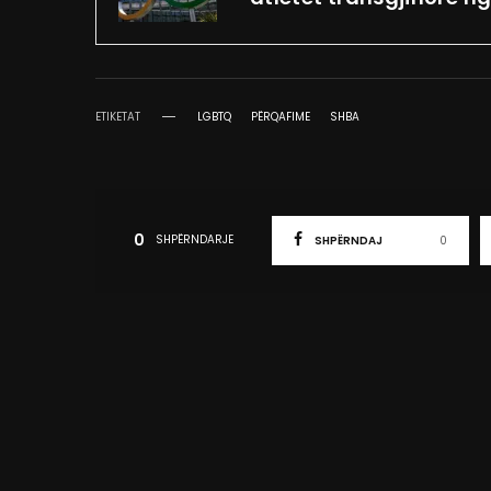
ETIKETAT
LGBTQ
PËRQAFIME
SHBA
0
SHPËRNDARJE
SHPËRNDAJ
0