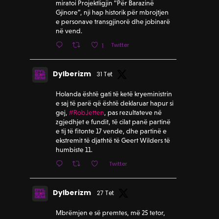
miratoi Projektligjin “Për Barazinë
Gjinore”, nji hap historik për mbrojtjen
e personave transgjinorë dhe jobinarë
në vend.
Twitter
1
Dylberizm
31 Tet
Holanda është gati të ketë kryeministrin
e saj të parë që është deklaruar hapur si
gej,
#RobJetten
, pas rezultateve në
zgjedhjet e fundit, të cilat panë partinë
e tij të fitonte 17 vende, dhe partinë e
ekstremit të djathtë të Geert Wilders të
humbiste 11.
Twitter
Dylberizm
27 Tet
Mbrëmjen e së premtes, më 25 tetor,