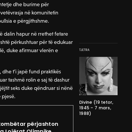
htetje dhe burime për
 vetëvrasja në komunitetin
llsia e përgjithshme.
ë dalin hapur në rrethet fetare
shtë përkushtuar për të edukuar
ilë, duke afirmuar vlerën e
TJETRA
dhe t’i japë fund praktikës
ruar tashmë rolin e saj të dashur
jëjtit seks duke qëndruar si nënë
 pjesë.
Divine (19 tetor,
1945 – 7 mars,
1988)
kombëtar përjashton
ga Lojërat Olimpike