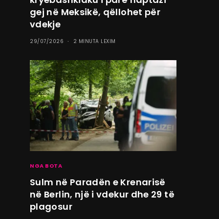
gej në Meksikë, qëllohet për
vdekje
29/07/2026
2 MINUTA LEXIM
NGA BOTA
Sulm në Paradën e Krenarisë
në Berlin, një i vdekur dhe 29 të
plagosur