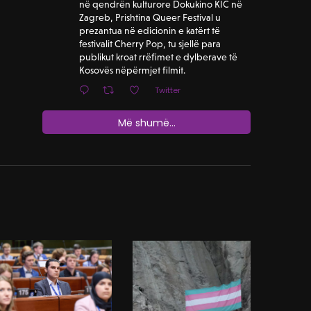
në qendrën kulturore Dokukino KIC në
Zagreb, Prishtina Queer Festival u
prezantua në edicionin e katërt të
festivalit Cherry Pop, tu sjellë para
publikut kroat rrëfimet e dylberave të
Kosovës nëpërmjet filmit.
Twitter
Më shumë...