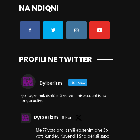
NA NDIQNI
PROFILI NË TWITTER
Dylberizm
Follow
kjo llogari nuk është më aktive - this account is no
longer active
Dylberizm
6 Nën
Me 77 vota pro, asnjë abstenim dhe 36
vota kundër, Kuvendi i Shqipërisë sapo