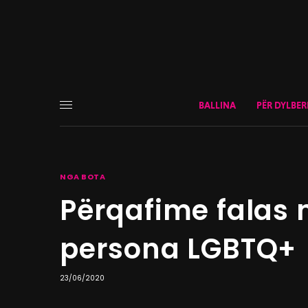
BALLINA
PËR DYLBER
NGA BOTA
Përqafime falas 
persona LGBTQ+
23/06/2020