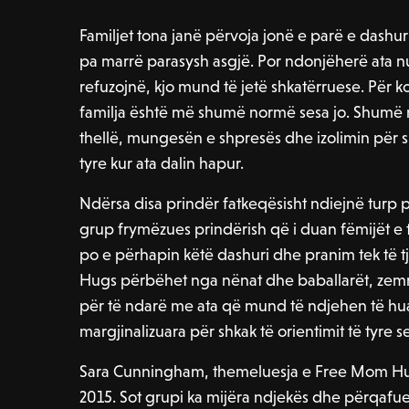
Familjet tona janë përvoja jonë e parë e dashu
pa marrë parasysh asgjë. Por ndonjëherë ata n
refuzojnë, kjo mund të jetë shkatërruese. Për 
familja është më shumë normë sesa jo. Shumë 
thellë, mungesën e shpresës dhe izolimin për sh
tyre kur ata dalin hapur.
Ndërsa disa prindër fatkeqësisht ndiejnë turp p
grup frymëzues prindërish që i duan fëmijët e
po e përhapin këtë dashuri dhe pranim tek të 
Hugs përbëhet nga nënat dhe baballarët, zemrat
për të ndarë me ata që mund të ndjehen të huaj
margjinalizuara për shkak të orientimit të tyre s
Sara Cunningham, themeluesja e Free Mom Hug
2015. Sot grupi ka mijëra ndjekës dhe përqafues