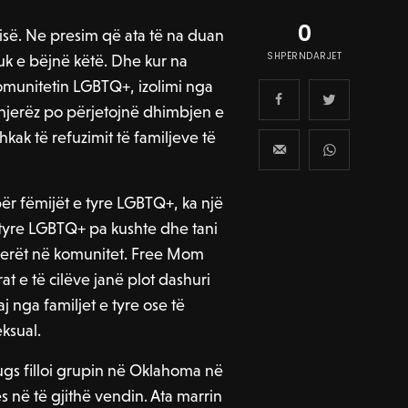
0
risë. Ne presim që ata të na duan
SHPËRNDARJET
uk e bëjnë këtë. Dhe kur na
komunitetin LGBTQ+, izolimi nga
njerëz po përjetojnë dhimbjen e
kak të refuzimit të familjeve të
ër fëmijët e tyre LGBTQ+, ka një
 tyre LGBTQ+ pa kushte dhe tani
tjerët në komunitet. Free Mom
 e të cilëve janë plot dashuri
 nga familjet e tyre ose të
eksual.
s filloi grupin në Oklahoma në
 në të gjithë vendin. Ata marrin