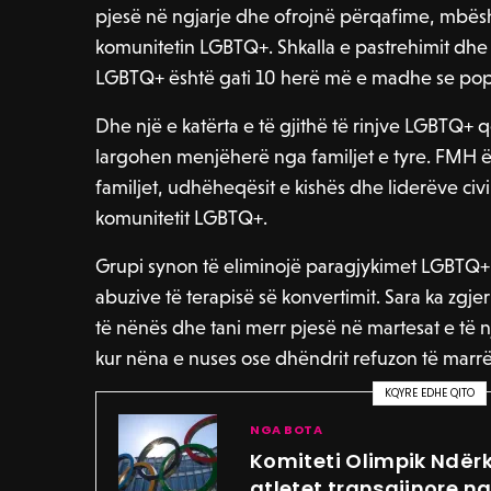
pjesë në ngjarje dhe ofrojnë përqafime, mbës
komunitetin LGBTQ+. Shkalla e pastrehimit dhe
LGBTQ+ është gati 10 herë më e madhe se popu
Dhe një e katërta e të gjithë të rinjve LGBTQ+ q
largohen menjëherë nga familjet e tyre. FMH ë
familjet, udhëheqësit e kishës dhe liderëve civ
komunitetit LGBTQ+.
Grupi synon të eliminojë paragjykimet LGBTQ+, 
abuzive të terapisë së konvertimit. Sara ka zgje
të nënës dhe tani merr pjesë në martesat e të n
kur nëna e nuses ose dhëndrit refuzon të marrë
KQYRE EDHE QITO
NGA BOTA
Komiteti Olimpik Ndër
atletet transgjinore n