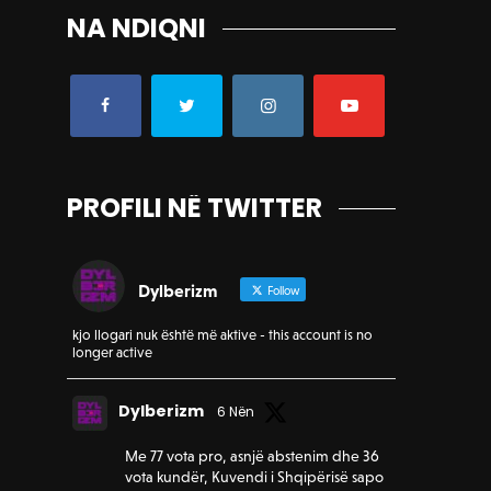
NA NDIQNI
PROFILI NË TWITTER
Dylberizm
Follow
kjo llogari nuk është më aktive - this account is no
longer active
Dylberizm
6 Nën
Me 77 vota pro, asnjë abstenim dhe 36
vota kundër, Kuvendi i Shqipërisë sapo