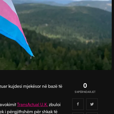
0
uzuar kujdesi mjekësor në bazë të
SHPËRNDARJET
 avokimit
TransActual U.K.
zbuloi
ek i përgjithshëm për shkak të