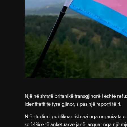
Një në shtatë britanikë transgjinorë i është ref
identitetit të tyre gjinor, sipas një raporti të ri.
Një studim i publikuar rishtazi nga organizata e
se 14% e të anketuarve janë larguar nga një mj