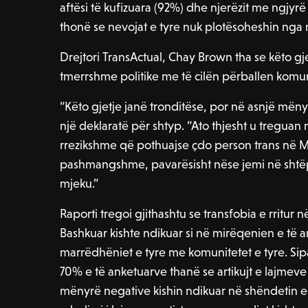
aftësi të kufizuara (92%) dhe njerëzit me ngjy
thonë se nevojat e tyre nuk plotësoheshin nga 
Drejtori TransActual, Chay Brown tha se këto gj
tmerrshme politike me të cilën përballen komun
“Këto gjetje janë tronditëse, por në asnjë mëny
një deklaratë për shtyp. “Ato thjesht u treguan në
rrezikshme që pothuajse çdo person trans në MB
pashmangshme, pavarësisht nëse jemi në shtëp
mjeku.”
Raporti tregoi gjithashtu se transfobia e rritur
Bashkuar kishte ndikuar si në mirëqenien e të 
marrëdhëniet e tyre me komunitetet e tyre. Sip
70% e të anketuarve thanë se artikujt e lajmeve
mënyrë negative kishin ndikuar në shëndetin 