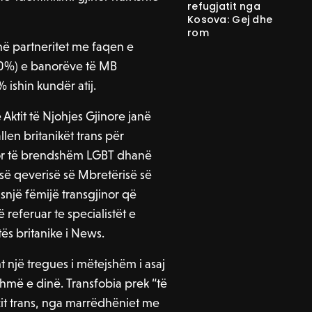
refugjatit nga
Kosova: Gej dhe
rom
 në partneritet me faqen e
50%) e banorëve të MB
ishin kundër atij.
Aktit të Njohjes Gjinore janë
len britanikët trans për
imor të brendshëm LGBT dhanë
së qeverisë së Mbretërisë së
një fëmijë transgjinor që
 referuar te specialistët e
ës britanike i News.
ht një tregues i mëtejshëm i asaj
shmë e dinë. Transfobia prek “të
zit trans, nga marrëdhëniet me