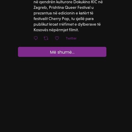
në qendrën kulturore Dokukino KIC në
Zagreb, Prishtina Queer Festival u
prezantua në edicionin e katërt të
festivalit Cherry Pop, tu sjellë para
publikut kroat rrëfimet e dylberave të
Kosovës nëpërmjet filmit.
Twitter
Më shumë...