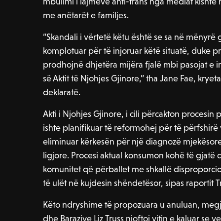
mbulimi i lajmeve anti-trans nga mediat kishte
me anëtarët e familjes.
“Skandali i vërtetë këtu është se sa në mënyrë
komplotuar për të injoruar këtë situatë, duke pr
prodhojnë dhjetëra mijëra fjalë mbi pasojat e i
së Aktit të Njohjes Gjinore,” tha Jane Fae, krye
deklaratë.
Akti i Njohjes Gjinore, i cili përcakton procesin
ishte planifikuar të reformohej për të përfshir
eliminuar kërkesën për një diagnozë mjekësore
ligjore. Procesi aktual konsumon kohë të gjatë
komunitet që përballet me shkallë disproporcio
të ulët në kujdesin shëndetësor, sipas raportit T
Këto ndryshime të propozuara u anuluan, megjit
dhe Barazive Liz Truss njoftoi vitin e kaluar se v