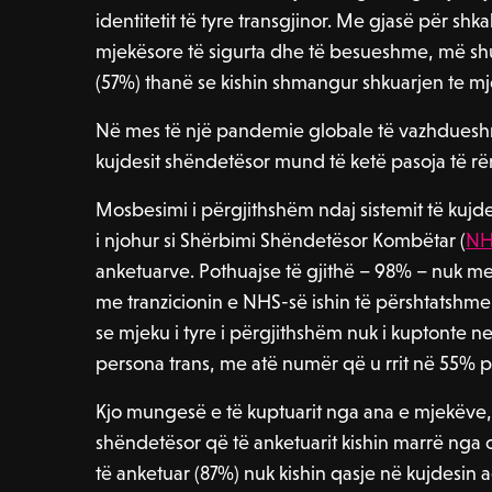
identitetit të tyre transgjinor. Me gjasë për s
mjekësore të sigurta dhe të besueshme, më sh
(57%) thanë se kishin shmangur shkuarjen te mj
Në mes të një pandemie globale të vazhdueshm
kujdesit shëndetësor mund të ketë pasoja të rë
Mosbesimi i përgjithshëm ndaj sistemit të kujd
i njohur si Shërbimi Shëndetësor Kombëtar (
NH
anketuarve. Pothuajse të gjithë – 98% – nuk m
me tranzicionin e NHS-së ishin të përshtatshm
se mjeku i tyre i përgjithshëm nuk i kuptonte n
persona trans, me atë numër që u rrit në 55% pë
Kjo mungesë e të kuptuarit nga ana e mjekëve, 
shëndetësor që të anketuarit kishin marrë nga o
të anketuar (87%) nuk kishin qasje në kujdesin 