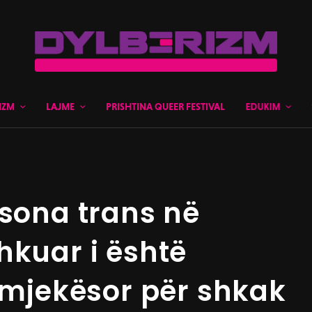
IZM
LAJME
PRISHTINA QUEER FESTIVAL
EDUKIM
rsona trans në
hkuar i është
i mjekësor për shkak