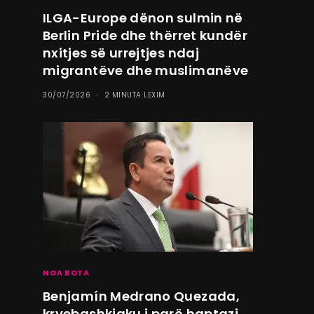
ILGA-Europe dënon sulmin në
Berlin Pride dhe thërret kundër
nxitjes së urrejtjes ndaj
migrantëve dhe muslimanëve
30/07/2026
2 MINUTA LEXIM
NGA BOTA
Benjamín Medrano Quezada,
kryebashkiaku i parë haptazi