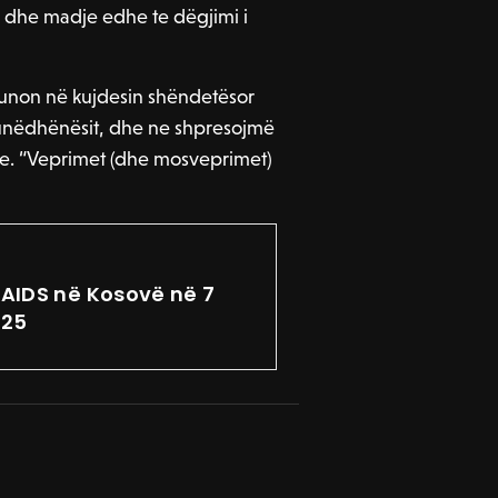
r dhe madje edhe te dëgjimi i
punon në kujdesin shëndetësor
punëdhënësit, dhe ne shpresojmë
Fae. “Veprimet (dhe mosveprimet)
V/AIDS në Kosovë në 7
025