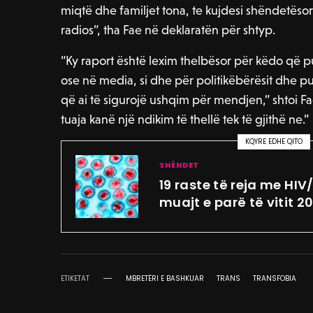
miqtë dhe familjet tona, te kujdesi shëndetëso
radios”, tha Fae në deklaratën për shtyp.
“Ky raport është lexim thelbësor për këdo që 
ose në media, si dhe për politikëbërësit dhe 
që ai të sigurojë ushqim për mendjen,” shtoi 
tuaja kanë një ndikim të thellë tek të gjithë ne.”
KQYRE EDHE QITO
SHËNDET
19 raste të reja me HI
muajt e parë të vitit 2
ETIKETAT
MBRETËRI E BASHKUAR
TRANS
TRANSFOBIA