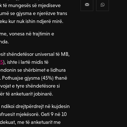
hkak të mungesës së mjediseve
umë se gjysma e njerëzve trans
eku kur nuk ishin ndjerë mirë.
e, vonesa në trajtimin e
nda.
esit shëndetësor universal të MB,
S
), ishte i lartë midis të
endonin se shërbimet e lidhura
e. Pothuajse gjysma (45%) thanë
evojat e tyre shëndetësore si
r të anketuarit jobinarë.
ndikoi drejtpërdrejt në kujdesin
fruesit mjekësorë. Gati 9 në 10
adekuat, me të anketuarit me