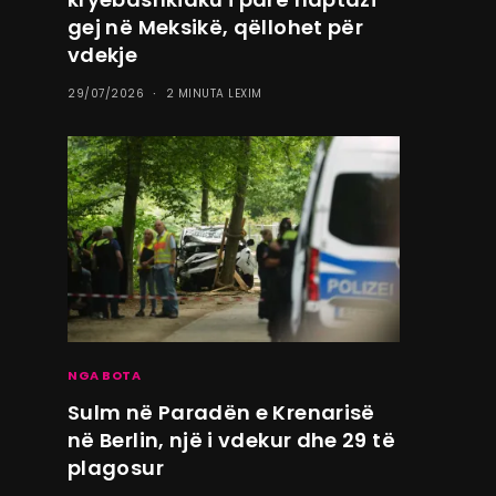
gej në Meksikë, qëllohet për
vdekje
29/07/2026
2 MINUTA LEXIM
NGA BOTA
Sulm në Paradën e Krenarisë
në Berlin, një i vdekur dhe 29 të
plagosur