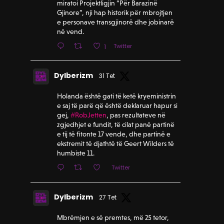
miratoi Projektligjin “Për Barazinë
Gjinore”, nji hap historik për mbrojtjen
e personave transgjinorë dhe jobinarë
në vend.
Twitter
1
Dylberizm
31 Tet
Holanda është gati të ketë kryeministrin
e saj të parë që është deklaruar hapur si
gej,
#RobJetten
, pas rezultateve në
zgjedhjet e fundit, të cilat panë partinë
e tij të fitonte 17 vende, dhe partinë e
ekstremit të djathtë të Geert Wilders të
humbiste 11.
Twitter
Dylberizm
27 Tet
Mbrëmjen e së premtes, më 25 tetor,