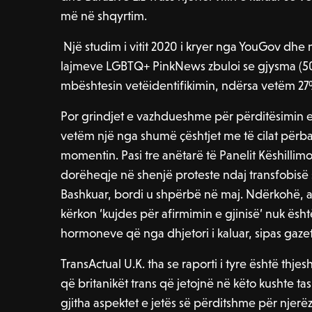
më në shqyrtim.
Një studim i vitit 2020 i kryer nga YouGov dhe
lajmeve LGBTQ+ PinkNews zbuloi se gjysma (
mbështesin vetëidentifikimin, ndërsa vetëm 27% 
Por grindjet e vazhdueshme për përditësimin e 
vetëm një nga shumë çështjet me të cilat përbal
momentin. Pasi tre anëtarë të Panelit Këshill
dorëheqje në shenjë proteste ndaj transfobisë 
Bashkuar, bordi u shpërbë në maj. Ndërkohë, as
kërkon ‘kujdes për afirmimin e gjinisë’ nuk është
hormoneve që nga dhjetori i kaluar, sipas gazet
TransActual U.K. tha se raporti i tyre është thjes
që britanikët trans që jetojnë në këto kushte ta
gjitha aspektet e jetës së përditshme për njerë