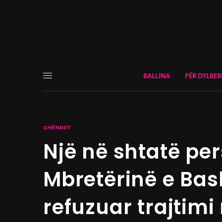
BALLINA
PËR DYLBER
SHËNDET
Një në shtatë pe
Mbretërinë e Bas
refuzuar trajtim