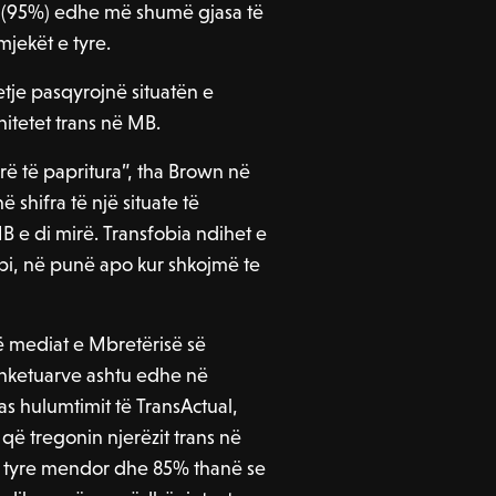
rë (95%) edhe më shumë gjasa të
mjekët e tyre.
etje pasqyrojnë situatën e
itetet trans në MB.
rë të papritura”, tha Brown në
 shifra të një situate të
 e di mirë. Transfobia ndihet e
i, në punë apo kur shkojmë te
 në mediat e Mbretërisë së
anketuarve ashtu edhe në
as hulumtimit të TransActual,
 që tregonin njerëzit trans në
e tyre mendor dhe 85% thanë se