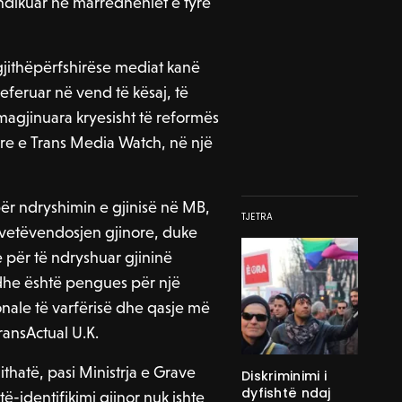
 ndikuar në marrëdhëniet e tyre
 gjithëpërfshirëse mediat kanë
eferuar në vend të kësaj, të
magjinuara kryesisht të reformës
tare e Trans Media Watch, në një
 për ndryshimin e gjinisë në MB,
TJETRA
ë vetëvendosjen gjinore, duke
 për të ndryshuar gjininë
 dhe është pengues për një
nale të varfërisë dhe qasje më
ransActual U.K.
hatë, pasi Ministrja e Grave
Diskriminimi i
dyfishtë ndaj
etë-identifikimi gjinor nuk ishte