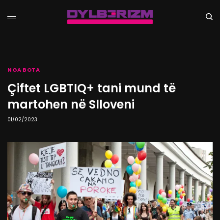
NGA BOTA
Çiftet LGBTIQ+ tani mund të
martohen në Slloveni
01/02/2023