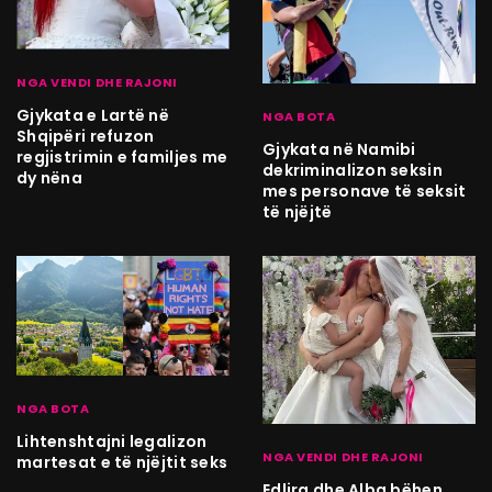
NGA VENDI DHE RAJONI
Gjykata e Lartë në
NGA BOTA
Shqipëri refuzon
Gjykata në Namibi
regjistrimin e familjes me
dekriminalizon seksin
dy nëna
mes personave të seksit
të njëjtë
NGA BOTA
Lihtenshtajni legalizon
NGA VENDI DHE RAJONI
martesat e të njëjtit seks
Edlira dhe Alba bëhen