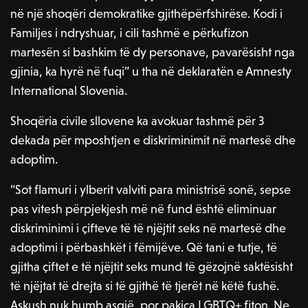
në një shoqëri demokratike gjithëpërfshirëse. Kodi i
Familjes i ndryshuar, i cili tashmë e përkufizon
martesën si bashkim të dy personave, pavarësisht nga
gjinia, ka hyrë në fuqi” u tha në deklaratën e Amnesty
International Slovenia.
Shoqëria civile sllovene ka avokuar tashmë për 3
dekada për mposhtjen e diskriminimit në martesë dhe
adoptim.
“Sot flamuri i ylberit valviti para ministrisë sonë, sepse
pas vitesh përpjekjesh më në fund është eliminuar
diskriminimi i çifteve të të njëjtit seks në martesë dhe
adoptimi i përbashkët i fëmijëve. Që tani e tutje, të
gjitha çiftet e të njëjtit seks mund të gëzojnë saktësisht
të njëjtat të drejta si të gjithë të tjerët në këtë fushë.
Askush nuk humb asgjë, por pakica LGBTQ+ fiton. Ne