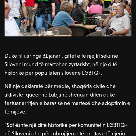
Duke filluar nga 31 janari, çiftet e te njëjtit seks në
Slloveni mund të martohen zyrtarisht, në një ditë
historike për popullatën sllovene LGBTQ+.
Në një deklaratë për medie, shoqëria civile dhe
aktivistët queer në Lubjanë shënuan ditën duke
festuar arritjen e barazisë në martesë dhe adoptimin e
fëmijëve.
“Sot është një ditë historike për komunitetin LGBTIQ+
në Slloveni dhe për mbrojtjen e të drejtave të njeriut