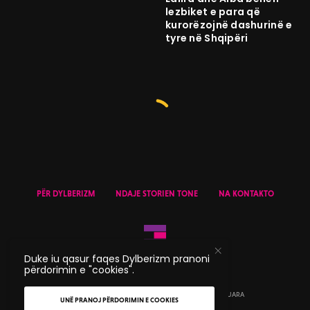
lezbiket e para që
kurorëzojnë dashurinë e
tyre në Shqipëri
PËR DYLBERIZM
NDAJE STORIEN TONE
NA KONTAKTO
Duke iu qasur faqes Dylberizm pranoni
përdorimin e "cookies".
© 2020 DYLBERIZM - TË GJITHA TË DREJTAT E REZERVUARA
UNË PRANOJ PËRDORIMIN E COOKIES