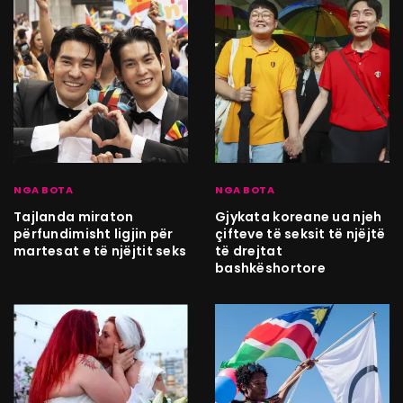
NGA BOTA
NGA BOTA
Tajlanda miraton
Gjykata koreane ua njeh
përfundimisht ligjin për
çifteve të seksit të njëjtë
martesat e të njëjtit seks
të drejtat
bashkëshortore