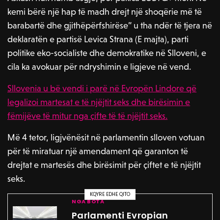
kemi bërë një hap të madh drejt një shoqërie më të
barabartë dhe gjithëpërfshirëse” u tha ndër të tjera në
deklaratën e partisë Levica Strana (E majta), parti
politike eko-socialiste dhe demokratike në Slloveni, e
cila ka avokuar për ndryshimin e ligjeve në vend.
Sllovenia u bë vendi i parë në Evropën Lindore që
legalizoi martesat e të njëjtit seks dhe birësimin e
fëmijëve të mitur nga çifte të të njëjtit seks.
Më 4 tetor, ligjvënësit në parlamentin slloven votuan
për të miratuar një amendament që garanton të
drejtat e martesës dhe birësimit për çiftet e të njëjtit
seks.
KQYRE EDHE QITO
NGA BOTA
Parlamenti Evropian