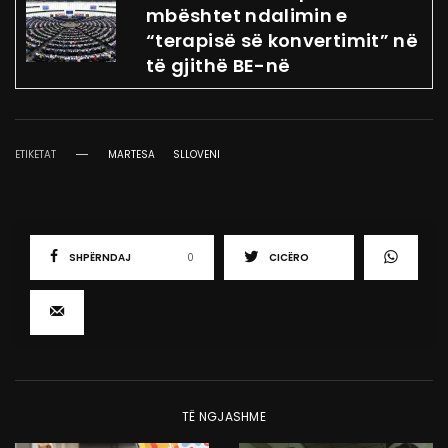
mbështet ndalimin e
“terapisë së konvertimit” në
të gjithë BE-në
ETIKETAT
MARTESA
SLLOVENI
SHPËRNDAJ
0
CICËRO
TË NGJASHME