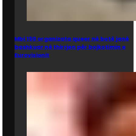
Mbi 150 organizata queer në botë janë
bashkuar në thirrjen për bojkotimin e
Eurovisionit