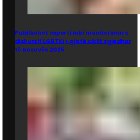
Publikohet raporti mbi monitorimin e
diskursit LGBTIQ+ gjatë ciklit zgjedhor
të Kosovës 2025