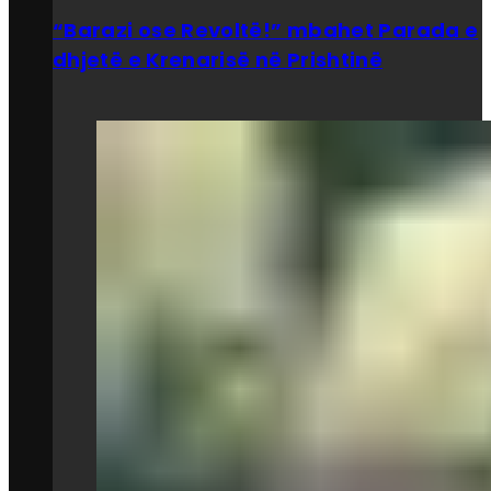
“Barazi ose Revoltë!” mbahet Parada e
dhjetë e Krenarisë në Prishtinë