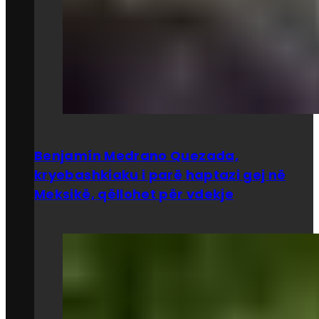
Benjamín Medrano Quezada,
kryebashkiaku i parë haptazi gej në
Meksikë, qëllohet për vdekje