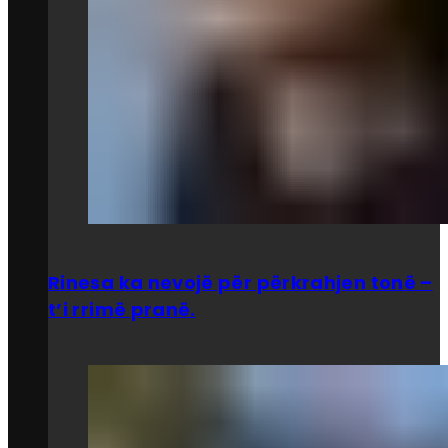
Rinesa ka nevojë për përkrahjen tonë –
t’i rrimë pranë.