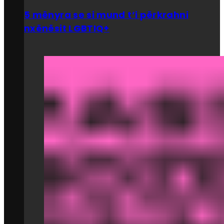
5 mënyra se si mund t’i përkrahni
nxënësit LGBTIQ+