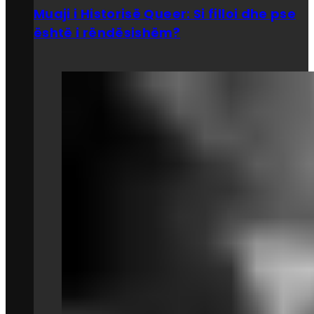
Muaji i Historisë Queer: Si filloi dhe pse
është i rëndësishëm?