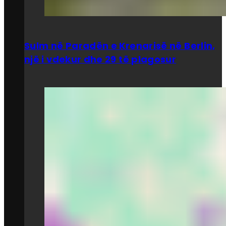
Sulm në Paradën e Krenarisë në Berlin,
një i vdekur dhe 29 të plagosur