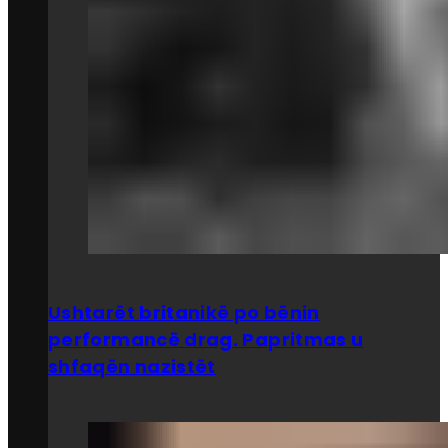
Ushtarët britanikë po bënin
performancë drag. Papritmas u
shfaqën nazistët