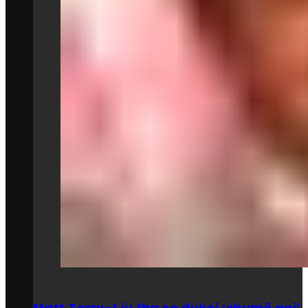
Matt Terry-t iu tha se dukej ‘shumë gej’