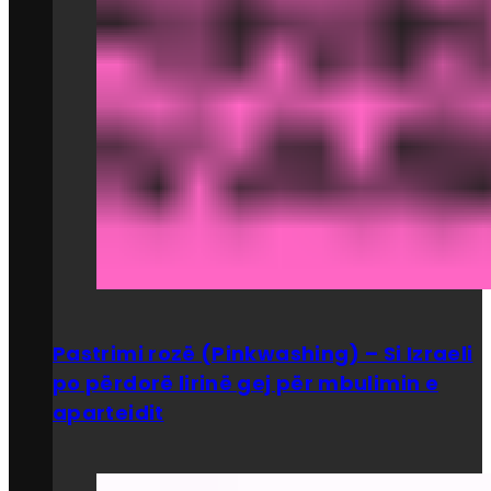
Pastrimi rozë (Pinkwashing) – Si Izraeli
po përdorë lirinë gej për mbulimin e
aparteidit