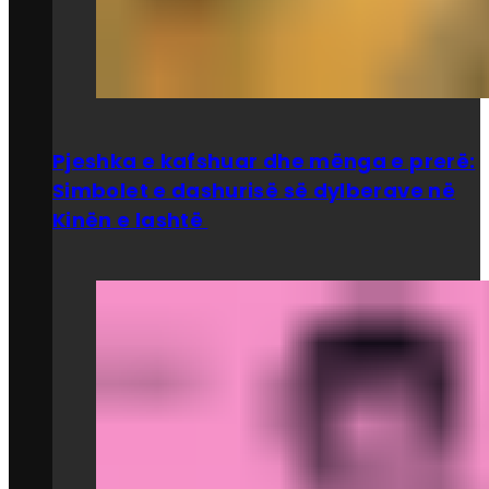
Pjeshka e kafshuar dhe mënga e prerë:
Simbolet e dashurisë së dylberave në
Kinën e lashtë