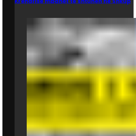
Krenarisë mbahet të shtunën në Shkup