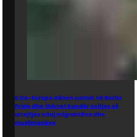
ILGA-Europe dënon sulmin në Berlin
Pride dhe thërret kundër nxitjes së
urrejtjes ndaj migrantëve dhe
muslimanëve