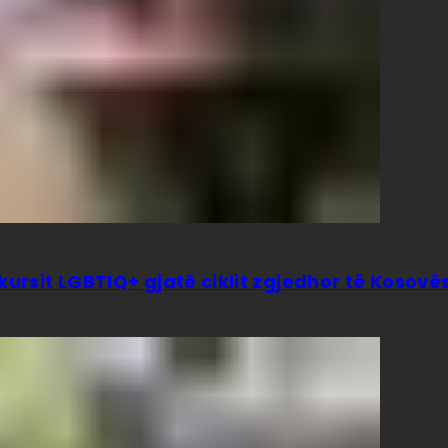
kursit LGBTIQ+ gjatë ciklit zgjedhor të Kosovë