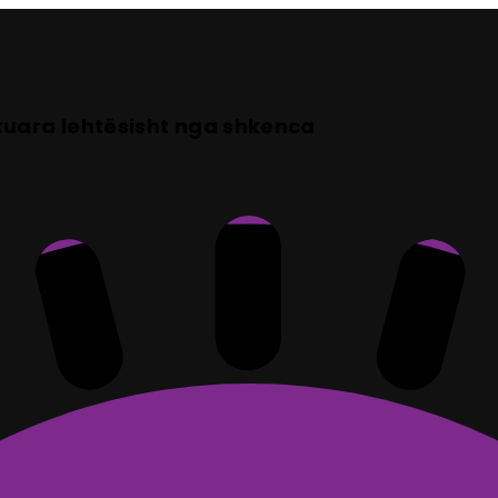
tuara lehtësisht nga shkenca