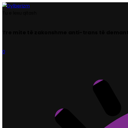
Tu e lexu qitash
Tre mite të zakonshme anti-trans të deman
0