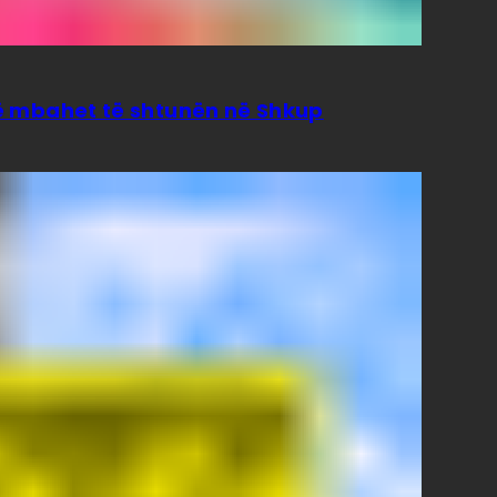
isë mbahet të shtunën në Shkup