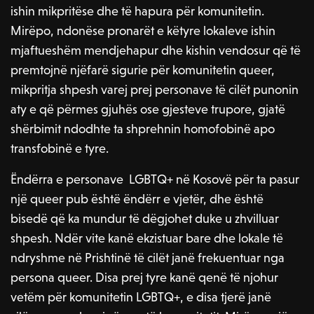
ishin mikpritëse dhe të hapura për komunitetin.
Mirëpo, ndonëse pronarët e këtyre lokaleve ishin
mjaftueshëm mendjehapur dhe kishin vendosur që të
premtojnë njëfarë sigurie për komunitetin queer,
mikpritja shpesh varej prej personave të cilët punonin
aty e që përmes gjuhës ose gjesteve trupore, gjatë
shërbimit ndodhte ta shprehnin homofobinë apo
transfobinë e tyre.
Ëndërra e personave LGBTQ+ në Kosovë për ta pasur
një queer pub është ëndërr e vjetër, dhe është
bisedë që ka mundur të dëgjohet duke u zhvilluar
shpesh. Ndër vite kanë ekzistuar bare dhe lokale të
ndryshme në Prishtinë të cilët janë frekuentuar nga
persona queer. Disa prej tyre kanë qenë të njohur
vetëm për komunitetin LGBTQ+, e disa tjerë janë