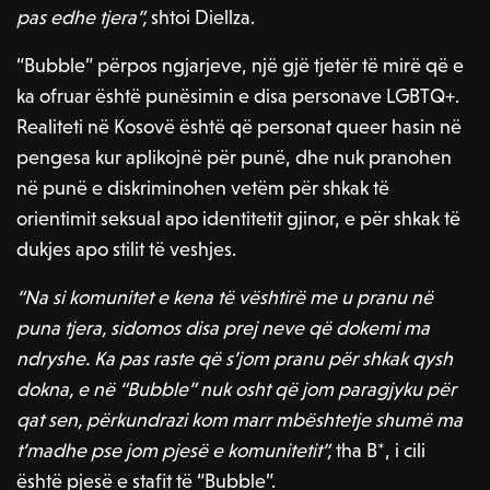
pas edhe tjera”,
shtoi Diellza.
“Bubble” përpos ngjarjeve, një gjë tjetër të mirë që e
ka ofruar është punësimin e disa personave LGBTQ+.
Realiteti në Kosovë është që personat queer hasin në
pengesa kur aplikojnë për punë, dhe nuk pranohen
në punë e diskriminohen vetëm për shkak të
orientimit seksual apo identitetit gjinor, e për shkak të
dukjes apo stilit të veshjes.
“Na si komunitet e kena të vështirë me u pranu në
puna tjera, sidomos disa prej neve që dokemi ma
ndryshe. Ka pas raste që s’jom pranu për shkak qysh
dokna, e në “Bubble” nuk osht që jom paragjyku për
qat sen, përkundrazi kom marr mbështetje shumë ma
t’madhe pse jom pjesë e komunitetit”,
tha B*, i cili
është pjesë e stafit të “Bubble”.