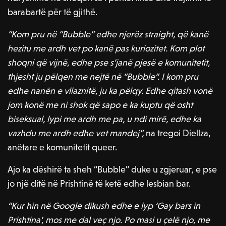
barabartë për të gjithë.
“Kom pru në “Bubble” edhe njerëz straight, që kanë
hezitu me ardh vet po kanë pas kuriozitet. Kom plot
shoqni që vijnë, edhe pse s’janë pjesë e komunitetit,
thjesht ju pëlqen me nejtë në “Bubble”. I kom pru
edhe nanën e vllaznitë, ju ka pëlqy. Edhe qitash vonë
jom konë me ni shok që sapo e ka kuptu që osht
biseksual, lypi me ardh me pa, u ndi mirë, edhe ka
vazhdu me ardh edhe vet mandej”,
na tregoi Diellza,
anëtare e komunitetit queer.
Ajo ka dëshirë ta sheh “Bubble” duke u zgjeruar, e pse
jo një ditë në Prishtinë të ketë edhe lesbian bar.
“Kur hin në Google dikush edhe e lyp ‘Gay bars in
Prishtina’, mos me dal veç njo. Po masi u çelë njo, me