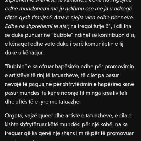
edhe mundohemi me ju ndihmu ose me ja u ndreqë
ditën qysh t’mujmë. Ama e njejta vlen edhe për neve.
Edhe na shprehemi te ata”,
na tregoi tutje B*, i cili tha
se duke punuar në “Bubble” ndihet se kontribuon disi,
e kënaqet edhe vetë duke i parë komunitetin e tij
duke u kënaqur.
“Bubble” e ka ofruar hapësirën edhe për promovimin
e artistëve të rinj të tatuazheve, të cilët pa pasur
nevojë të paguajnë për shfrytëzimin e hapësirës kanë
pasur mundësi të kenë ndonjë fitim nga kreativiteti
dhe aftësitë e tyre me tatuazhe.
Orgeta, vajzë queer dhe artiste e tatuazheve, e cila e
kishte shfrytëzuar këtë mundësi për një kohë, na ka
treguar që ka qenë një shans i mirë për të promovuar