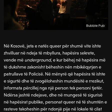
Bubble Pub
Në Kosovë, jeta e natës queer për shumë vite ishte
zhvilluar në ndeja të mbyllura, hapësira sekrete,
vende më
underground
, e kur bëhej në hapësira më
të dukshme zakonisht bëheshin nën mbikëqyrjen e
patrullave të Policisë. Në mënyrë që hapësira të ishte
e sigurtë dhe të zvogëloheshin mundësitë e rrezikut,
informata përcillej nga një person tek personi tjetër.
Ndërsa jashtë ndejave, dhe në mungesë të sigurisë
në hapësirat publike, personat queer në të shumtën e
rasteve takoheshin për ndonjë pije në lokale të cilat