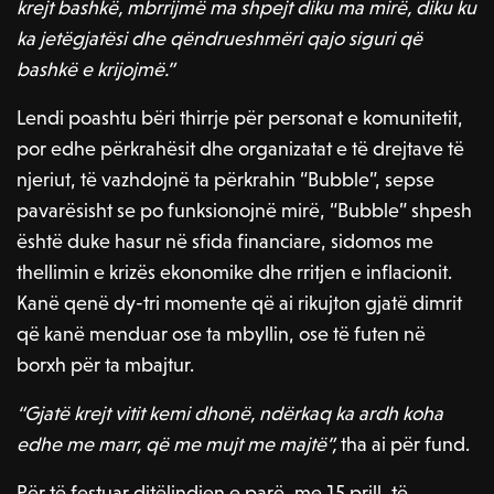
krejt bashkë, mbrrijmë ma shpejt diku ma mirë, diku ku
ka jetëgjatësi dhe qëndrueshmëri qajo siguri që
bashkë e krijojmë.”
Lendi poashtu bëri thirrje për personat e komunitetit,
por edhe përkrahësit dhe organizatat e të drejtave të
njeriut, të vazhdojnë ta përkrahin “Bubble”, sepse
pavarësisht se po funksionojnë mirë, “Bubble” shpesh
është duke hasur në sfida financiare, sidomos me
thellimin e krizës ekonomike dhe rritjen e inflacionit.
Kanë qenë dy-tri momente që ai rikujton gjatë dimrit
që kanë menduar ose ta mbyllin, ose të futen në
borxh për ta mbajtur.
“Gjatë krejt vitit kemi dhonë, ndërkaq ka ardh koha
edhe me marr, që me mujt me majtë”,
tha ai për fund.
Për të festuar ditëlindjen e parë, me 15 prill, të