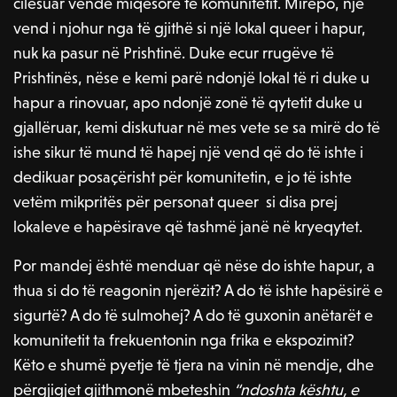
cilësuar vende miqësore të komunitetit. Mirëpo, një
vend i njohur nga të gjithë si një lokal queer i hapur,
nuk ka pasur në Prishtinë. Duke ecur rrugëve të
Prishtinës, nëse e kemi parë ndonjë lokal të ri duke u
hapur a rinovuar, apo ndonjë zonë të qytetit duke u
gjallëruar, kemi diskutuar në mes vete se sa mirë do të
ishe sikur të mund të hapej një vend që do të ishte i
dedikuar posaçërisht për komunitetin, e jo të ishte
vetëm mikpritës për personat queer si disa prej
lokaleve e hapësirave që tashmë janë në kryeqytet.
Por mandej është menduar që nëse do ishte hapur, a
thua si do të reagonin njerëzit? A do të ishte hapësirë e
sigurtë? A do të sulmohej? A do të guxonin anëtarët e
komunitetit ta frekuentonin nga frika e ekspozimit?
Këto e shumë pyetje të tjera na vinin në mendje, dhe
përgjigjet gjithmonë mbeteshin
“ndoshta kështu, e