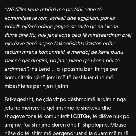
“Në fillim kena mbërri me përfshi edhe të
komuniteteve rom, ashkali dhe egjiptian, por ka
ndodh njifarë ndarje prapë, se sado qe na i kena
thirrë dhe ftu, nuk janë konë qaq të mirëseardhun prej
njerëzve tjerë, sepse fatkeqësisht ekziston edhe
racizmi mrena komunitetit, e mendoj qe kena punu
pak në qat drejtim, po janë plane që i kena për të
ardhmen”,
tha Lendi, i cili poashtu bëri thirrje për
komunitetin që të jemi më të bashkuar dhe më
mbështetës për njëri-tjetrin.
Fatkeqësisht, ne çdo vit po dëshmojmë largimin nga
jeta në mënyrë të qëllimshme të shokëve dhe
shoqeve tona të komunitetit LGBTQ+, të cilëve nuk po
arrijmë t’ua shtrijmë dorën dhe t’i shpëtojmë. Mbase
nëse do të ishim më përqendruar si ta duam më mirë