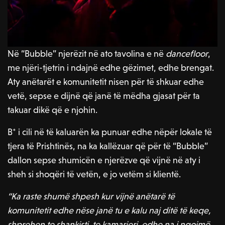
Në “Bubble” njerëzit në ato tavolina e në
dancefloor
,
me njëri-tjetrin i ndajnë edhe gëzimet, edhe brengat.
Aty anëtarët e komunitetit nisen për të shkuar edhe
vetë, sepse e dijnë që janë të mëdha gjasat për ta
takuar dikë që e njohin.
B* i cili në të kaluarën ka punuar edhe nëpër lokale të
tjera të Prishtinës, na ka kallëzuar që për të “Bubble”
dallon sepse shumicën e njerëzve që vijnë në aty i
sheh si shoqëri të vetën, e jo vetëm si klientë.
“Ka raste shumë shpesh kur vijnë anëtarë të
komunitetit edhe nëse janë tu e kalu naj ditë të keqe,
shprehen te shankisti, te kamarieri, edhe na i ngojmë