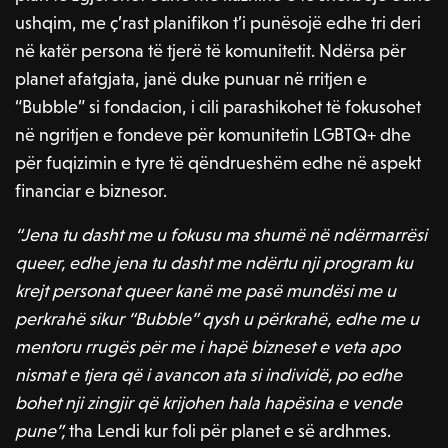
ushqim, me ç’rast planifikon t’i punësojë edhe tri deri
në katër persona të tjerë të komunitetit. Ndërsa për
planet afatgjata, janë duke punuar në rritjen e
“Bubble” si fondacion, i cili parashikohet të fokusohet
në ngritjen e fondeve për komunitetin LGBTQ+ dhe
për fuqizimin e tyre të qëndrueshëm edhe në aspekt
financiar e biznesor.
“Jena tu dasht me u fokusu ma shumë në ndërmarrësi
queer, edhe jena tu dasht me ndërtu nji program ku
krejt personat queer kanë me pasë mundësi me u
perkrahë sikur “Bubble” qysh u përkrahë, edhe me u
mentoru rrugës për me i hapë bizneset e veta apo
nismat e tjera që i avancon ata si individë, po edhe
bohet nji zingjir që krijohen hala hapësina e vende
pune”,
tha Lendi kur foli për planet e së ardhmes.