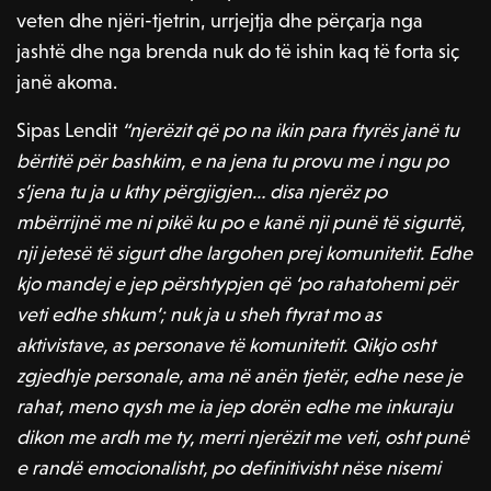
veten dhe njëri-tjetrin, urrjejtja dhe përçarja nga
jashtë dhe nga brenda nuk do të ishin kaq të forta siç
janë akoma.
Sipas Lendit
“njerëzit që po na ikin para ftyrës janë tu
bërtitë për bashkim, e na jena tu provu me i ngu po
s’jena tu ja u kthy përgjigjen… disa njerëz po
mbërrijnë me ni pikë ku po e kanë nji punë të sigurtë,
nji jetesë të sigurt dhe largohen prej komunitetit. Edhe
kjo mandej e jep përshtypjen që ‘po rahatohemi për
veti edhe shkum’; nuk ja u sheh ftyrat mo as
aktivistave, as personave të komunitetit. Qikjo osht
zgjedhje personale, ama në anën tjetër, edhe nese je
rahat, meno qysh me ia jep dorën edhe me inkuraju
dikon me ardh me ty, merri njerëzit me veti, osht punë
e randë emocionalisht, po definitivisht nëse nisemi