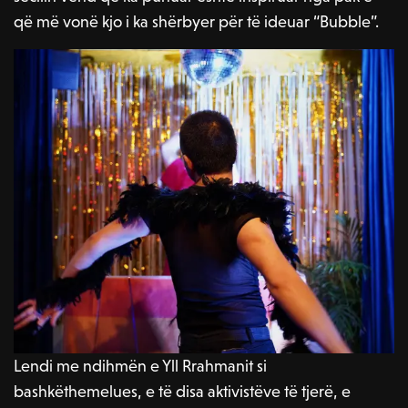
që më vonë kjo i ka shërbyer për të ideuar “Bubble”.
Lendi me ndihmën e Yll Rrahmanit si
bashkëthemelues, e të disa aktivistëve të tjerë, e