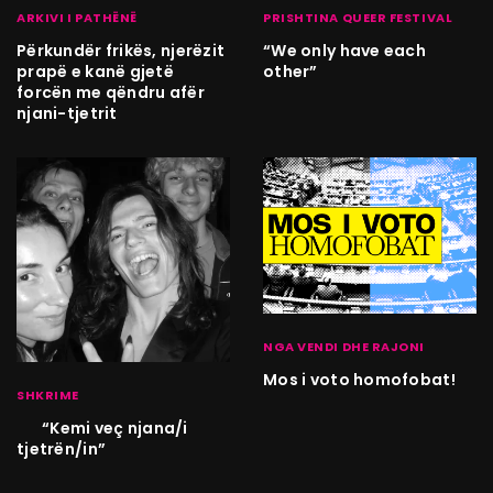
ARKIVI I PATHËNË
PRISHTINA QUEER FESTIVAL
Përkundër frikës, njerëzit
“We only have each
prapë e kanë gjetë
other”
forcën me qëndru afër
njani-tjetrit
NGA VENDI DHE RAJONI
Mos i voto homofobat!
SHKRIME
“Kemi veç njana/i
tjetrën/in”