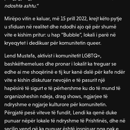
ndoshta ashtu.”
Mirëpo vitin e kaluar, më 15 prill 2022, krejt këto pytje
u sfiduan në realitet dhe ndodhi ajo që për shumë
vite e kishim pritur: u hap “Bubble”, lokali i parë në
kryeqytet i dedikuar për komunitetin queer.
Lend Mustafa, aktivist i komunitetit LGBTQ+,
bashkëthemelues dhe pronar i lokalit ka treguar se
edhe ai me shoqërinë e tij kur kanë dalë për kafe ndër
vite e kishin diskutuar nevojën e të pasurit një
hapësirë të sigurt e të përhershme ku do të mund të
organizoheshin ndeja, drag shows, ngjarjee të
ndryshme e ngjarje kulturore për komunitetin.
Përgjatë pesë viteve të fundit, Lendi ka qenë duke
punuar nëpër lokale të ndryshme të Prishtinës, dhe në
secilin vend që ka punuar është inspiruar nga pak e