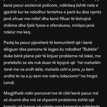
kanë pasur asistencë policore, ndërkaq është nata e
gjashtë kur ka ndodhur tentativa e parë ku disa njerëz
janë afruar me mllef dhe kanë filluar të lëshojnë
shikime dhe fjalë fyese e ofenduese, mirëpo janë
ndalur me kaq.
Pastaj ka pasur pjesëtarë të komunitetit që i kanë
dëgjuar disa persona të lagjes ku ndodhet “Bubble”
duke bërë plane për të krijuar probleme në lokal, me
pretekstin se ata nuk duan të lejojnë që
“në mahallën
tonë me na ardh këta, mahalla osht e jona, ju keni
ardhë te na e ju keni me ndrru lokacionin”
na tregoi
Lendi.
Megjithatë ndër personat me të cilët kanë pasur më
së shumti dhe më së shpeshti probleme është një
komshi që banon në njërën nga banesat e ndërtesës