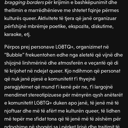
bragging borders
për krijimin e bashkëpunimit dhe
thellimin e marrëdhënieve me shtetet fqinje përmes
kulturës queer. Aktivitete të tjera që janë organizuar
përfshijnë mbrëmje poetike, ekspozita, diskutime,
karaoke, etj.
Përpos prej personave LGBTQ+, organizimet në
“Bubble” frekuentohen edhe nga aletatë që vijnë dhe
shijojnë lirshmërinë dhe atmosferën e veçantë që di
të krijohet në ndejat queer. Kjo ndihmon që personat
që nuk janë pjesë e komunitetit t’i thyejnë
paragjykimet që mund t’i kenë për ne, t’i largojnë
mendimet stereotipizuese për mënyrën qysh anëtarët
e komunitetit LGBTQ+ duken apo janë, të jenë më të
njoftuar dhe më të afërt me kulturën queer, të lidhen
më tepër me sfidat tona që të jenë më të zëshëm për
ndryshime në shoqëri sa i përket lirisë dhe trajtimit të