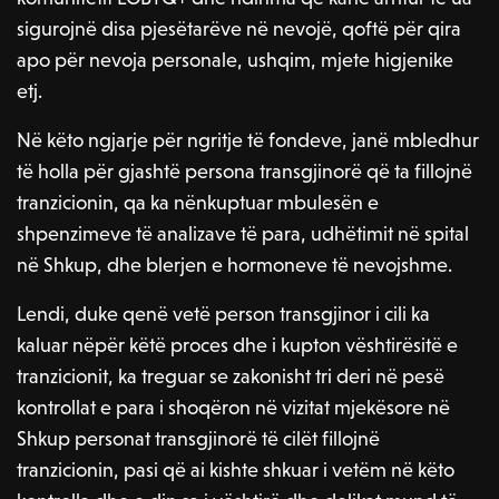
sigurojnë disa pjesëtarëve në nevojë, qoftë për qira
apo për nevoja personale, ushqim, mjete higjenike
etj.
Në këto ngjarje për ngritje të fondeve, janë mbledhur
të holla për gjashtë persona transgjinorë që ta fillojnë
tranzicionin, qa ka nënkuptuar mbulesën e
shpenzimeve të analizave të para, udhëtimit në spital
në Shkup, dhe blerjen e hormoneve të nevojshme.
Lendi, duke qenë vetë person transgjinor i cili ka
kaluar nëpër këtë proces dhe i kupton vështirësitë e
tranzicionit, ka treguar se zakonisht tri deri në pesë
kontrollat e para i shoqëron në vizitat mjekësore në
Shkup personat transgjinorë të cilët fillojnë
tranzicionin, pasi që ai kishte shkuar i vetëm në këto