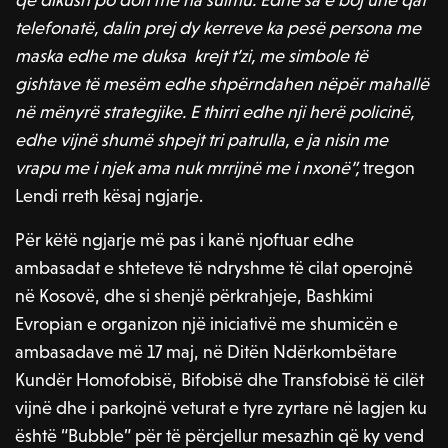
telefonatë, dalin prej dy kerreve ka pesë persona me
maska edhe me duksa krejt t’zi, me simbole të
gishtave të mesëm edhe shpërndahen nëpër mahallë
në mënyrë strategjike. E thirri edhe nji herë policinë,
edhe vijnë shumë shpejt tri patrulla, e ja nisin me
vrapu me i njek ama nuk mrrijnë me i nxonë”,
tregon
Lendi rreth kësaj ngjarje.
Për këtë ngjarje më pas i kanë njoftuar edhe
ambasadat e shteteve të ndryshme të cilat operojnë
në Kosovë, dhe si shenjë përkrahjeje, Bashkimi
Evropian e organizon një iniciativë me shumicën e
ambasadave më 17 maj, në Ditën Ndërkombëtare
Kundër Homofobisë, Bifobisë dhe Transfobisë të cilët
vijnë dhe i parkojnë veturat e tyre zyrtare në lagjen ku
është “Bubble” për të përcjellur mesazhin që ky vend