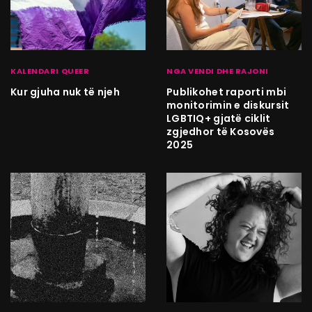
KALENDARI QUEER
NGA VENDI DHE RAJONI
Kur gjuha nuk të njeh
Publikohet raporti mbi
monitorimin e diskursit
LGBTIQ+ gjatë ciklit
zgjedhor të Kosovës
2025