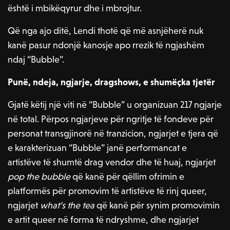
është i mbikëqyrur dhe i mbrojtur.
Që nga ajo ditë, Lendi thotë që më asnjëherë nuk
kanë pasur ndonjë kanosje apo rrezik të ngjashëm
ndaj “Bubble”.
Punë, ndeja, ngjarje, dragshows, e shumëçka tjetër
Gjatë këtij një viti në “Bubble” u organizuan 217 ngjarje
në total. Përpos ngjarjeve për ngritje të fondeve për
personat transgjinorë në tranzicion, ngjarjet e tjera që
e karakterizuan “Bubble” janë performancat e
artistëve të shumtë drag vendor dhe të huaj, ngjarjet
pop the bubble
që kanë për qëllim ofrimin e
platformës për promovim të artistëve të rinj queer,
ngjarjet
what’s the tea
që kanë për synim promovimin
e artit queer në forma të ndryshme, dhe ngjarjet