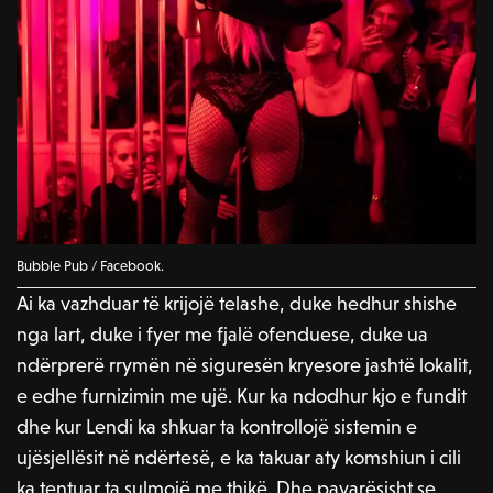
Bubble Pub / Facebook.
Ai ka vazhduar të krijojë telashe, duke hedhur shishe
nga lart, duke i fyer me fjalë ofenduese, duke ua
ndërprerë rrymën në siguresën kryesore jashtë lokalit,
e edhe furnizimin me ujë. Kur ka ndodhur kjo e fundit
dhe kur Lendi ka shkuar ta kontrollojë sistemin e
ujësjellësit në ndërtesë, e ka takuar aty komshiun i cili
ka tentuar ta sulmojë me thikë. Dhe pavarësisht se