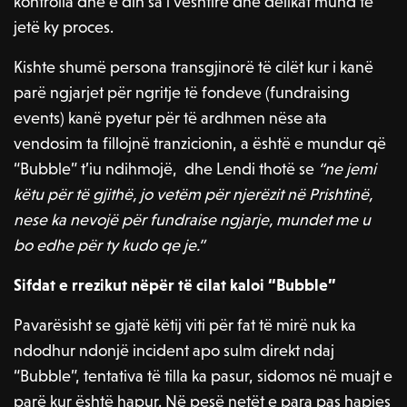
kontrolla dhe e din sa i vështirë dhe delikat mund të
jetë ky proces.
Kishte shumë persona transgjinorë të cilët kur i kanë
parë ngjarjet për ngritje të fondeve (fundraising
events) kanë pyetur për të ardhmen nëse ata
vendosim ta fillojnë tranzicionin, a është e mundur që
“Bubble” t’iu ndihmojë, dhe Lendi thotë se
“ne jemi
këtu për të gjithë, jo vetëm për njerëzit në Prishtinë,
nese ka nevojë për fundraise ngjarje, mundet me u
bo edhe për ty kudo qe je.”
Sifdat e rrezikut nëpër të cilat kaloi “Bubble”
Pavarësisht se gjatë këtij viti për fat të mirë nuk ka
ndodhur ndonjë incident apo sulm direkt ndaj
“Bubble”, tentativa të tilla ka pasur, sidomos në muajt e
parë kur është hapur. Në pesë netët e para pas hapjes