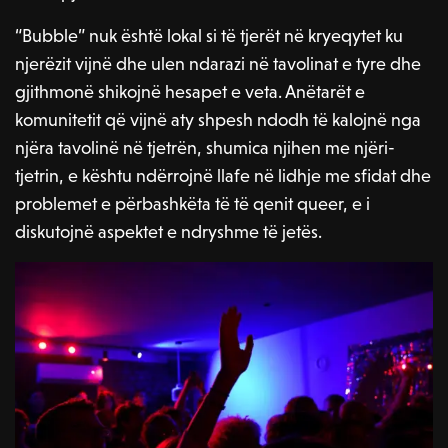
“Bubble” nuk është lokal si të tjerët në kryeqytet ku
njerëzit vijnë dhe ulen ndarazi në tavolinat e tyre dhe
gjithmonë shikojnë hesapet e veta. Anëtarët e
komunitetit që vijnë aty shpesh ndodh të kalojnë nga
njëra tavolinë në tjetrën, shumica njihen me njëri-
tjetrin, e kështu ndërrojnë llafe në lidhje me sfidat dhe
problemet e përbashkëta të të qenit queer, e i
diskutojnë aspektet e ndryshme të jetës.