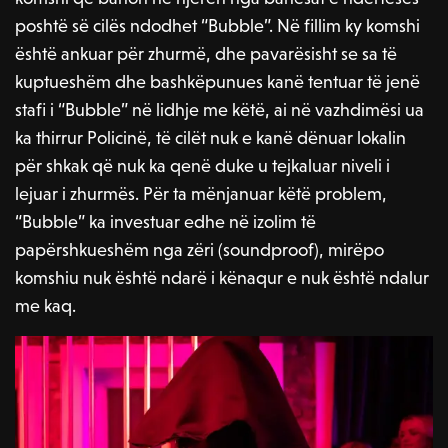
poshtë së cilës ndodhet “Bubble”. Në fillim ky komshi
është ankuar për zhurmë, dhe pavarësisht se sa të
kuptueshëm dhe bashkëpunues kanë tentuar të jenë
stafi i “Bubble” në lidhje me këtë, ai në vazhdimësi ua
ka thirrur Policinë, të cilët nuk e kanë dënuar lokalin
për shkak që nuk ka qenë duke u tejkaluar niveli i
lejuar i zhurmës. Për ta mënjanuar këtë problem,
“Bubble” ka investuar edhe në izolim të
papërshkueshëm nga zëri (soundproof), mirëpo
komshiu nuk është ndarë i kënaqur e nuk është ndalur
me kaq.