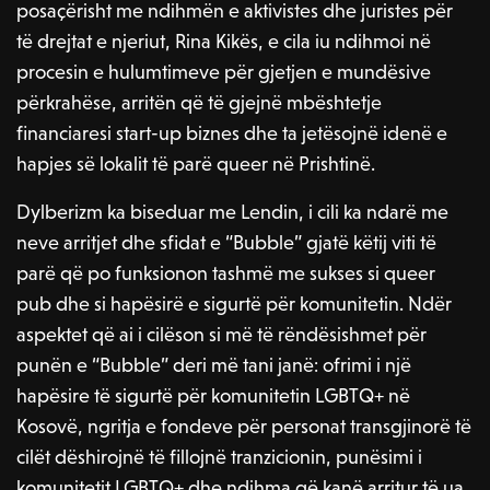
posaçërisht me ndihmën e aktivistes dhe juristes për
të drejtat e njeriut, Rina Kikës, e cila iu ndihmoi në
procesin e hulumtimeve për gjetjen e mundësive
përkrahëse, arritën që të gjejnë mbështetje
financiaresi start-up biznes dhe ta jetësojnë idenë e
hapjes së lokalit të parë queer në Prishtinë.
Dylberizm ka biseduar me Lendin, i cili ka ndarë me
neve arritjet dhe sfidat e “Bubble” gjatë këtij viti të
parë që po funksionon tashmë me sukses si queer
pub dhe si hapësirë e sigurtë për komunitetin. Ndër
aspektet që ai i cilëson si më të rëndësishmet për
punën e “Bubble” deri më tani janë: ofrimi i një
hapësire të sigurtë për komunitetin LGBTQ+ në
Kosovë, ngritja e fondeve për personat transgjinorë të
cilët dëshirojnë të fillojnë tranzicionin, punësimi i
komunitetit LGBTQ+ dhe ndihma që kanë arritur të ua