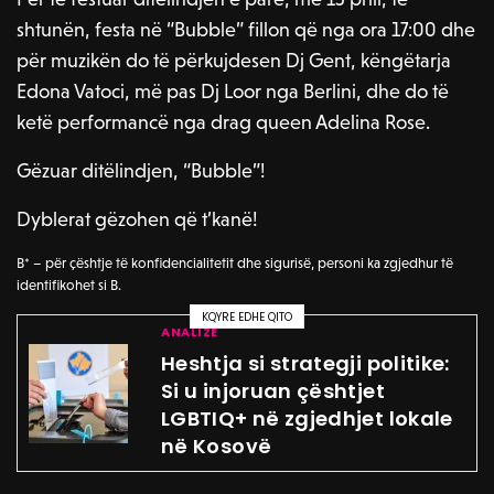
shtunën, festa në “Bubble” fillon që nga ora 17:00 dhe
për muzikën do të përkujdesen Dj Gent, këngëtarja
Edona Vatoci, më pas Dj Loor nga Berlini, dhe do të
ketë performancë nga drag queen Adelina Rose.
Gëzuar ditëlindjen, “Bubble”!
Dyblerat gëzohen që t’kanë!
B* – për çështje të konfidencialitetit dhe sigurisë, personi ka zgjedhur të
identifikohet si B.
KQYRE EDHE QITO
ANALIZË
Heshtja si strategji politike:
Si u injoruan çështjet
LGBTIQ+ në zgjedhjet lokale
në Kosovë