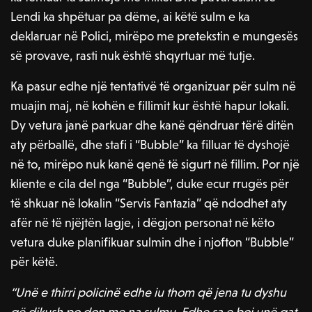
Lendi ka shpëtuar pa dëme, ai këtë sulm e ka
deklaruar në Polici, mirëpo me pretekstin e mungesës
së provave, rasti nuk është shqyrtuar më tutje.
Ka pasur edhe një tentativë të organizuar për sulm në
muajin maj, në kohën e fillimit kur është hapur lokali.
Dy vetura janë parkuar dhe kanë qëndruar tërë ditën
aty përballë, dhe stafi i “Bubble” ka filluar të dyshojë
në to, mirëpo nuk kanë qenë të sigurt në fillim. Por një
kliente e cila del nga “Bubble”, duke ecur rrugës për
të shkuar në lokalin “Servis Fantazia” që ndodhet aty
afër në të njëjtën lagje, i dëgjon personat në këto
vetura duke planifikuar sulmin dhe i njofton “Bubble”
për këtë.
“Unë e thirri policinë edhe iu thom që jena tu dyshu
që dikush po don me na sulmu. Edhe sa e boj unë qat