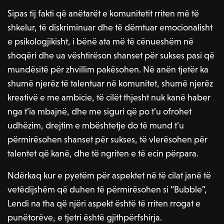
Sipas tij fakti që anëtarët e komunitetit rriten më të
shkelur, të diskriminuar dhe të dëmtuar emocionalisht
e psikologjikisht, i bënë ata më të cënueshëm në
shoqëri dhe ua vështirëson shanset për sukses pasi që
mundësitë për zhvillim pakësohen. Në anën tjetër ka
shumë njerëz të talentuar në komunitet, shumë njerëz
kreativë e me ambicie, të cilët thjesht nuk kanë haber
nga t’ia mbajnë, dhe me siguri që po t’u ofrohet
udhëzim, drejtim e mbështetje do të mund t’u
përmirësohen shanset për sukses, të vlerësohen për
talentet që kanë, dhe të ngriten e të ecin përpara.
Ndërkaq kur e pyetëm për aspektet në të cilat janë të
vetëdijshëm që duhen të përmirësohen si “Bubble”,
Lendi na tha që njëri aspekt është të rriten rrogat e
punëtorëve, e tjetri është gjithpërfshirja.