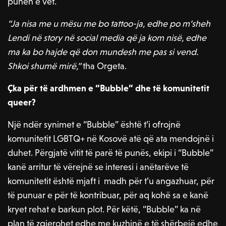
punën e vet.
“Ja nisa me u mësu me bo tattoo-ja, edhe po m’sheh
Lendi në story në social media që ja kom nisë, edhe
ma ka bo hajde që don mundesh me pas si vend.
Shkoi shumë mirë,”
tha Orgeta.
Çka për të ardhmen e “Bubble” dhe të komunitetit
queer?
Një ndër synimet e “Bubble” është t’i ofrojnë
komunitetit LGBTQ+ në Kosovë atë që ata mendojnë i
duhet. Përgjatë vitit të parë të punës, ekipi i “Bubble”
kanë arritur të vërejnë se interesi i anëtarëve të
komunitetit është mjaft i madh për t’u angazhuar, për
të punuar e për të kontribuar, për aq kohë sa e kanë
kryet rehat e barkun plot. Për këtë, “Bubble” ka në
plan të zgjerohet edhe me kuzhinë e të shërbejë edhe