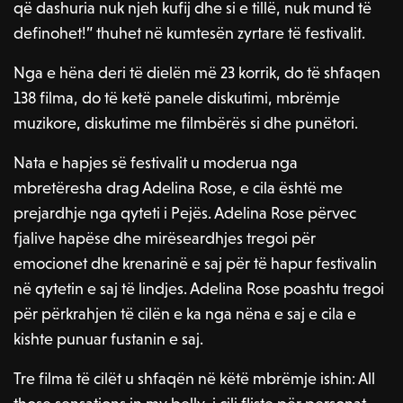
që dashuria nuk njeh kufij dhe si e tillë, nuk mund të
definohet!” thuhet në kumtesën zyrtare të festivalit.
Nga e hëna deri të dielën më 23 korrik, do të shfaqen
138 filma, do të ketë panele diskutimi, mbrëmje
muzikore, diskutime me filmbërës si dhe punëtori.
Nata e hapjes së festivalit u moderua nga
mbretëresha drag Adelina Rose, e cila është me
prejardhje nga qyteti i Pejës. Adelina Rose përvec
fjalive hapëse dhe mirëseardhjes tregoi për
emocionet dhe krenarinë e saj për të hapur festivalin
në qytetin e saj të lindjes. Adelina Rose poashtu tregoi
për përkrahjen të cilën e ka nga nëna e saj e cila e
kishte punuar fustanin e saj.
Tre filma të cilët u shfaqën në këtë mbrëmje ishin: All