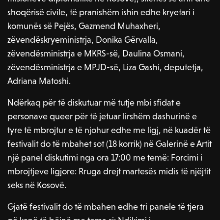
shoqërisë civile, të pranishëm ishin edhe kryetari i
komunës së Pejës, Gazmend Muhaxheri,
zëvendëskryeministrja, Donika Gërvalla,
zëvendësministrja e MKRS-së, Daulina Osmani,
zëvendësministrja e MPJD-së, Liza Gashi, deputetja,
Adriana Matoshi.
Ndërkaq për të diskutuar më tutje mbi sfidat e
personave queer për të jetuar lirshëm dashurinë e
tyre të mbrojtur e të njohur edhe me ligj, në kuadër të
festivalit do të mbahet sot (18 korrik) në Galerinë e Artit
një panel diskutimi nga ora 17:00 me temë: Forcimi i
mbrojtjeve ligjore: Rruga drejt martesës midis të njëjtit
seks në Kosovë.
Gjatë festivalit do të mbahen edhe tri panele të tjera