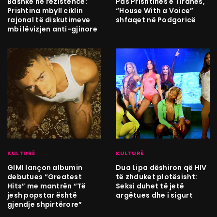
Bashkë në rezistencë:
Pas Prishtinës e Tiranës,
Prishtina mbyll ciklin
“House With a Voice”
rajonal të diskutimeve
shfaqet në Podgoricë
mbi lëvizjen anti-gjinore
KULTURË
KULTURË
GIMI lançon albumin
Dua Lipa dëshiron që HIV
debutues “Greatest
të zhduket plotësisht:
Hits” me mantrën “Të
Seksi duhet të jetë
jesh popstar është
argëtues dhe i sigurt
gjendje shpirtërore”