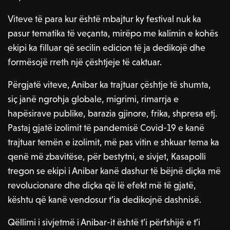
Viteve të para kur është mbajtur ky festival nuk ka
pasur tematika të veçanta, mirëpo me kalimin e kohës
ekipi ka filluar që secilin edicion të ja dedikojë dhe
formësojë rreth një çështjeje të caktuar.
Përgjatë viteve, Anibar ka trajtuar çështje të shumta,
siç janë ngrohja globale, migrimi, rimarrja e
hapësirave publike, barazia gjinore, frika, shpresa etj.
Pastaj gjatë izolimit të pandemisë Covid-19 e kanë
trajtuar temën e izolimit, më pas vitin e shkuar tema ka
qenë më zbavitëse, për bestytni, e sivjet, Kasapolli
tregon se ekipi i Anibar kanë dashur të bëjnë diçka më
revolucionare dhe diçka që lë efekt më të gjatë,
kështu që kanë vendosur t’ia dedikojnë dashnisë.
Qëllimi i sivjetmë i Anibar-it është t’i përfshijë e t’i