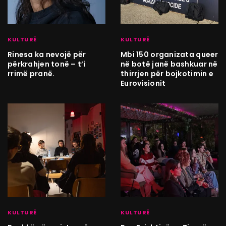
KULTURË
KULTURË
Rinesa ka nevojë për
Mbi 150 organizata queer
përkrahjen tonë – t’i
në botë janë bashkuar në
rrimë pranë.
thirrjen për bojkotimin e
Eurovisionit
KULTURË
KULTURË