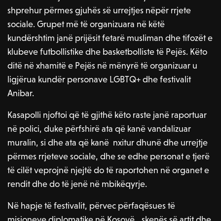
shprehur përmes gjuhës së urrejtjes nëpër rrjete
sociale. Grupet më të organizuara në këtë
kundërshtim janë prijësit fetarë musliman dhe tifozët e
klubeve futbollistike dhe basketbolliste të Pejës. Këto
ditë në xhamitë e Pejës në mënyrë të organizuar u
ligjërua kundër personave LGBTQ+ dhe festivalit
Anibar.
Kasapolli njoftoi që të gjithë këto raste janë raportuar
në polici, duke përfshirë ata që kanë vandalizuar
muralin, si dhe ata që kanë nxitur dhunë dhe urrejtje
përmes rrjeteve sociale, dhe se edhe personat e tjerë
të cilët veprojnë njejtë do të raportohen në organet e
rendit dhe do të jenë në mbikëqyrje.
Në hapje të festivalit, përvec përfaqësues të
misioneve diplomatike në Kosovë,, skenës së artit dhe