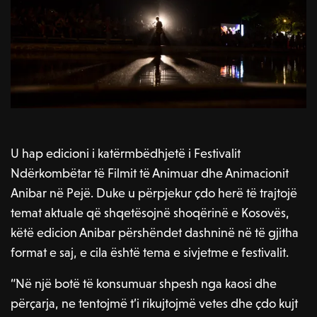
U hap edicioni i katërmbëdhjetë i Festivalit
Ndërkombëtar të Filmit të Animuar dhe Animacionit
Anibar në Pejë. Duke u përpjekur çdo herë të trajtojë
temat aktuale që shqetësojnë shoqërinë e Kosovës,
këtë edicion Anibar përshëndet dashninë në të gjitha
format e saj, e cila është tema e sivjetme e festivalit.
“Në një botë të konsumuar shpesh nga kaosi dhe
përçarja, ne tentojmë t’i rikujtojmë vetes dhe çdo kujt