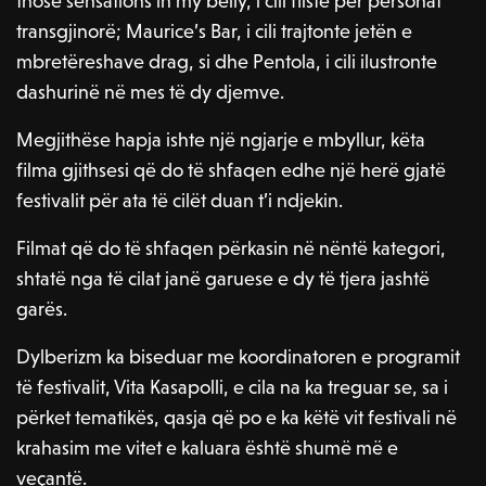
those sensations in my belly, i cili fliste për personat
transgjinorë; Maurice’s Bar, i cili trajtonte jetën e
mbretëreshave drag, si dhe Pentola, i cili ilustronte
dashurinë në mes të dy djemve.
Megjithëse hapja ishte një ngjarje e mbyllur, këta
filma gjithsesi që do të shfaqen edhe një herë gjatë
festivalit për ata të cilët duan t’i ndjekin.
Filmat që do të shfaqen përkasin në nëntë kategori,
shtatë nga të cilat janë garuese e dy të tjera jashtë
garës.
Dylberizm ka biseduar me koordinatoren e programit
të festivalit, Vita Kasapolli, e cila na ka treguar se, sa i
përket tematikës, qasja që po e ka këtë vit festivali në
krahasim me vitet e kaluara është shumë më e
veçantë.