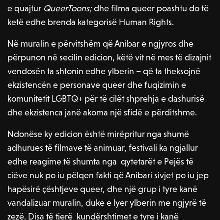
e quajtur
QueerToons;
dhe filma queer poashtu do të
ketë edhe brenda kategorisë Human Rights.
Në muralin e përvitshëm që Anibar e ngjyros dhe
përpunon në secilin edicion, këtë vit në mes të dizajnit
vendosën ta shtonin edhe ylberin – që ta theksojnë
ekzistencën e personave queer dhe fuqizimin e
komunitetit LGBTQ+ për të cilët shprehja e dashurisë
dhe ekzistenca janë akoma një sfidë e përditshme.
Ndonëse ky edicion është mirëpritur nga shumë
adhurues të filmave të animuar, festivali ka ngjallur
edhe reagime të shumta nga qytetarët e Pejës të
ciëve nuk po iu pëlqen fakti që Anibari sivjet po iu jep
hapësirë çështjeve queer, dhe një grup i tyre kanë
vandalizuar muralin, duke e lyer ylberin me ngjyrë të
zezë. Disa të tjerë kundërshtimet e tyre i kanë