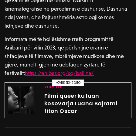
që kanë të bëjnë me tema si: Ndikimi i
kinematografisë në percetimin e dashurisë, Dashuria
ndaj vetes, dhe Pajtueshmëria astrologjike mes
lidhjeve dhe dashurisë.
Informata më të hollësishme rreth programit të
Anibarit për vitin 2023, që përfshijnë orarin e
shfaqjeve të filmave, mbrëmjeve muzikore dhe më
gjerë, mund ti gjeni në uebfaqen zyrtare të
festivalit:
https://anibar.org/sq/ballina/
KQYRE EDHE QITO
KULTURË
Filmi queer ku luan
kosovarja Luana Bajrami
fiton Oscar