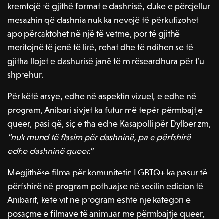
kremtojë të gjithë format e dashnisë, duke e përcjellur
mesazhin që dashnia nuk ka nevojë të përkufizohet
apo përcaktohet në një të vetme, por të gjithë
meritojnë të jenë të lirë, rehat dhe të ndihen se të
gjitha llojet e dashurisë janë të mirëseardhura për t’u
shprehur.
Për këtë arsye, edhe në aspektin vizuel, e edhe në
program, Anibari sivjet ka futur më tepër përmbajtje
queer, pasi që, siç e tha edhe Kasapolli për Dylberizm,
“nuk mund të flasim për dashninë, pa e përfshirë
edhe dashninë queer.”
Megjithëse filma për komunitetin LGBTQ+ ka pasur të
përfshirë në program pothuajse në secilin edicion të
Anibarit, këtë vit në program është një kategori e
posaçme e filmave të animuar me përmbajtje queer,