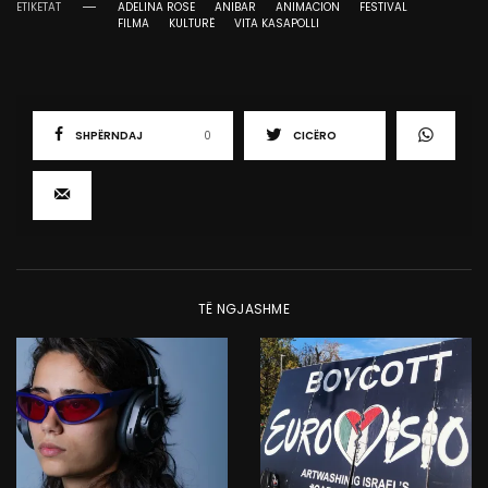
ETIKETAT
ADELINA ROSE
ANIBAR
ANIMACION
FESTIVAL
FILMA
KULTURË
VITA KASAPOLLI
SHPËRNDAJ
0
CICËRO
TË NGJASHME