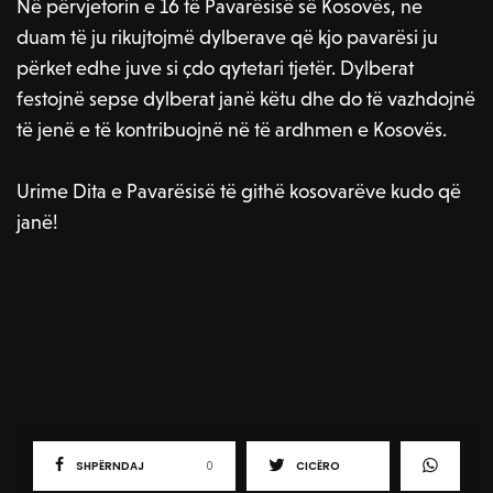
Në përvjetorin e 16 të Pavarësisë së Kosovës, ne
duam të ju rikujtojmë dylberave që kjo pavarësi ju
përket edhe juve si çdo qytetari tjetër. Dylberat
festojnë sepse dylberat janë këtu dhe do të vazhdojnë
të jenë e të kontribuojnë në të ardhmen e Kosovës.
Urime Dita e Pavarësisë të githë kosovarëve kudo që
janë!
SHPËRNDAJ
0
CICËRO