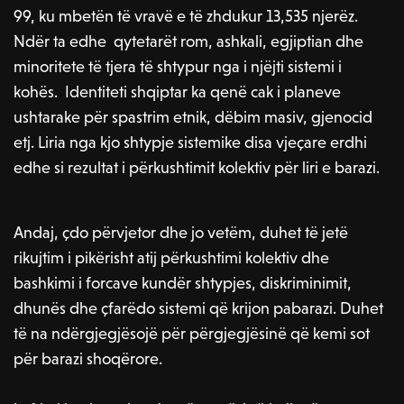
99, ku mbetën të vravë e të zhdukur 13,535 njerëz.
Ndër ta edhe qytetarët rom, ashkali, egjiptian dhe
minoritete të tjera të shtypur nga i njëjti sistemi i
kohës. Identiteti shqiptar ka qenë cak i planeve
ushtarake për spastrim etnik, dëbim masiv, gjenocid
etj. Liria nga kjo shtypje sistemike disa vjeçare erdhi
edhe si rezultat i përkushtimit kolektiv për liri e barazi.
Andaj, çdo përvjetor dhe jo vetëm, duhet të jetë
rikujtim i pikërisht atij përkushtimi kolektiv dhe
bashkimi i forcave kundër shtypjes, diskriminimit,
dhunës dhe çfarëdo sistemi që krijon pabarazi. Duhet
të na ndërgjegjësojë për përgjegjësinë që kemi sot
për barazi shoqërore.