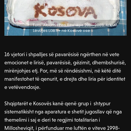
Foto: Albumi i Piro Rexhepit 2001-2003, Arkivi i
Lëvizjes LGBTI+ në Kosovë ose
16 vjetori i shpalljes së pavarësisë ngërthen në vete
emocionet e lirisë, pavarësisë, gëzimit, dhembshurisë,
mirënjohjes etj. Por, më së rëndësishmi, në këtë ditë
manifestohet të qenurit, e drejta dhe liria për identitet
e vetëvendosje.
Shqiptarët e Kosovës kanë qenë grup i shtypur
sistematikisht nga aparatura e shetit jugosllav që nga
themelimi i saj e deri te regjimi totalitarian i
Millosheviqit, i përfunduar me luftën e viteve 1998-