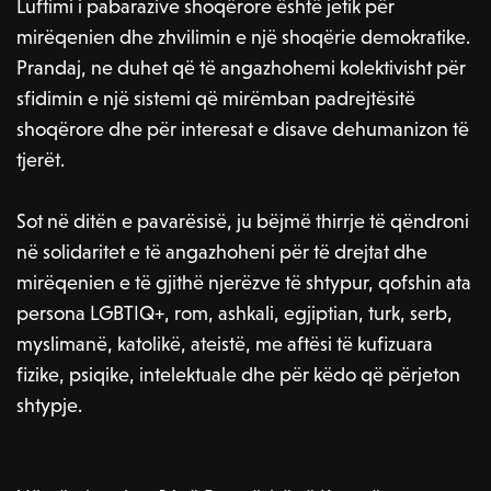
Luftimi i pabarazive shoqërore është jetik për
mirëqenien dhe zhvilimin e një shoqërie demokratike.
Prandaj, ne duhet që të angazhohemi kolektivisht për
sfidimin e një sistemi që mirëmban padrejtësitë
shoqërore dhe për interesat e disave dehumanizon të
tjerët.
Sot në ditën e pavarësisë, ju bëjmë thirrje të qëndroni
në solidaritet e të angazhoheni për të drejtat dhe
mirëqenien e të gjithë njerëzve të shtypur, qofshin ata
persona LGBTIQ+, rom, ashkali, egjiptian, turk, serb,
myslimanë, katolikë, ateistë, me aftësi të kufizuara
fizike, psiqike, intelektuale dhe për këdo që përjeton
shtypje.