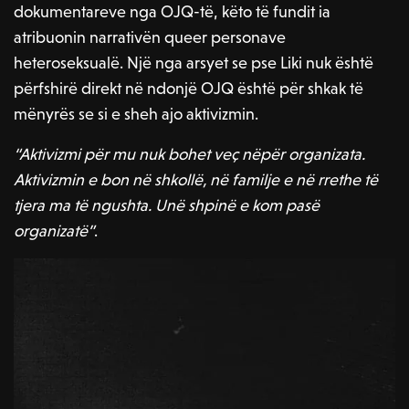
dokumentareve nga OJQ-të, këto të fundit ia
atribuonin narrativën queer personave
heteroseksualë. Një nga arsyet se pse Liki nuk është
përfshirë direkt në ndonjë OJQ është për shkak të
mënyrës se si e sheh ajo aktivizmin.
“Aktivizmi për mu nuk bohet veç nëpër organizata.
Aktivizmin e bon në shkollë, në familje e në rrethe të
tjera ma të ngushta. Unë shpinë e kom pasë
organizatë”
.