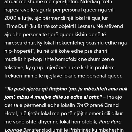
afruar më shumë me njëri-tjetrin. Ndërkaq rreth
hapësirave të sigurta për personat queer nga viti
2000 e tutje, ajo përmendi një lokal të quajtur
“TimeOut” (ku është sot objekti i Lesnas). Në atëvend
ajo dhe persona të tjerë queer kishin qenë të
mirëseardhur. Ky lokal frekuentohej poashtu edhe nga
hip-hoperët*, ku në atë kohë edhe pse zhanri i
muzikës hip-hop ishte homofobik në shumicën e
teksteve, ky grup i njerëzve nuk e kishin problem
frekuentimin e të njëjtave lokale me personat queer.
“Ka pasë njerëz që thojshin ‘po, ju mbështeti ama nuk
jom’, mbas 4 muajve dilte se edhe ai osht.”
– tha ajo
derisa e përmendi edhe lokalin
Trafik
pranë Grand
Hotel, një tjetër lokal me po të njëjtin emër i cili dikur
më vonë ishte kthyer në lokal homofobik,
Pure Pure
Lounge Bar
afër stadiumit të Prishtinës ku mbaheshin