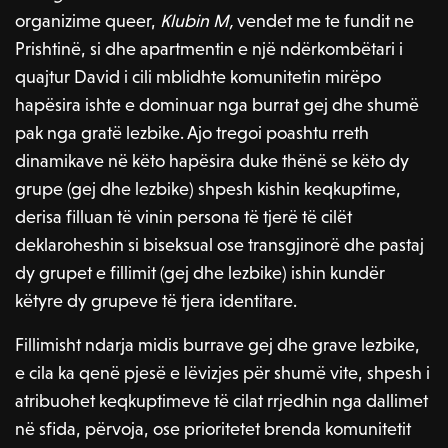
organizime queer,
Klubin M,
vendet me te fundit ne
Prishtinë, si dhe apartmentin e një ndërkombëtari i
quajtur David i cili mblidhte komunitetin mirëpo
hapësira ishte e dominuar nga burrat gej dhe shumë
pak nga gratë lezbike. Ajo tregoi poashtu rreth
dinamikave në këto hapësira duke thënë se këto dy
grupe (gej dhe lezbike) shpesh kishin keqkuptime,
derisa filluan të vinin persona të tjerë të cilët
deklaroheshin si biseksual ose transgjinorë dhe pastaj
dy grupet e fillimit (gej dhe lezbike) ishin kundër
këtyre dy grupeve të tjera identitare.
Fillimisht ndarja midis burrave gej dhe grave lezbike,
e cila ka qenë pjesë e lëvizjes për shumë vite, shpesh i
atribuohet keqkuptimeve të cilat rrjedhin nga dallimet
në sfida, përvoja, ose prioritetet brenda komunitetit