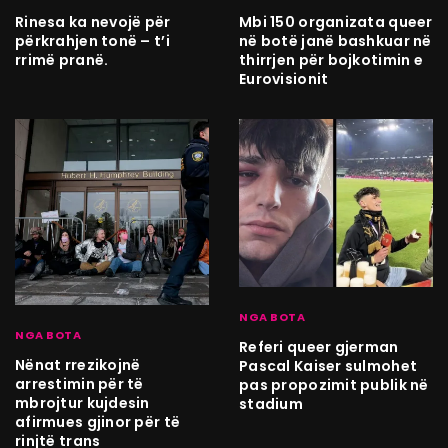
Rinesa ka nevojë për
Mbi 150 organizata queer
përkrahjen tonë – t’i
në botë janë bashkuar në
rrimë pranë.
thirrjen për bojkotimin e
Eurovisionit
NGA BOTA
NGA BOTA
Referi queer gjerman
Nënat rrezikojnë
Pascal Kaiser sulmohet
arrestimin për të
pas propozimit publik në
mbrojtur kujdesin
stadium
afirmues gjinor për të
rinjtë trans