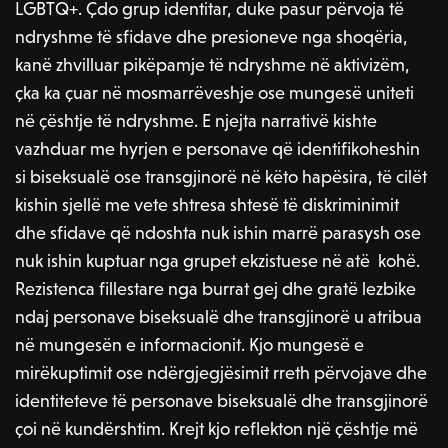
LGBTQ+. Çdo grup identitar, duke pasur përvoja të
ndryshme të sfidave dhe presioneve nga shoqëria,
kanë zhvilluar pikëpamje të ndryshme në aktivizëm,
çka ka çuar në mosmarrëveshje ose mungesë uniteti
në çështje të ndryshme. E njejta narrativë kishte
vazhduar me hyrjen e personave që identifikoheshin
si biseksualë ose transgjinorë në këto hapësira, të cilët
kishin sjellë me vete shtresa shtesë të diskriminimit
dhe sfidave që ndoshta nuk ishin marrë parasysh ose
nuk ishin kuptuar nga grupet ekzistuese në atë kohë.
Rezistenca fillestare nga burrat gej dhe gratë lezbike
ndaj personave biseksualë dhe transgjinorë u atribua
në mungesën e informacionit. Kjo mungesë e
mirëkuptimit ose ndërgjegjësimit rreth përvojave dhe
identiteteve të personave biseksualë dhe transgjinorë
çoi në kundërshtim. Krejt kjo reflekton një çështje më