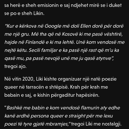
sa herë e sheh emisionin e saj ndjehet mirë se i duket
se po e sheh Likin.
“Kur e kërkova në Google më doli Ellen dorë për dorë
me një gru. Më tha që në Kosovë ki me pasë vështirë,
hajde në Finlandë e ki ma lehtë. Unë kom vendosë me
nejtë këtu. Secili familjar e ka pasë një rast që m’u ka
qasë mu, pa pasë nevojë unë me ju qasë atynve”,
tregoi ajo.
Në vitin 2020, Liki kishte organizuar një natë poezie
queer në tarracën e shtëpisë. Krah për krah me
babain e saj, e kishin përgaditur hapësirën.
“
Bashkë me babin e kom vendosë flamurin aty edhe
kanë ardhë persona queer e straight për me lexu
poezi të tyre gjatë mbramjes,”
tregoi Liki me nostalgji.