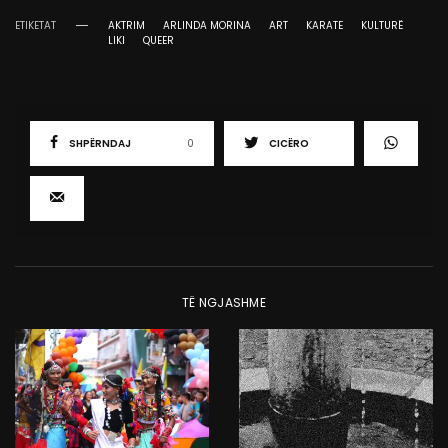
ETIKETAT
AKTRIM
ARLINDA MORINA
ART
KARATE
KULTURË
LIKI
QUEER
SHPËRNDAJ
0
CICËRO
TË NGJASHME