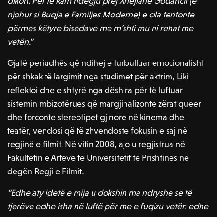
dikon. Për të kam ndëgju prej Xhejlane Godancit (e
njohur si Buqja e Familjes Moderne) e cila tentonte
përmes këtyre bisedave me m’shti mu ni rehat me
vetën.”
Gjatë periudhës që ndihej e turbulluar emocionalisht
për shkak të largimit nga studimet për aktrim, Liki
reflektoi dhe e shtyrë nga dëshira për të luftuar
sistemin mbizotërues që margjinalizonte zërat queer
dhe forconte stereotipet gjinore në kinema dhe
teatër, vendosi që të zhvendoste fokusin e saj në
regjinë e filmit. Në vitin 2008, ajo u regjistrua në
Fakultetin e Arteve të Universitetit të Prishtinës në
degën Regji e Filmit
.
“Edhe aty idetë e mija u dokshin ma ndryshe se të
tjerëve edhe isha në luftë për me e fuqizu vetën edhe