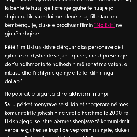
ta bënte të huaj, që fliste një gjuhë të huaj e jo
shqipen. Liki vazhdoi me idenë e saj fillestare me
këmbëngulje, duke e prodhuar filmin
“No Exit”
në
gjuhën shqipe.
Këtë film Liki ua kishte dërguar disa personave që i
njihte e që dyshonte se janë queer, me shpresën që
do t’u ndihmonte të ndiheshin më rehat me veten, e
mbase dhe t’i shtynte që një ditë të ‘dilnin nga
dollapi’.
Hapësirat e sigurta dhe aktivizmi n’shpi
Sa iu përket mënyrave se si lidhjet shoqërore në mes
komunitetit krijoheshin në vitet e hershme të 2000-ta,
Liki shpjegoi se ishte përmes shenjave të komunikimit
verbal e gjuhës së trupit që vepronin si sinjale, duke i