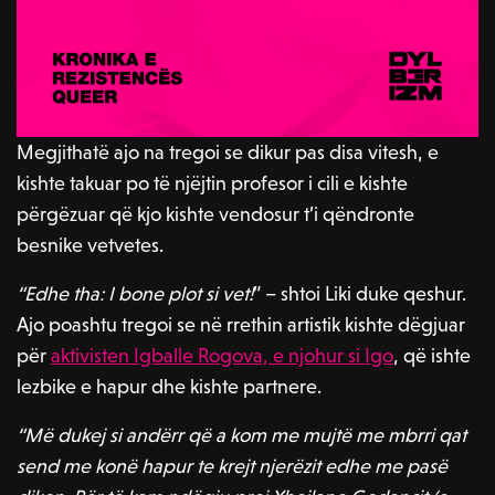
Megjithatë ajo na tregoi se dikur pas disa vitesh, e
kishte takuar po të njëjtin profesor i cili e kishte
përgëzuar që kjo kishte vendosur t’i qëndronte
besnike vetvetes.
“Edhe tha: I bone plot si vet!
” – shtoi Liki duke qeshur.
Ajo poashtu tregoi se në rrethin artistik kishte dëgjuar
për
aktivisten Igballe Rogova, e njohur si Igo
, që ishte
lezbike e hapur dhe kishte partnere.
“Më dukej si andërr që a kom me mujtë me mbrri qat
send me konë hapur te krejt njerëzit edhe me pasë