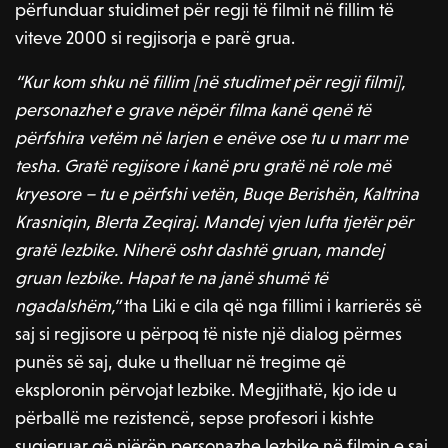
përfunduar stuidimet për regji të filmit në fillim të
viteve 2000 si regjisorja e parë grua.
“Kur kom shku në fillim [në studimet për regji filmi],
personazhet e grave nëpër filma kanë qenë të
përfshira vetëm në larjen e enëve ose tu u marr me
tesha. Gratë regjisore i kanë pru gratë në role më
kryesore – tu e përfshi vetën, Buqe Berishën, Kaltrina
Krasniqin, Blerta Zeqiraj. Mandej vjen lufta tjetër për
gratë lezbike. Niherë osht dashtë gruan, mandej
gruan lezbike. Hapat te na janë shumë të
ngadalshëm,”
tha Liki e cila që nga fillimi i karrierës së
saj si regjisore u përpoq të niste një dialog përmes
punës së saj, duke u thelluar në tregime që
eksploronin përvojat lezbike. Megjithatë, kjo ide u
përballë me rezistencë, sepse profesori i kishte
sugjeruar që njërën personazhe lezbike në filmin e saj