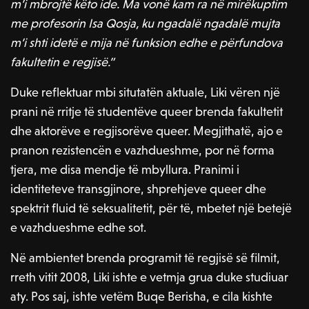
m’i mbrojtë këto ide. Ma vonë kam ra në mirëkuptim
me profesorin Isa Qosja, ku ngadalë ngadalë mujta
m’i shti idetë e mija në funksion edhe e përfundova
fakultetin e regjisë.”
Duke reflektuar mbi situtatën aktuale, Liki vëren një
prani në rritje të studentëve queer brenda fakultetit
dhe aktorëve e regjisorëve queer. Megjithatë, ajo e
pranon rezistencën e vazhdueshme, por në forma
tjera, me disa mendje të mbyllura. Pranimi i
identiteteve transgjinore, shprehjeve queer dhe
spektrit fluid të seksualitetit, për të, mbetet një betejë
e vazhdueshme edhe sot.
Në ambientet brenda programit të regjisë së filmit,
rreth vitit 2008, Liki ishte e vetmja grua duke studiuar
aty. Pos saj, ishte vetëm Buqe Berisha, e cila kishte