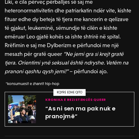
Liki, e cila përveç përballjes së saj me
heteronormativitetin dhe patriarkatin ndër vite, kishte
fituar edhe dy beteja të tjera me kancerin e qelizave
të gjakut, leukeminë, sëmundje të cilën e kishte
emëruar Leo gjatë kohës sa ishte shtrirë në spital.
Rrëfimin e saj me Dylberizm e përfundoi me një
mesazh për gratë queer
“Ne jemi gra si krejt gratë
tjera. Orientimi ynë seksual është ndryshe. Vetëm na
pranoni qashtu qysh jemi!”
– përfundoi ajo.
*konsumuesit e zhanrit hip-hop
KQYRE EDHE QITO
KRONIKA E REZISTENCËS QUEER
“As ni sen ma pak nuk e
pranojmë”