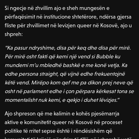
Si ngecje në zhvillim ajo e sheh mungesën e
përfaqësimit në institucione shtetërore, ndërsa gjersa
fliste për zhvillimet në levizjen queer në Kosovë, ajo u
shpreh:
“Ka pasur ndryshime, disa për keq dhe disa për mirë.
Për mirë osht fakti që kemi një vend si Bubble ku
mundemi m’u mbledhë bashkë e me konë vetja. Ka
edhe persona straight, që vijnë edhe frekuentojnë
këtë vend. Mirëpo kom qef me pa dikon prej neve që
osht në parlament edhe i çon përpara kërkesat tona se
momentalisht nuk kemi, e qekjo i duhet lëvizjes.”
Ajo shpreson që me kalimin e kohës pjesëmarrja
aktive e komunitetit queer në Kosovë në proceset
politike të rritet sepse është i rëndësishëm që