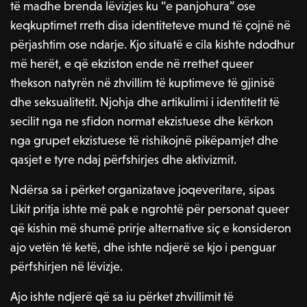
të madhe brenda lëvizjes ku “e panjohura” ose
keqkuptimet rreth disa identiteteve mund të çojnë në
përjashtim ose ndarje. Kjo situatë e cila kishte ndodhur
më herët, e që ekziston ende në rrethet queer
thekson natyrën në zhvillim të kuptimeve të gjinisë
dhe seksualitetit. Njohja dhe artikulimi i identitetit të
secilit nga ne sfidon normat ekzistuese dhe kërkon
nga grupet ekzistuese të rishikojnë pikëpamjet dhe
qasjet e tyre ndaj përfshirjes dhe aktivizmit.
Ndërsa sa i përket organizatave joqeveritare, sipas
Likit pritja ishte më pak e ngrohtë për personat queer
që kishin më shumë prirje alternative siç e konsideron
ajo vetën të ketë, dhe ishte ndjerë se kjo i penguar
përfshirjen në lëvizje.
Ajo ishte ndjerë që sa iu përket zhvillimit të