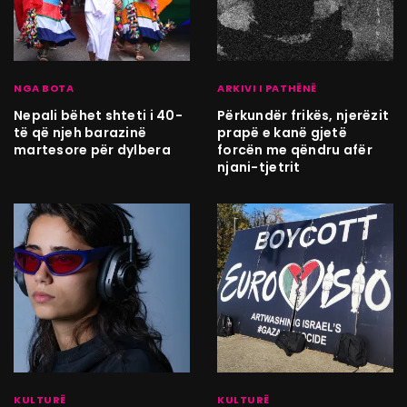
NGA BOTA
ARKIVI I PATHËNË
Nepali bëhet shteti i 40-
Përkundër frikës, njerëzit
të që njeh barazinë
prapë e kanë gjetë
martesore për dylbera
forcën me qëndru afër
njani-tjetrit
KULTURË
KULTURË