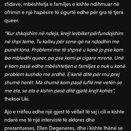
sfidave, mbështetja e familjes e kishte ndihmuar në
ofrimin e një hapësire të sigurtë edhe për gra të tjera
queer.
“Kur shkojshim në ndeja, krejt lezbiket përfundojshim
në shpi teme. Tu kallxu për sene që na ndodhin me
punët tona. Problemi me të shpisë u konë jo pse kom
bo mbledhi queer, po pse kemi pi cigare mrena. Unë
e kom pasë edhe mbështetjen e familjes e nuk u konë
problem kushdo me ardhë. E kanë ditë për mu prej
shumë herët. Ma shumë kom pasë luftë me vetën se
me ata, se ata e kishin pasë ditë gjatë krejt kohës”,
theksoi Liki.
Ajo e rrëfeu edhe një gjest të vëllait të saj i cili e kishte
ndarë me të një intervistë të aktores dhe
prezantueses, Ellen Degeneres, dhe i kishte thënë se