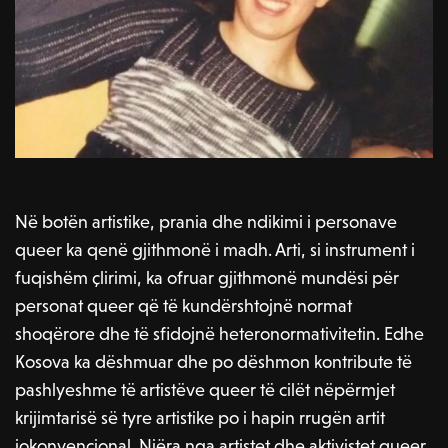
Në botën artistike, prania dhe ndikimi i personave
queer ka qenë gjithmonë i madh. Arti, si instrument i
fuqishëm çlirimi, ka ofruar gjithmonë mundësi për
personat queer që të kundërshtojnë normat
shoqërore dhe të sfidojnë heteronormativitetin. Edhe
Kosova ka dëshmuar dhe po dëshmon kontribute të
pashlyeshme të artistëve queer të cilët nëpërmjet
krijimtarisë së tyre artistike po i hapin rrugën artit
jokonvencional. Njëra nga artistet dhe aktivistet queer