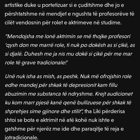
artistike duke u portetizuar si e çuditshme dhe jo e
përshtatshme në mendjet e ngushta të profesorëve të
cilët vendosnin për rolet e aktrimeve në studime.
“Mendojsha me lonë aktrimin se më thojke profesori
‘qysh don me marrë role, ti nuk po dokësh as si çikë, as
si djalë. Duhesh me ja nis mu dokë si çikë për me mar
role të grave tradicionale!’
Unë nuk isha as mish, as peshk. Nuk më ofrojshin role
edhe mandej për shkak të depresionit kam fillu
abuzimin me substanca të ndryshme. Krejt audicionet
ku kom marr pjesë kanë qenë bullizuese për shkak të
shprehjes sime gjinore dhe stilit”,
tha Liki përderisa
shtoi se bota e aktrimit në atë kohë nuk ishte e
gatshme për njerëz me ide dhe paraqitje të reja e
jotradicionale.