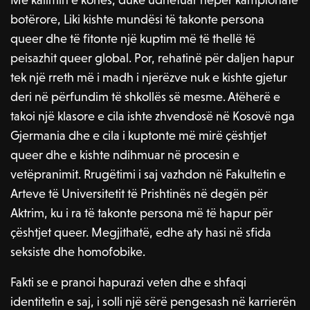
botërore, Liki kishte mundësi të takonte persona
queer dhe të fitonte një kuptim më të thellë të
peisazhit queer global. Por, rehatinë për daljen hapur
tek një rreth më i madh i njerëzve nuk e kishte gjetur
deri në përfundim të shkollës së mesme. Atëherë e
takoi një klasore e cila ishte zhvendosë në Kosovë nga
Gjermania dhe e cila i kuptonte më mirë çështjet
queer dhe e kishte ndihmuar në procesin e
vetëpranimit. Rrugëtimi i saj vazhdon në Fakultetin e
Arteve të Universitetit të Prishtinës në degën për
Aktrim, ku i ra të takonte persona më të hapur për
çështjet queer. Megjithatë, edhe aty hasi në sfida
seksiste dhe homofobike.
Fakti se e pranoi hapurazi veten dhe e shfaqi
identitetin e saj, i solli një sërë pengesash në karrierën