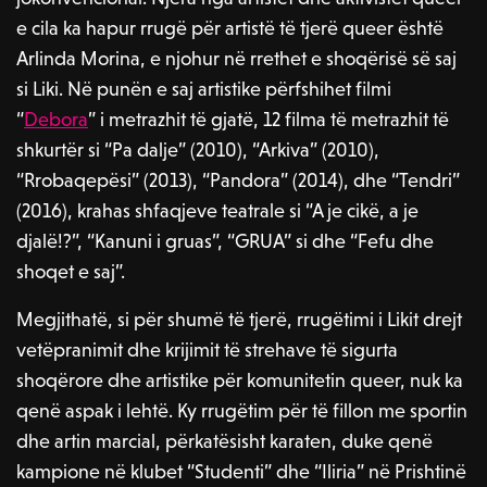
e cila ka hapur rrugë për artistë të tjerë queer është
Arlinda Morina, e njohur në rrethet e shoqërisë së saj
si Liki. Në punën e saj artistike përfshihet filmi
“
Debora
” i metrazhit të gjatë, 12 filma të metrazhit të
shkurtër si “Pa dalje” (2010), “Arkiva” (2010),
“Rrobaqepësi” (2013), “Pandora” (2014), dhe “Tendri”
(2016), krahas shfaqjeve teatrale si “A je cikë, a je
djalë!?”, “Kanuni i gruas”, “GRUA” si dhe “Fefu dhe
shoqet e saj”.
Megjithatë, si për shumë të tjerë, rrugëtimi i Likit drejt
vetëpranimit dhe krijimit të strehave të sigurta
shoqërore dhe artistike për komunitetin queer, nuk ka
qenë aspak i lehtë. Ky rrugëtim për të fillon me sportin
dhe artin marcial, përkatësisht karaten, duke qenë
kampione në klubet “Studenti” dhe “Iliria” në Prishtinë