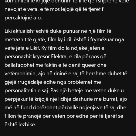
komuniteti të krijojë qëndrim të tillë që i shprehë vetë
nevojat e veta, e të mos lejojë që të tjerët t’i
përcaktojnë ato.
Liki aktualisht është duke punuar në një film të
metrazhit të gjatë, film ky i cili është i frymëzuar nga
vetë jeta e Likit. Ky film do ta ndjekë jetën e
personazhit kryesor Elektra, e cila përpos që
ballafaqohet me faktin e të qenit queer dhe
vetëmohimin, ajo në rininë e saj të hershme duhet të
gjejë rrugëdalje edhe nga problemet me
personalitetin e saj. Pas një beteje me veten duke u
përpjekur të krijojë një lidhje dashurie me burrat, ajo
më në fund dorëzohet përballë ndjenjave të saj dhe
fillon të pranojë për veten por edhe për të tjerët se
është lezbike.