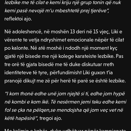
lezbike me të cilat e kemi kriju një grup tonin që nuk
kemi pasë nevojë m’u mbeshtetë prej tjerëve”,
reflektoi ajo.
Në adoleshencë, në moshën 13 deri në 15 vjeç, Liki e
vërente te vetja ndryshimet emocionale nëpër të cilat
po kalonte. Në atë moshë i ndodh një moment kyç
gjatë një bisede me një kolege karateiste lezbike. Pas
tre orë të gjata bisedë me të duke diskutuar rreth
identiteteve të tyre, përfundimisht Liki guxon t’ia
pranojë dikujt me zë për herë të parë se është lezbike.
“I kom thonë edhe unë jom njejtë si ti, edhe jom hypë
në kombi e kom ikë. Të nesërmen jemi taku edhe kemi
fol se çka na pëlqen,se mendojsha që jom veç vet në
këtë hapësirë”
, tregoi ajo.
Me kalimin e kohës, duke udhëtuar nëpër kampionate