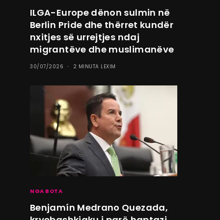
ILGA-Europe dënon sulmin në
Berlin Pride dhe thërret kundër
nxitjes së urrejtjes ndaj
migrantëve dhe muslimanëve
30/07/2026
2 MINUTA LEXIM
NGA BOTA
Benjamín Medrano Quezada,
kryebashkiaku i parë haptazi