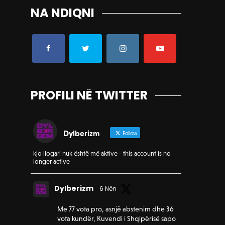
NA NDIQNI
PROFILI NË TWITTER
Dylberizm
Follow
kjo llogari nuk është më aktive - this account is no
longer active
Dylberizm
6 Nën
Me 77 vota pro, asnjë abstenim dhe 36
vota kundër, Kuvendi i Shqipërisë sapo