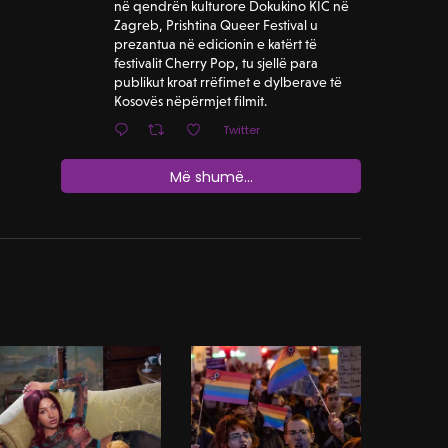
në qendrën kulturore Dokukino KIC në
Zagreb, Prishtina Queer Festival u
prezantua në edicionin e katërt të
festivalit Cherry Pop, tu sjellë para
publikut kroat rrëfimet e dylberave të
Kosovës nëpërmjet filmit.
Twitter
Më shumë...