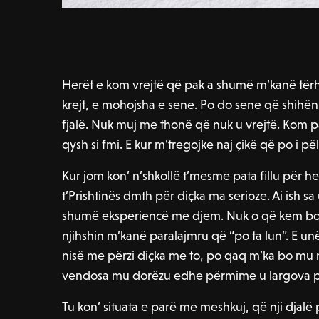
Herët e kom vrejtë që pak a shumë m’kanë tër
krejt, e mohojsha e sene. Po do sene që shihë
fjalë. Nuk muj me thonë që nuk u vrejtë. Ko
qysh si fmi. E kur m’tregojke naj çikë që po i pë
Kur jom kon’ n’shkollë t’mesme pata fillu për he
t’Prishtinës dmth për diçka ma serioze. Ai ish s
shumë eksperiencë me djem. Nuk o që kem bo na
njihshin m’kanë paralajmru që “po ta lun”. E unë 
nisë me përzi diçka me to, po qaq m’ka bo mu 
vendosa mu dorëzu edhe përmime u largova pre
Tu kon’ situata e parë me meshkuj, që nji djalë 