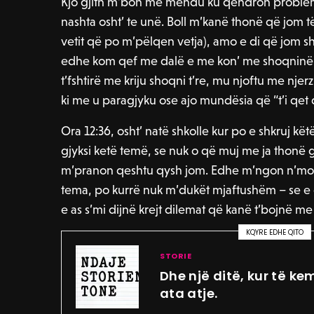
Kjo gjith m’bon me mendu ku qëndron problemi.
nashta osht’ te unë. Boll m’kanë thonë që jom të
vetit që po m’pëlqen vetja), amo e di që jom sh
edhe kom qef me dalë e me kon’ me shoqninë
t’fshtirë me kriju shoqni t’re, mu njoftu me njerz t
ki me u paragjyku ose ajo mundësia që “t’i qet d
Ora 12:36, osht’ natë shkolle kur po e shkruj kë
gjyksi ketë temë, se nuk o që muj me ja thonë 
m’pranon qeshtu qysh jom. Edhe m’ngon n’mom
tema, po kurrë nuk m’dukët mjaftushëm – se e d
e as s’mi dijnë krejt dilemat që kanë t’bojnë me
KQYRE EDHE QITO
STORIE
Dhe një ditë, kur të kem
ata atje.