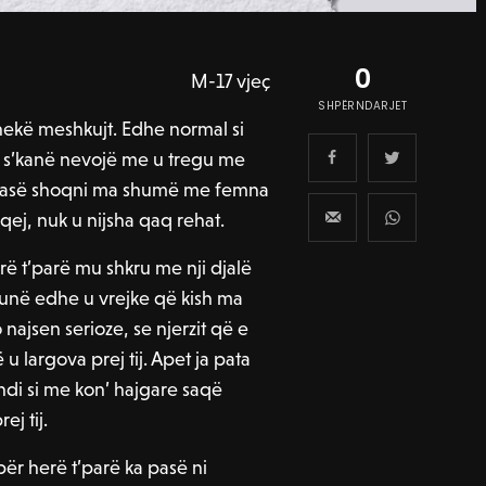
0
M-17 vjeç
SHPËRNDARJET
hekë meshkujt. Edhe normal si
n s’kanë nevojë me u tregu me
m pasë shoqni ma shumë me femna
lqej, nuk u nijsha qaq rehat.
rë t’parë mu shkru me nji djalë
a unë edhe u vrejke që kish ma
jsen serioze, se njerzit që e
u largova prej tij. Apet ja pata
ndi si me kon’ hajgare saqë
j tij.
për herë t’parë ka pasë ni