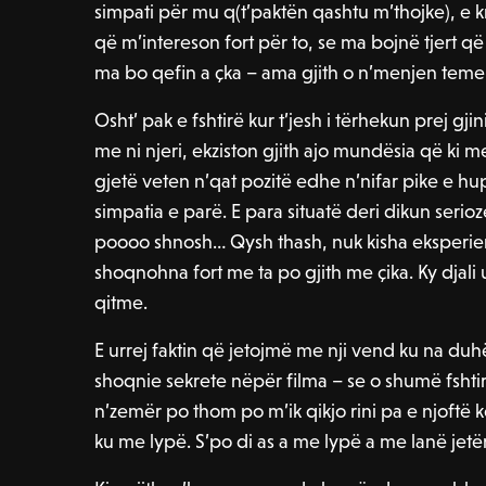
simpati për mu q(t’paktën qashtu m’thojke), e kr
që m’intereson fort për to, se ma bojnë tjert që 
ma bo qefin a çka – ama gjith o n’menjen teme
Osht’ pak e fshtirë kur t’jesh i tërhekun prej gjini
me ni njeri, ekziston gjith ajo mundësia që ki 
gjetë veten n’qat pozitë edhe n’nifar pike e hu
simpatia e parë. E para situatë deri dikun serio
poooo shnosh… Qysh thash, nuk kisha eksperie
shoqnohna fort me ta po gjith me çika. Ky djali u k
qitme.
E urrej faktin që jetojmë me nji vend ku na duh
shoqnie sekrete nëpër filma – se o shumë fshtirë
n’zemër po thom po m’ik qikjo rini pa e njoftë kë
ku me lypë. S’po di as a me lypë a me lanë jet