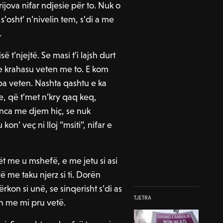
ijova nifar ndjesie për to. Nuk o
s’osht’ n’nivelin tem, s’di a me
.
së t’njejtë. Se masi t’i lajsh durt
me krahasu veten me to. E kom
pa veten. Nashta qashtu e ka
ze, që t’met n’kry qaq keq,
nca me djem hiç, se nuk
on’ veç ni lloj “msiti”, nifar e
ët me u mshefë, e me jetu si asi
 me taku njerz si ti. Dorën
rkon si unë, se sinqerisht s’di as
TJETRA
ën me mi pru vetë.