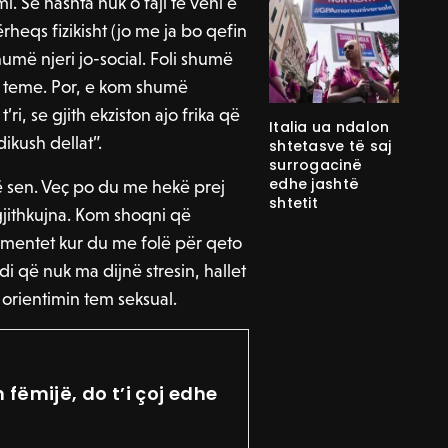
 Se nashta nuk o faji te veni e
rheqs fizikisht (jo me ja bo qefin
umë njeri jo-social. Foli shumë
 teme. Por, e kom shumë
’ri, se gjith ekziston ajo frika që
Italia ua ndalon
ikush dellat”.
shtetasve të saj
surrogacinë
edhe jashtë
të sen. Veç po du me hekë prej
shtetit
gjithkujna. Kom shoqni që
entet kur du me folë për qeto
i që nuk ma dijnë stresin, hallet
 orientimin tem seksual.
 fëmijë, do t’i çoj edhe