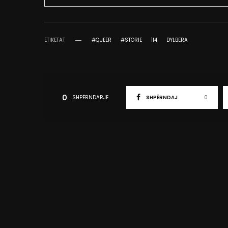
ETIKETAT
#QUEER
#STORIE
114
DYLBERA
0
SHPËRNDARJE
SHPËRNDAJ
0