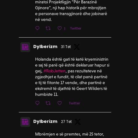
miratoi Projektligjin “Për Barazinë
Gjinore”, nji hap historik për mbrojtjen
e personave transgjinorë dhe jobinarë
në vend.
Twitter
1
Dylberizm
31 Tet
Holanda është gati të ketë kryeministrin
e saj të parë që është deklaruar hapur si
gej,
#RobJetten
, pas rezultateve në
zgjedhjet e fundit, të cilat panë partinë
e tij të fitonte 17 vende, dhe partinë e
ekstremit të djathtë të Geert Wilders të
humbiste 11.
Twitter
Dylberizm
27 Tet
Mbrëmjen e së premtes, më 25 tetor,