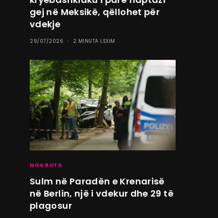
gej në Meksikë, qëllohet për
vdekje
29/07/2026
2 MINUTA LEXIM
NGA BOTA
Sulm në Paradën e Krenarisë
në Berlin, një i vdekur dhe 29 të
plagosur