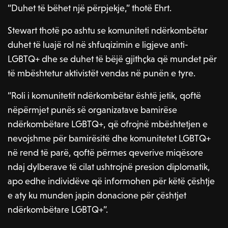
“Duhet të bëhet një përpjekje,” thotë Ehrt.
Stewart thotë po ashtu se komuniteti ndërkombëtar
duhet të luajë rol në shfuqizimin e ligjeve anti-
LGBTQ+ dhe se duhet të bëjë gjithçka që mundet për
të mbështetur aktivistët vendas në punën e tyre.
“Roli i komunitetit ndërkombëtar është jetik, qoftë
nëpërmjet punës së organizatave bamirëse
ndërkombëtare LGBTQ+, që ofrojnë mbështetjen e
nevojshme për bamirësitë dhe komunitetet LGBTQ+
në rend të parë, qoftë përmes qeverive miqësore
ndaj dylberave të cilat ushtrojnë presion diplomatik,
apo edhe individëve që informohen për këtë çështje
e aty ku munden japin donacione për çështjet
ndërkombëtare LGBTQ+”.