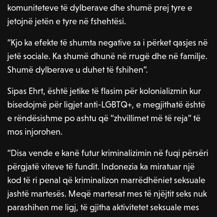
komuniteteve të dylberave dhe shumë prej tyre e
jetojnë jetën e tyre në fshehtësi.
“Kjo ka efekte të shumta negative sa i përket qasjes në
jetë sociale. Ka shumë dhunë në rrugë dhe në familje.
Shumë dylberave u duhet të fshihen”.
Sipas Ehrt, është jetike të flasim për kolonializmin kur
bisedojmë për ligjet anti-LGBTQ+, e megjithatë është
e rëndësishme po ashtu që “zhvillimet më të reja” të
mos injorohen.
“Disa vende e kanë futur kriminalizimin në fuqi përsëri
përgjatë viteve të fundit. Indonezia ka miratuar një
kod të ri penal që kriminalizon marrëdhëniet seksuale
jashtë martesës. Meqë martesat mes të njëjtit seks nuk
parashihen me ligj, të gjitha aktivitetet seksuale mes