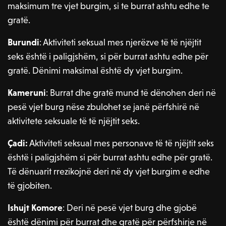
maksimum tre vjet burgim, si te burrat ashtu edhe te
gratë.
Burundi
: Aktiviteti seksual mes njerëzve të të njëjtit
seks është i paligjshëm, si për burrat ashtu edhe për
gratë. Dënimi maksimal është dy vjet burgim.
Kameruni
: Burrat dhe gratë mund të dënohen deri në
pesë vjet burg nëse zbulohet se janë përfshirë në
aktivitete seksuale të të njëjtit seks.
Çadi:
Aktiviteti seksual mes personave të të njëjtit seks
është i paligjshëm si për burrat ashtu edhe për gratë.
Të dënuarit rrezikojnë deri në dy vjet burgim e edhe
të gjobiten.
Ishujt Komore
: Deri në pesë vjet burg dhe gjobë
është dënimi për burrat dhe gratë për përfshirje në