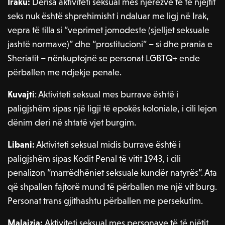
Iraku:
Derisa aktiviteti seksual mes njerëzve të të njëjtit
seks nuk është shprehimisht i ndaluar me ligj në Irak,
vepra të tilla si “veprimet jomodeste (sjelljet seksuale
jashtë normave)” dhe “prostitucioni” – si dhe prania e
Sheriatit – nënkuptojnë se personat LGBTQ+ ende
përballen me ndjekje penale.
Kuvajti
: Aktiviteti seksual mes burrave është i
paligjshëm sipas një ligji të epokës koloniale, i cili lejon
dënim deri në shtatë vjet burgim.
Libani:
Aktiviteti seksual midis burrave është i
paligjshëm sipas Kodit Penal të vitit 1943, i cili
penalizon “marrëdhëniet seksuale kundër natyrës”. Ata
që shpallen fajtorë mund të përballen me një vit burg.
Personat trans gjithashtu përballen me persekutim.
Malajzia:
Aktiviteti seksual mes personave të të njëtit