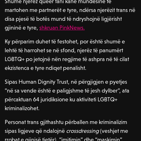
Shumë njerëz queer tani kanë mundësinë të
martohen me partnerët e tyre, ndërsa njerëzit trans në
disa pjesë të botës mund të ndryshojnë ligjërisht
gjininë e tyre,
shkruan PinkNews.
Ky përparim duhet të festohet, por është shumë e
lehtë të harrohet se në sfond, njerëz të panumërt
LGBTQ+ po jetojnë nën regjime të ashpra në të cilat
ekzistenca e tyre ndiqet penalisht.
Sipas Human Dignity Trust, në përgjigjen e pyetjes
“në sa vende është e paligjshme të jesh dylber”, ata
përcaktuan 64 juridiksione ku aktiviteti LGBTQ+
kriminalizohet.
Personat trans gjithashtu përballen me kriminalizim
sipas ligjeve që ndalojnë
crossdressing
(veshjet me
rrobat e gjinisë tjetër), “imitimin” dhe “maskimin”.