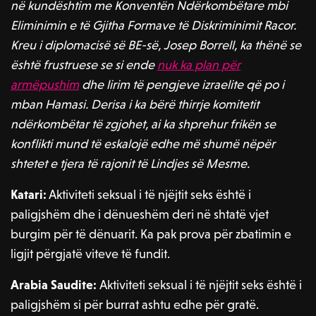
në kundështim me Konventën Ndërkombëtare mbi
Eliminimin e të Gjitha Formave të Diskriminimit Racor.
Kreu i diplomacisë së BE-së, Josep Borrell, ka thënë se
është frustruese se si ende
nuk ka plan për
armëpushim
dhe lirim të pengjeve izraelite që po i
mban Hamasi. Derisa i ka bërë thirrje komitetit
ndërkombëtar të zgjohet, ai ka shprehur frikën se
konflikti mund të eskalojë edhe më shumë nëpër
shtetet e tjera të rajonit të Lindjes së Mesme.
Katari:
Aktiviteti seksual i të njëjtit seks është i
paligjshëm dhe i dënueshëm deri në shtatë vjet
burgim për të dënuarit. Ka pak prova për zbatimin e
ligjit përgjatë viteve të fundit.
Arabia Saudite:
Aktiviteti seksual i të njëjtit seks është i
paligjshëm si për burrat ashtu edhe për gratë.