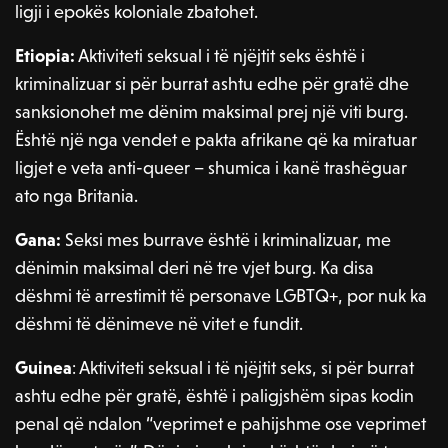
ligji i epokës koloniale zbatohet.
Etiopia:
Aktiviteti seksual i të njëjtit seks është i
kriminalizuar si për burrat ashtu edhe për gratë dhe
sanksionohet me dënim maksimal prej një viti burg.
Është një nga vendet e pakta afrikane që ka miratuar
ligjet e veta anti-queer – shumica i kanë trashëguar
ato nga Britania.
Gana:
Seksi mes burrave është i kriminalizuar, me
dënimin maksimal deri në tre vjet burg. Ka disa
dëshmi të arrestimit të personave LGBTQ+, por nuk ka
dëshmi të dënimeve në vitet e fundit.
Guinea
: Aktiviteti seksual i të njëjtit seks, si për burrat
ashtu edhe për gratë, është i paligjshëm sipas kodin
penal që ndalon “veprimet e pahijshme ose veprimet