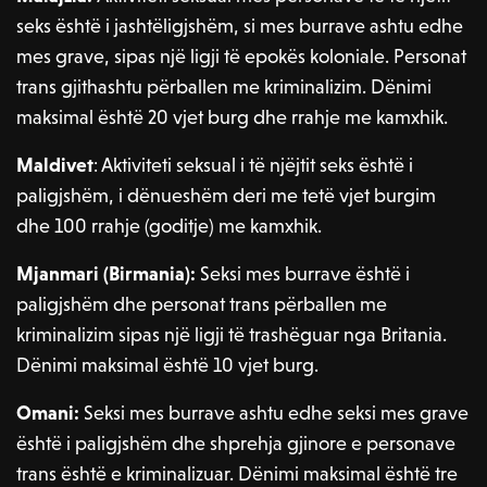
seks është i jashtëligjshëm, si mes burrave ashtu edhe
mes grave, sipas një ligji të epokës koloniale. Personat
trans gjithashtu përballen me kriminalizim. Dënimi
maksimal është 20 vjet burg dhe rrahje me kamxhik.
Maldivet
: Aktiviteti seksual i të njëjtit seks është i
paligjshëm, i dënueshëm deri me tetë vjet burgim
dhe 100 rrahje (goditje) me kamxhik.
Mjanmari (Birmania):
Seksi mes burrave është i
paligjshëm dhe personat trans përballen me
kriminalizim sipas një ligji të trashëguar nga Britania.
Dënimi maksimal është 10 vjet burg.
Omani:
Seksi mes burrave ashtu edhe seksi mes grave
është i paligjshëm dhe shprehja gjinore e personave
trans është e kriminalizuar. Dënimi maksimal është tre