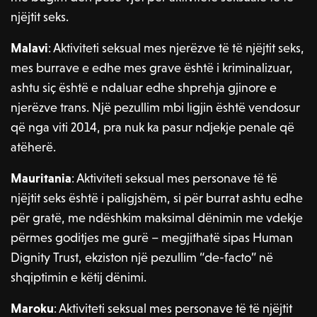
njëjtit seks.
Malavi
: Aktiviteti seksual mes njerëzve të të njëjtit seks,
mes burrave e edhe mes grave është i kriminalizuar,
ashtu siç është e ndaluar edhe shprehja gjinore e
njerëzve trans. Një pezullim mbi ligjin është vendosur
që nga viti 2014, pra nuk ka pasur ndjekje penale që
atëherë.
Mauritania
: Aktiviteti seksual mes personave të të
njëjtit seks është i paligjshëm, si për burrat ashtu edhe
për gratë, me ndëshkim maksimal dënimin me vdekje
përmes goditjes me gurë – megjithatë sipas Human
Dignity Trust, ekziston një pezullim “de-facto” në
shqiptimin e këtij dënimi.
Maroku
: Aktiviteti seksual mes personave të të njëjtit