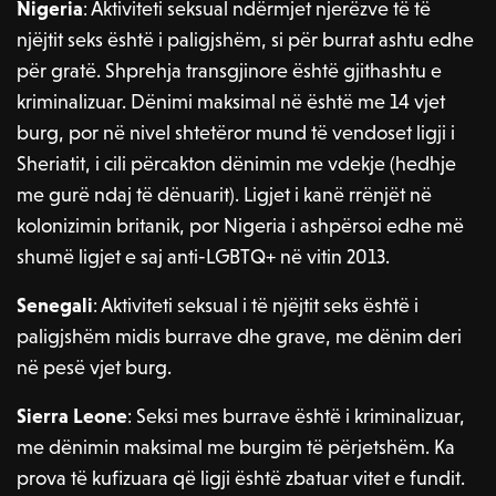
Nigeria
: Aktiviteti seksual ndërmjet njerëzve të të
njëjtit seks është i paligjshëm, si për burrat ashtu edhe
për gratë. Shprehja transgjinore është gjithashtu e
kriminalizuar. Dënimi maksimal në është me 14 vjet
burg, por në nivel shtetëror mund të vendoset ligji i
Sheriatit, i cili përcakton dënimin me vdekje (hedhje
me gurë ndaj të dënuarit). Ligjet i kanë rrënjët në
kolonizimin britanik, por Nigeria i ashpërsoi edhe më
shumë ligjet e saj anti-LGBTQ+ në vitin 2013.
Senegali
: Aktiviteti seksual i të njëjtit seks është i
paligjshëm midis burrave dhe grave, me dënim deri
në pesë vjet burg.
Sierra Leone
: Seksi mes burrave është i kriminalizuar,
me dënimin maksimal me burgim të përjetshëm. Ka
prova të kufizuara që ligji është zbatuar vitet e fundit.