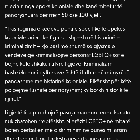
rrjedhin nga epoka koloniale dhe kanë mbetur të
pandryshuara për rreth 50 ose 100 vjet”.
“Trashëgimia e kodeve penale specifike të epokës
koloniale britanike figuron shpesh në historinë e
kriminalizimit – kjo pasi më shumë se gjysma e
vendeve që kriminalizojnë personat LGBTQ+ sot e
bëjnë këtë shkaku i atyre ligjeve. Kriminalizimi
bashkëkohor i dylberave është i lidhur në mënyrë të
pandashme me historinë koloniale. Pikërisht për këtë
po bëjmë fushatë për ndryshim; ky borxh historik të
njihet.”
Ligje të tilla prodhojnë pasoja madhore edhe kur ato
nuk zbatohen rreptësisht. Njerëzit LGBTQ+ në mbarë
botën përballen me diskriminim në punësim, arsim
dhe strehim. Ligjet ndëshkuese i bëjnë ata më të