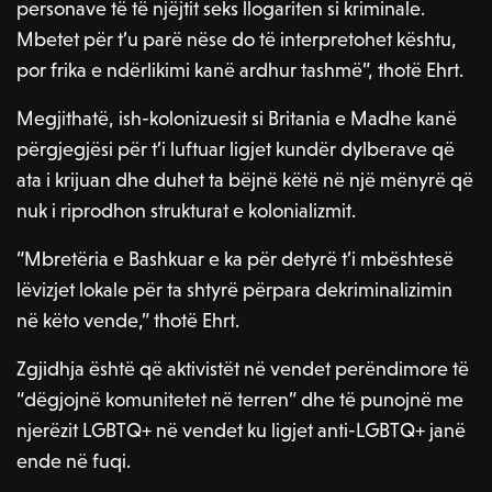
personave të të njëjtit seks llogariten si kriminale.
Mbetet për t’u parë nëse do të interpretohet kështu,
por frika e ndërlikimi kanë ardhur tashmë”, thotë Ehrt.
Megjithatë, ish-kolonizuesit si Britania e Madhe kanë
përgjegjësi për t’i luftuar ligjet kundër dylberave që
ata i krijuan dhe duhet ta bëjnë këtë në një mënyrë që
nuk i riprodhon strukturat e kolonializmit.
“Mbretëria e Bashkuar e ka për detyrë t’i mbështesë
lëvizjet lokale për ta shtyrë përpara dekriminalizimin
në këto vende,” thotë Ehrt.
Zgjidhja është që aktivistët në vendet perëndimore të
“dëgjojnë komunitetet në terren” dhe të punojnë me
njerëzit LGBTQ+ në vendet ku ligjet anti-LGBTQ+ janë
ende në fuqi.