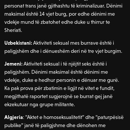
personat trans janë gjithashtu të kriminalizuar. Dënimi
maksimal është 14 vjet burg, por edhe dënimi me
vdekje mund të zbatohet edhe duke u thirrur te
Sheriati.
Uzbekistani:
Aktiviteti seksual mes burrave është i
paligjshëm dhe i dënueshëm deri në tre vjet burgim.
Jemeni:
Aktiviteti seksual i të njëjtit seks është i
paligjshëm. Dënimi maksimal është dënimi me
vdekje, duke e hedhur personin e dënuar me gurë.
Ka pak prova për zbatimin e ligjit në vitet e fundit,
megjithatë raportet sugjerojnë se burrat gej janë
ekzekutuar nga grupe militante.
Algjeria
: “Aktet e homoseksualitetit” dhe “paturpësisë
publike” janë të paligjshme dhe dënohen me