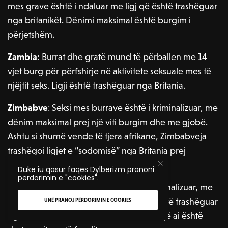
mes grave është i ndaluar me ligj që është trashëguar
nga britanikët. Dënimi maksimal është burgim i
përjetshëm.
Zambia:
Burrat dhe gratë mund të përballen me 14
vjet burg për përfshirje në aktivitete seksuale mes të
njëjtit seks. Ligji është trashëguar nga Britania.
Zimbabve
: Seksi mes burrave është i kriminalizuar, me
dënim maksimal prej një viti burgim dhe me gjobë.
Ashtu si shumë vende të tjera afrikane, Zimbabveja
trashëgoi ligjet e “sodomisë” nga Britania prej
kolonizimit.
Duke iu qasur faqes Dylberizm pranoni
përdorimin e "cookies".
Grenada
: Seksi mes burrave është i kriminalizuar, me
dënim maksimal 10 vjet burgim. Ligji është trashëguar
UNË PRANOJ PËRDORIMIN E COOKIES
nga Britania dhe nuk ka shumë dëshmi që ai është