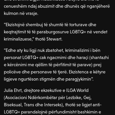
cenueshëm ndaj abuzimit dhe dhunës që nganjëherë
kulmon në vrasje.
“Ekzistojnë shembuj të shumtë të torturave dhe
keqtrajtimit të të paraburgosurve LGBTQ+ në vendet
kriminalizuese,” thotë Stewart.
“Edhe aty ku ligji nuk zbatohet, kriminalizimi i bën
personat LGBTQ+ cak ngacmimi dhe haraçi (shantazhi
e kërcënimi me qëllim të përfitimit të parave) prej
policëve dhe personave të tjerë. Ekzistenca e këtyre
ligjeve ngurtëson stigmën dhe paragjykimin”.
Julia Ehrt, drejtore ekzekutive e ILGA World
(Asociacioni Ndërkombëtar për Lezbike, Gej,
Biseksual, Trans dhe Interseks), thotë se ligjet anti-
LGBTQ+ parandalojnë përfundimisht bashkimin e