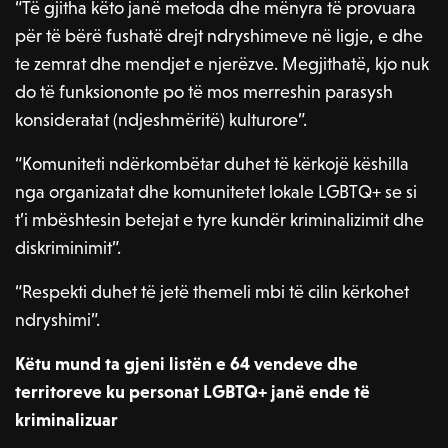
“Të gjitha këto janë metoda dhe mënyra të provuara
për të bërë fushatë drejt ndryshimeve në ligje, e dhe
te zemrat dhe mendjet e njerëzve. Megjithatë, kjo nuk
do të funksiononte po të mos merreshin parasysh
konsideratat (ndjeshmëritë) kulturore”.
“Komuniteti ndërkombëtar duhet të kërkojë këshilla
nga organizatat dhe komunitetet lokale LGBTQ+ se si
t’i mbështesin betejat e tyre kundër kriminalizimit dhe
diskriminimit”.
“Respekti duhet të jetë themeli mbi të cilin kërkohet
ndryshimi”.
Këtu mund ta gjeni listën e 64 vendeve dhe
territoreve ku personat LGBTQ+ janë ende të
kriminalizuar