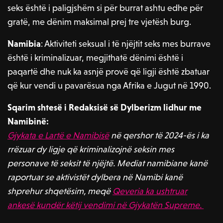
seks është i paligjshëm si për burrat ashtu edhe për
gratë, me dënim maksimal prej tre vjetësh burg.
Namibia
: Aktiviteti seksual i të njëjtit seks mes burrave
është i kriminalizuar, megjithatë dënimi është i
paqartë dhe nuk ka asnjë provë që ligji është zbatuar
që kur vendi u pavarësua nga Afrika e Jugut në 1990.
Sqarim shtesë i Redaksisë së Dylberizm lidhur me
Namibinë:
Gjykata e Lartë e Namibisë
në qershor të 2024-ës i ka
rrëzuar dy ligje që kriminalizojnë seksin mes
personave të seksit të njëjtë. Mediat namibiane kanë
raportuar se aktivistët dylbera në Namibi kanë
shprehur shqetësim, meqë
Qeveria ka ushtruar
ankesë kundër këtij vendimi në Gjykatën Supreme.