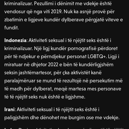
kriminalizuar. Pezullimi i dënimit me vdekje është
vendosur që nga viti 2019. Nuk ka asnjë provë për
zbatimin e ligjeve kundër dylberave përgjatë viteve e
fundit.
Indonezia
: Aktiviteti seksual i të njëjtit seks është i
kriminalizuar. Një ligj kundër pornografisë përdoret
për të ndjekur e përndjekur personat LGBTQ+. Ligji i
miratuar në dhjetor 2022 e bën të kundërligjshëm
seksin jashtëmartesor, për çka aktivistët kanë
paralajmëruar se mund të rezultojë në persekutim më
të madh për dylberat, meqë martesa mes personave
të të njëjtit seks nuk është e ligjshme.
Irani
: Aktiviteti seksual i të njëjtit seks është i
paligjshëm dhe dënohet me burgim ose me vdekje.