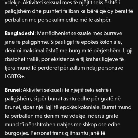
vdekje. Aktiviteti seksual mes të njëjtit seks është i
paligjshëm dhe pushteti taliban ka bërë që dylberat të
përballen me persekutim edhe më të ashpër.
Bangladeshi
: Marrëdhëniet seksuale mes burrave
janë të paligjshme. Sipas ligjit të epokës koloniale,
dënimi maksimal është me burgim të përjetshëm. Ligji
zbatohet rrallë, por ekzistenca e tij krahas ligjeve të
tjera mund të përdoret për zullum ndaj personave
LGBTQ+.
Brunei
: Aktiviteti seksual i të njëjtit seks është i
paligjshëm, si për burrat ashtu edhe për gratë në
Brunei, sipas një ligji të epokës koloniale. Burrat mund
të përballen me dënim me vdekje, ndërsa gratë
mund t’i nënshtrohen rrahjes me shkop ose edhe
burgosjes. Personat trans gjithashtu janë të