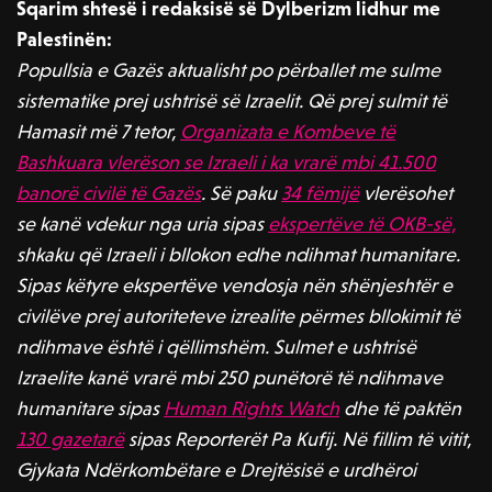
Sqarim shtesë i redaksisë së Dylberizm lidhur me
Palestinën:
Popullsia e Gazës aktualisht po përballet me sulme
sistematike prej ushtrisë së Izraelit. Që prej sulmit të
Hamasit më 7 tetor,
Organizata e Kombeve të
Bashkuara vlerëson se Izraeli i ka vrarë mbi 41.500
banorë civilë të Gazës
. Së paku
34 fëmijë
vlerësohet
se kanë vdekur nga uria sipas
ekspertëve të OKB-së,
shkaku që Izraeli i bllokon edhe ndihmat humanitare.
Sipas këtyre ekspertëve vendosja nën shënjeshtër e
civilëve prej autoriteteve izrealite përmes bllokimit të
ndihmave është i qëllimshëm. Sulmet e ushtrisë
Izraelite kanë vrarë mbi 250 punëtorë të ndihmave
humanitare sipas
Human Rights Watch
dhe të paktën
130 gazetarë
sipas Reporterët Pa Kufij. Në fillim të vitit,
Gjykata Ndërkombëtare e Drejtësisë e urdhëroi