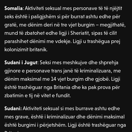
Somalia
: Aktiviteti seksual mes personave të të njëjtit
seks është i paligjshëm si për burrat ashtu edhe për
gratë, me dënim deri në tre vjet burgim – megjithatë,
mund të zbatohet edhe ligji i Sheriatit, sipas të cilit
parashihet dënimi me vdekje. Ligji u trashëgua prej
kolonizimit britanik.
Sudani i Jugut
: Seksi mes meshkujve dhe shprehja
gjinore e personave trans janë të kriminalizuara, me
dënim maksimal me 14 vjet burgim dhe gjobë. Ligji
është trashëguar nga Britania dhe ka pak prova për
zbatimin e tij në vitet e fundit.
Sudani:
Aktiviteti seksual si mes burrave ashtu edhe
mes grave, është i kriminalizuar dhe dënimi maksimal
është burgimi i përjetshëm. Ligji është trashëguar nga