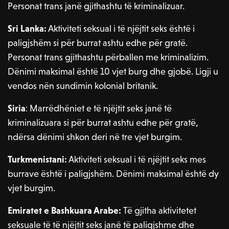
Personat trans janë gjithashtu të kriminalizuar.
Sri Lanka:
Aktiviteti seksual i të njëjtit seks është i
paligjshëm si për burrat ashtu edhe për gratë.
Personat trans gjithashtu përballen me kriminalizim.
Dënimi maksimal është 10 vjet burg dhe gjobë. Ligji u
vendos nën sundimin kolonial britanik.
Siria
: Marrëdhëniet e të njëjtit seks janë të
kriminalizuara si për burrat ashtu edhe për gratë,
ndërsa dënimi shkon deri në tre vjet burgim.
Turkmenistani:
Aktiviteti seksual i të njëjtit seks mes
burrave është i paligjshëm. Dënimi maksimal është dy
vjet burgim.
Emiratet e Bashkuara Arabe:
Të gjitha aktivitetet
seksuale të të njëjtit seks janë të paligjshme dhe