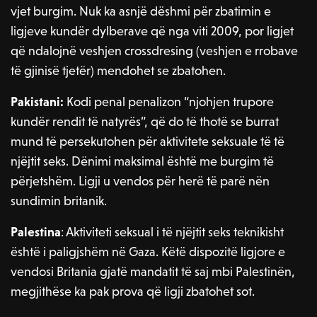
vjet burgim. Nuk ka asnjë dëshmi për zbatimin e
ligjeve kundër dylberave që nga viti 2009, por ligjet
që ndalojnë veshjen crossdresing (veshjen e rrobave
të gjinisë tjetër) mendohet se zbatohen.
Pakistani:
Kodi penal penalizon “njohjen trupore
kundër rendit të natyrës”, që do të thotë se burrat
mund të persekutohen për aktivitete seksuale të të
njëjtit seks. Dënimi maksimal është me burgim të
përjetshëm. Ligji u vendos për herë të parë nën
sundimin britanik.
Palestina
: Aktiviteti seksual i të njëjtit seks teknikisht
është i paligjshëm në Gaza. Këtë dispozitë ligjore e
vendosi Britania gjatë mandatit të saj mbi Palestinën,
megjithëse ka pak prova që ligji zbatohet sot.