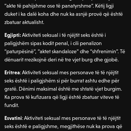
“akte të pahijshme ose të panatyrshme”. Këtij ligji
duket i ka dalë koha dhe nuk ka asnjë provë që është
zbatuar aktualisht.
Egjipti:
Aktiviteti seksual i të njëjtit seks është i
paligjshëm sipas kodit penal, i cili penalizon
“paturpësinë”, “aktet skandaloze” dhe “shfrenimin”. Të
dënuarit rrezikojnë deri në tre vjet burg dhe gjobë.
Eritrea
: Aktiviteti seksual mes personave të të njëjtit
seks është i paligjshëm si për burrat ashtu edhe për
gratë. Dënimi maksimal është me shtatë vjet burgim.
Ka prova të kufizuara që ligji është zbatuar viteve të
fundit.
Esvatini
: Aktiviteti seksual mes personave të të njëjtit
seks është e paligjshme, megjithëse nuk ka prova që