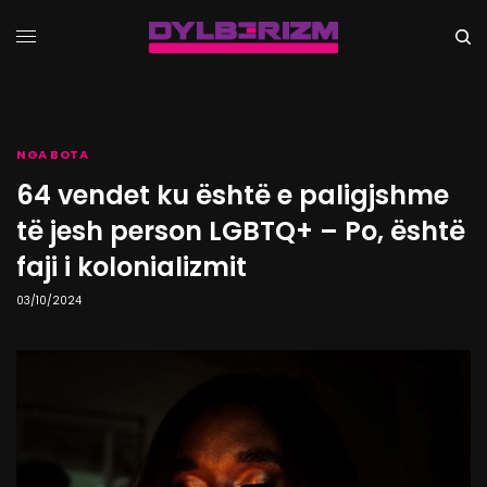
NGA BOTA
64 vendet ku është e paligjshme
të jesh person LGBTQ+ – Po, është
faji i kolonializmit
03/10/2024