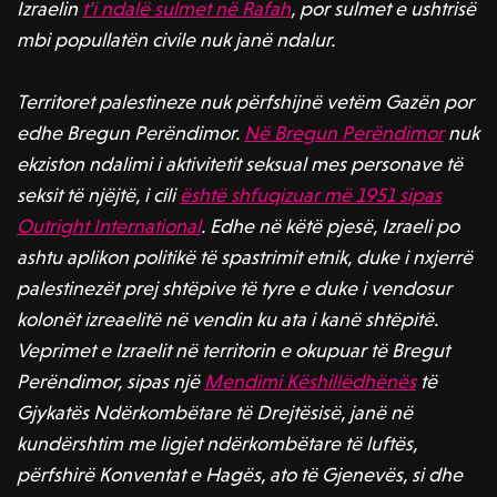
Izraelin
t’i ndalë sulmet në Rafah
, por sulmet e ushtrisë
mbi popullatën civile nuk janë ndalur.
Territoret palestineze nuk përfshijnë vetëm Gazën por
edhe Bregun Perëndimor.
Në Bregun Perëndimor
nuk
ekziston ndalimi i aktivitetit seksual mes personave të
seksit të njëjtë, i cili
është shfuqizuar më 1951 sipas
Outright International
. Edhe në këtë pjesë, Izraeli po
ashtu aplikon politikë të spastrimit etnik, duke i nxjerrë
palestinezët prej shtëpive të tyre e duke i vendosur
kolonët izreaelitë në vendin ku ata i kanë shtëpitë.
Veprimet e Izraelit në territorin e okupuar të Bregut
Perëndimor, sipas një
Mendimi Këshillëdhënës
të
Gjykatës Ndërkombëtare të Drejtësisë, janë në
kundërshtim me ligjet ndërkombëtare të luftës,
përfshirë Konventat e Hagës, ato të Gjenevës, si dhe