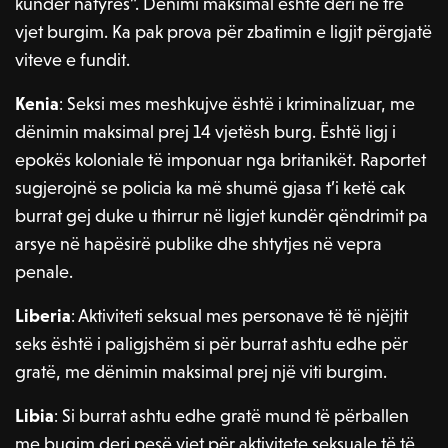
kundër natyrës”. Dënimi maksimal është deri në tre
vjet burgim. Ka pak prova për zbatimin e ligjit përgjatë
viteve e fundit.
Kenia
: Seksi mes meshkujve është i kriminalizuar, me
dënimin maksimal prej 14 vjetësh burg. Është ligj i
epokës koloniale të imponuar nga britanikët. Raportet
sugjerojnë se policia ka më shumë gjasa t’i ketë cak
burrat gej duke u thirrur në ligjet kundër qëndrimit pa
arsye në hapësirë publike dhe shtytjes në vepra
penale.
Liberia
: Aktiviteti seksual mes personave të të njëjtit
seks është i paligjshëm si për burrat ashtu edhe për
gratë, me dënimin maksimal prej një viti burgim.
Libia
: Si burrat ashtu edhe gratë mund të përballen
me bugim deri pesë vjet për aktivitete seksuale të të