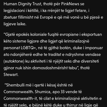
Human Dignity Trust, thotë për PinkNews se
legjislacioni i këtillë, i ka rrënjët te ligjet fetare, i
zbatuar fillimisht në Evropë e që më vonë u bë pjesë e
ligjeve laike.
“Gjatë epokës koloniale fuqitë evropiane i eksportuan
këto sisteme ligjore dhe ligjet që kriminalizojnë
personat LGBTQ+, në të gjithë botën, duke i imponuar
ato ndonjëherë edhe te traditat e ndryshme vendase
(autoktone) ku aktiviteti i të njëjtit seks dhe diversiteti
gjinor nuk ishin domosdoshmërisht tabu”, thotë
Stewart.
“Shembulli më i qartë i kësaj është në
Commonwealth. Shumica, apo 33 vende të
Commonwealth-it, të cilat e kriminalizojnë aktivitetin e
të njëjtit seks, e bëjnë këtë duke u thirrur në ligje që