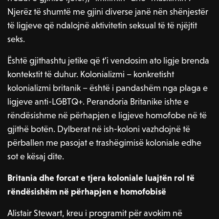
Njerëz të shumtë me gjini diverse janë nën shënjestër
të ligjeve që ndalojnë aktivitetin seksual të të njëjtit
seks.
Është gjithashtu jetike që t’i vendosim ato ligje brenda
kontekstit të duhur. Kolonializmi – konkretisht
kolonializmi britanik – është i pandashëm nga plaga e
ligjeve anti-LGBTQ+. Perandoria Britanike ishte e
rëndësishme në përhapjen e ligjeve homofobe në të
gjithë botën. Dylberat në ish-koloni vazhdojnë të
përballen me pasojat e trashëgimisë koloniale edhe
sot e kësaj dite.
Britania dhe forcat e tjera koloniale luajtën rol të
rëndësishëm në përhapjen e homofobisë
Alistair Stewart, kreu i programit për avokim në