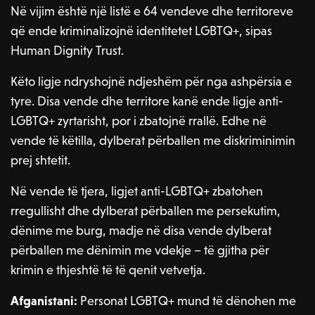
Në vijim është një listë e 64 vendeve dhe territoreve
që ende kriminalizojnë identitetet LGBTQ+, sipas
Human Dignity Trust.
Këto ligje ndryshojnë ndjeshëm për nga ashpërsia e
tyre. Disa vende dhe territore kanë ende ligje anti-
LGBTQ+ zyrtarisht, por i zbatojnë rrallë. Edhe në
vende të këtilla, dylberat përballen me diskriminimin
prej shtetit.
Në vende të tjera, ligjet anti-LGBTQ+ zbatohen
rregullisht dhe dylberat përballen me persekutim,
dënime me burg, madje në disa vende dylberat
përballen me dënimin me vdekje – të gjitha për
krimin e thjeshtë të të qenit vetvetja.
Afganistani:
Personat LGBTQ+ mund të dënohen me