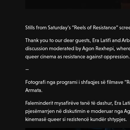
Stills from Saturday’s “Reels of Resistance” sc
Thank you to our dear guests, Era Latifi and Arba
discussion moderated by Agon Rexhepi, where 
queer cinema as resistance against oppression.
—
Fotografi nga programi i shfaqjes së filmave “R
Armata.
Faleminderit mysafirëve tanë të dashur, Era Lat
pjesëmarrjen në diskutimin e moderuar nga Ago
kinemasë queer si rezistencë kundër shtypjes.