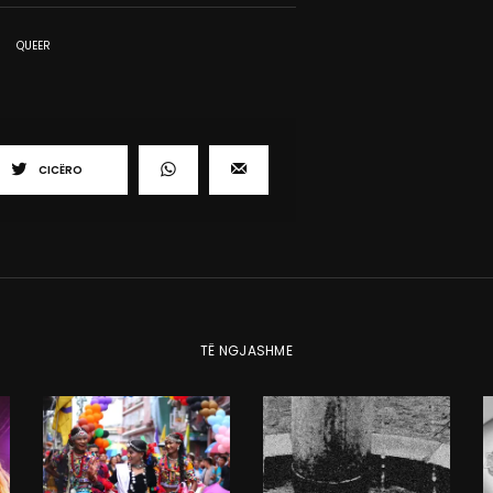
QUEER
CICËRO
TË NGJASHME