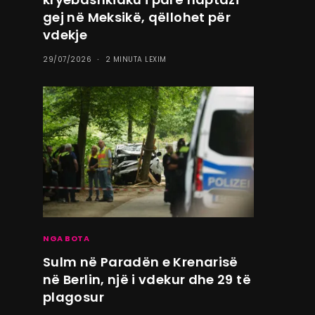
gej në Meksikë, qëllohet për
vdekje
29/07/2026
2 MINUTA LEXIM
NGA BOTA
Sulm në Paradën e Krenarisë
në Berlin, një i vdekur dhe 29 të
plagosur