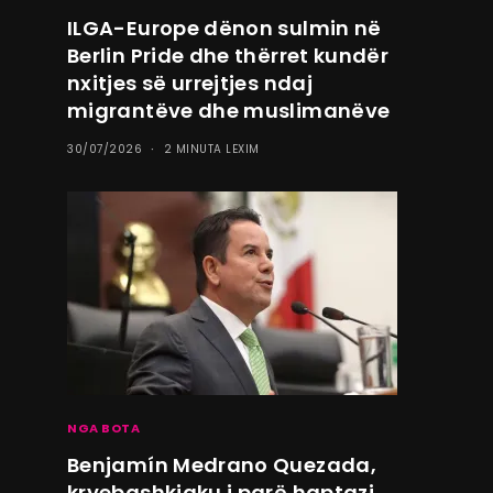
ILGA-Europe dënon sulmin në
Berlin Pride dhe thërret kundër
nxitjes së urrejtjes ndaj
migrantëve dhe muslimanëve
30/07/2026
2 MINUTA LEXIM
NGA BOTA
Benjamín Medrano Quezada,
kryebashkiaku i parë haptazi