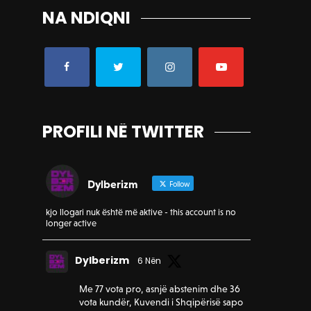
NA NDIQNI
PROFILI NË TWITTER
Dylberizm
Follow
kjo llogari nuk është më aktive - this account is no
longer active
Dylberizm
6 Nën
Me 77 vota pro, asnjë abstenim dhe 36
vota kundër, Kuvendi i Shqipërisë sapo