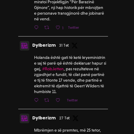
miratoi Projektligjin “Për Barazinë
Gjinore”, nji hap historik për mbrojtjen
e personave transgjinorë dhe jobinarë
në vend.
Twitter
1
Dylberizm
31 Tet
Holanda është gati të ketë kryeministrin
e saj të parë që është deklaruar hapur si
gej,
#RobJetten
, pas rezultateve në
zgjedhjet e fundit, të cilat panë partinë
e tij të fitonte 17 vende, dhe partinë e
ekstremit të djathtë të Geert Wilders të
humbiste 11.
Twitter
Dylberizm
27 Tet
Mbrëmjen e së premtes, më 25 tetor,