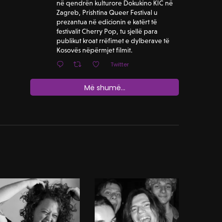
në qendrën kulturore Dokukino KIC në
Zagreb, Prishtina Queer Festival u
prezantua në edicionin e katërt të
festivalit Cherry Pop, tu sjellë para
publikut kroat rrëfimet e dylberave të
Kosovës nëpërmjet filmit.
Twitter
Më shumë...