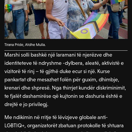
Tirana Pride, Atdhe Mulla.
Marshi solli bashkë një laramani të njerëzve dhe
identiteteve të ndryshme -dylbera, aleatë, aktivistë e
vizitorë të rinj – të gjithë duke ecur si një. Kurse
pankartat dhe mesazhet folën për guxim, dhimbje,
krenari dhe shpresë. Nga thirrjet kundër diskriminimit,
te fjalët dashamirëse që kujtonin se dashuria është e
drejtë e jo privilegj.
Me ndikimin në rritje të lëvizjeve globale anti-
LGBTIQ+, organizatorët zbatuan protokolle të shtuara