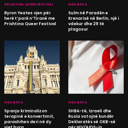
PRISHTINA QUEER FESTIVAL
NGA BOTA
Byron Yeates vjen për
Sulm në Paradën e
herë t’parë n’Tiranë me
Krenarisë në Berlin, një i
Prishtina Queer Festival
vdekur dhe 29 të
plagosur
NGA BOTA
NGA BOTA
Spanja kriminalizon
SHBA-të, Izraeli dhe
terapinë e konvertimit,
Rusia votojnë kundër
parashihen deri në dy
Deklaratës së OKB-së
vjet burg
për HIV/AIDS-in