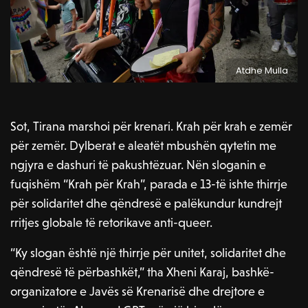
Atdhe Mulla
Sot, Tirana marshoi për krenari. Krah për krah e zemër
për zemër. Dylberat e aleatët mbushën qytetin me
ngjyra e dashuri të pakushtëzuar. Nën sloganin e
fuqishëm “Krah për Krah”, parada e 13-të ishte thirrje
për solidaritet dhe qëndresë e palëkundur kundrejt
rritjes globale të retorikave anti-queer.
“Ky slogan është një thirrje për unitet, solidaritet dhe
qëndresë të përbashkët,” tha Xheni Karaj, bashkë-
organizatore e Javës së Krenarisë dhe drejtore e