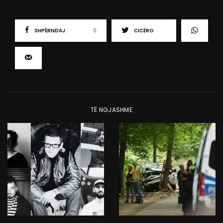
SHPËRNDAJ
0
CICËRO
TË NGJASHME