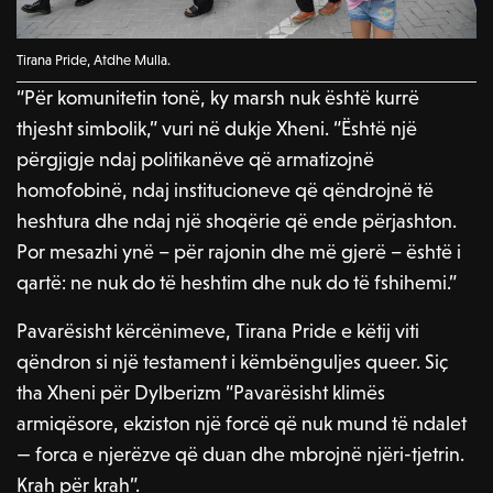
Tirana Pride, Atdhe Mulla.
“Për komunitetin tonë, ky marsh nuk është kurrë
thjesht simbolik,” vuri në dukje Xheni. “Është një
përgjigje ndaj politikanëve që armatizojnë
homofobinë, ndaj institucioneve që qëndrojnë të
heshtura dhe ndaj një shoqërie që ende përjashton.
Por mesazhi ynë – për rajonin dhe më gjerë – është i
qartë: ne nuk do të heshtim dhe nuk do të fshihemi.”
Pavarësisht kërcënimeve, Tirana Pride e këtij viti
qëndron si një testament i këmbënguljes queer. Siç
tha Xheni për Dylberizm “Pavarësisht klimës
armiqësore, ekziston një forcë që nuk mund të ndalet
— forca e njerëzve që duan dhe mbrojnë njëri-tjetrin.
Krah për krah”.