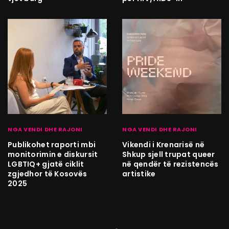
NGA VENDI DHE RAJONI
NGA VENDI DHE RAJONI
Publikohet raporti mbi
Vikendi i Krenarisë në
monitorimin e diskursit
Shkup sjell trupat queer
LGBTIQ+ gjatë ciklit
në qendër të rezistencës
zgjedhor të Kosovës
artistike
2025