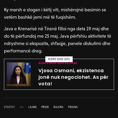
Ky marsh e slogan i këtij viti, mishërojnë besimin se
vetëm bashkë jemi më të fuqishëm.
Java e Krenarisë në Tiranë filloi nga data 19 maj dhe
do të përfundoj me 25 maj. Java përfshiu aktivitete të
ndryshme si ekspozita, shfaqje, panele diskutimi dhe
performancë drag.
KQYRE EDHE QITO
NGA VENDI DHE RAJONI
Vjosa Osmani, ekzistenca
jonë nuk negociohet. As për
vota!
ETIKETAT
LAJME
PRIDE
RAJONI
TIRANA