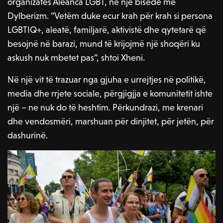
organizatës Aleanca LGBT, në një bisedë me
Dylberizm. “Vetëm duke ecur krah për krah si persona
LGBTIQ+, aleatë, familjarë, aktivistë dhe qytetarë që
besojnë në barazi, mund të krijojmë një shoqëri ku
askush nuk mbetet pas”, shtoi Xheni.
Në një vit të trazuar nga gjuha e urrejtjes në politikë,
media dhe rrjete sociale, përgjigjja e komunitetit ishte
një – ne nuk do të heshtim. Përkundrazi, me krenari
dhe vendosmëri, marshuan për dinjitet, për jetën, për
dashurinë.