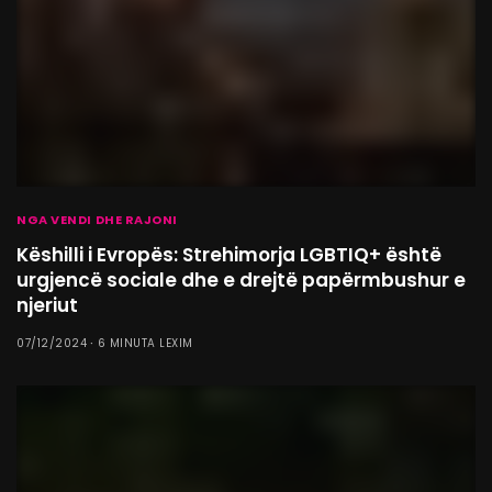
NGA VENDI DHE RAJONI
Këshilli i Evropës: Strehimorja LGBTIQ+ është
urgjencë sociale dhe e drejtë papërmbushur e
njeriut
07/12/2024
6 MINUTA LEXIM