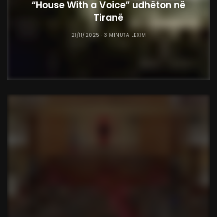
“House With a Voice” udhëton në
Tiranë
21/11/2025
3 MINUTA LEXIM