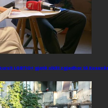
kursit LGBTIQ+ gjatë ciklit zgjedhor të Kosovë