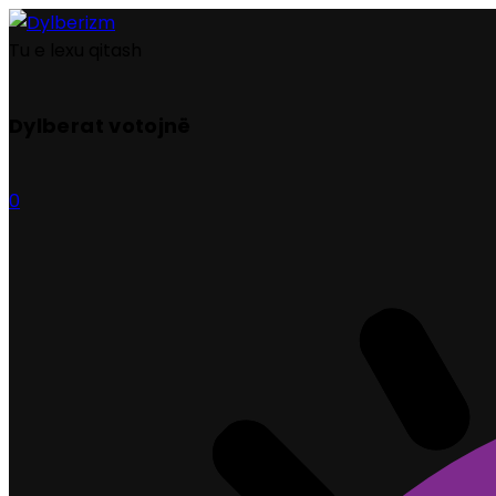
Tu e lexu qitash
Dylberat votojnë
0