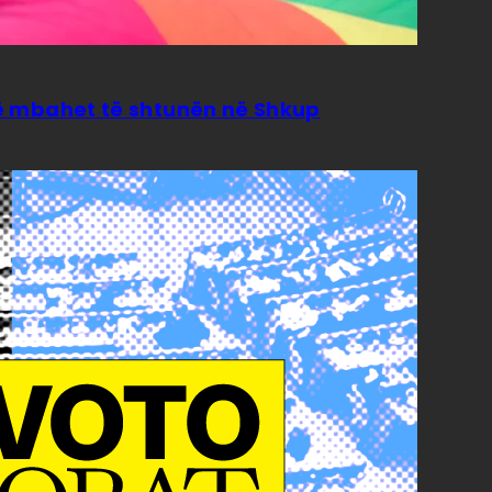
isë mbahet të shtunën në Shkup