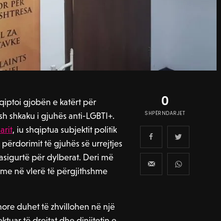
0
iptoi gjobën e katërt për
SHPËRNDARJET
sh shkaku i gjuhës anti-LGBTI+.
arit
, iu shqiptua subjektit politik
ërdorimit të gjuhës së urrejtjes
pasigurtë për dylberat. Deri më
nime në vlerë të përgjithshme
ore duhet të zhvillohen në një
uar të drejtat dhe dinjitetin e