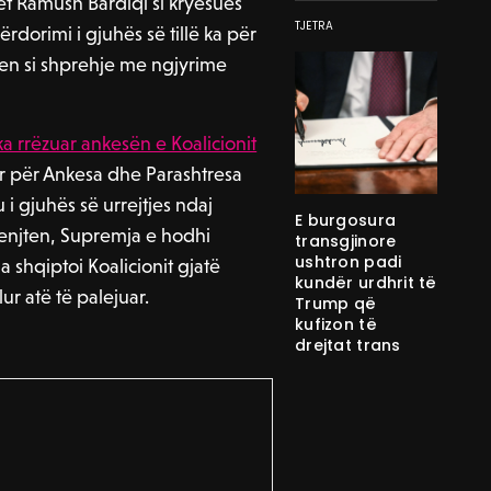
ët Ramush Bardiqi si kryesues
TJETRA
rdorimi i gjuhës së tillë ka për
hen si shprehje me ngjyrime
a rrëzuar ankesën e Koalicionit
r për Ankesa dhe Parashtresa
 i gjuhës së urrejtjes ndaj
E burgosura
 enjten, Supremja e
hodhi
transgjinore
ushtron padi
 shqiptoi Koalicionit gjatë
kundër urdhrit të
ur atë të palejuar.
Trump që
kufizon të
drejtat trans