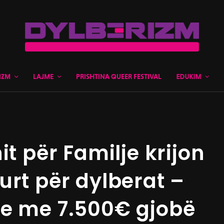
IZM
LAJME
PRISHTINA QUEER FESTIVAL
EDUKIM
it për Familje krijon
urt për dylberat –
he me 7.500€ gjobë