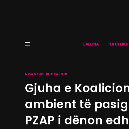
BALLINA
PËR DYLBER
NGA VENDI DHE RAJONI
Gjuha e Koalicion
ambient të pasig
PZAP i dënon ed