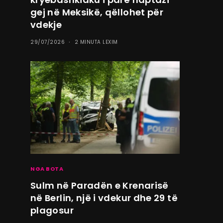
gej në Meksikë, qëllohet për
vdekje
29/07/2026
2 MINUTA LEXIM
NGA BOTA
Sulm në Paradën e Krenarisë
në Berlin, një i vdekur dhe 29 të
plagosur