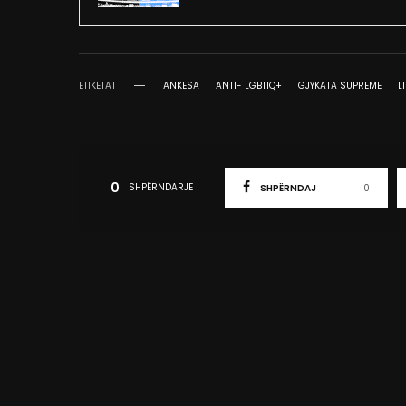
ETIKETAT
ANKESA
ANTI- LGBTIQ+
GJYKATA SUPREME
L
0
SHPËRNDARJE
SHPËRNDAJ
0