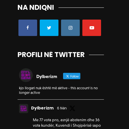
NA NDIQNI
PROFILI NË TWITTER
Dylberizm
Follow
kjo llogari nuk është më aktive - this account is no
longer active
Dylberizm
6 Nën
Me 77 vota pro, asnjë abstenim dhe 36
vota kundër, Kuvendi i Shqipërisë sapo