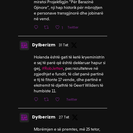
miratoi Projektligjin “Për Barazinë
Gjinore”, nji hap historik për mbrojtjen
e personave transgjinorë dhe jobinarë
në vend.
Twitter
1
Dylberizm
31 Tet
Holanda është gati të ketë kryeministrin
e saj të parë që është deklaruar hapur si
gej,
#RobJetten
, pas rezultateve në
zgjedhjet e fundit, të cilat panë partinë
e tij të fitonte 17 vende, dhe partinë e
ekstremit të djathtë të Geert Wilders të
humbiste 11.
Twitter
Dylberizm
27 Tet
Mbrëmjen e së premtes, më 25 tetor,