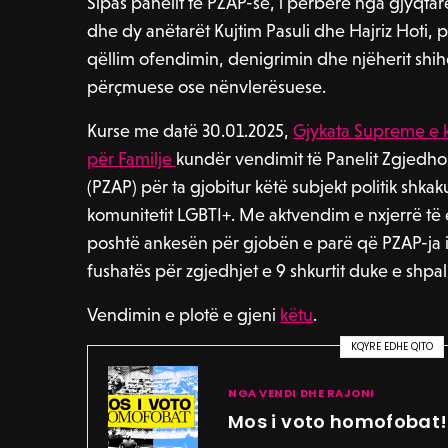
Sipas panelit të PZAP-së, i përbërë nga gjyqtar
dhe dy anëtarët Kujtim Pasuli dhe Hajriz Hoti, pë
qëllim ofendimin, denigrimin dhe njëherit shi
përçmuese ose nënvlerësuese.
Kurse me datë 30.01.2025,
Gjykata Supreme e k
për Familje
kundër vendimit të Panelit Zgjedho
(PZAP) për ta gjobitur këtë subjekt politik shkaku
komunitetit LGBTI+. Me aktvendim e nxjerrë të
poshtë ankesën për gjobën e parë që PZAP-ja ia
fushatës për zgjedhjet e 9 shkurtit duke e shpall
Vendimin e plotë e gjeni
këtu
.
KQYRE EDHE QITO
NGA VENDI DHE RAJONI
Mos i voto homofobat!