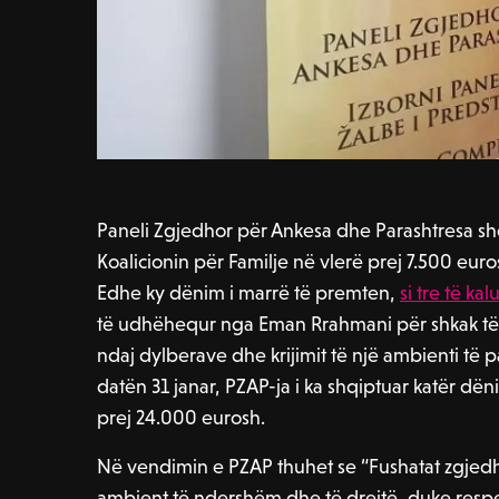
Paneli Zgjedhor për Ankesa dhe Parashtresa shq
Koalicionin për Familje në vlerë prej 7.500 euro
Edhe ky dënim i marrë të premten,
si tre të kalu
të udhëhequr nga Eman Rrahmani për shkak të p
ndaj dylberave dhe krijimit të një ambienti të 
datën 31 janar, PZAP-ja i ka shqiptuar katër dë
prej 24.000 eurosh.
Në vendimin e PZAP thuhet se “Fushatat zgjedh
ambient të ndershëm dhe të drejtë, duke respekt