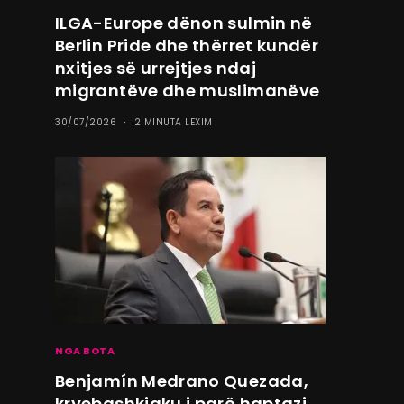
ILGA-Europe dënon sulmin në
Berlin Pride dhe thërret kundër
nxitjes së urrejtjes ndaj
migrantëve dhe muslimanëve
30/07/2026
2 MINUTA LEXIM
NGA BOTA
Benjamín Medrano Quezada,
kryebashkiaku i parë haptazi