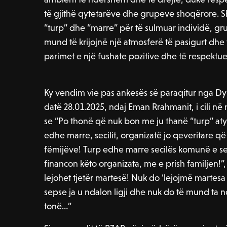
të gjithë qytetarëve dhe grupeve shoqërore. Sh
“turp” dhe “marre” për të sulmuar individë, gr
mund të krijojnë një atmosferë të pasigurt dhe
parimet e një fushate pozitive dhe të respektu
Ky vendim vie pas ankesës së paraqitur nga D
datë 28.01.2025, ndaj Eman Rrahmanit, i cili në 
se “Po thonë që nuk bon me ju thanë “turp” aty
edhe marre, secilit, organizatë jo qeveritare 
fëmijëve! Turp edhe marre secilës komunë e sec
financon këto organizata, me e prish familjen!”
lejohet tjetër martesë! Nuk do ‘lejojmë martes
sepse ja u ndalon ligji dhe nuk do të mund ta
tonë…”