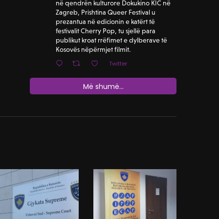
në qendrën kulturore Dokukino KIC në
Zagreb, Prishtina Queer Festival u
prezantua në edicionin e katërt të
festivalit Cherry Pop, tu sjellë para
publikut kroat rrëfimet e dylberave të
Kosovës nëpërmjet filmit.
Twitter
Më shumë...