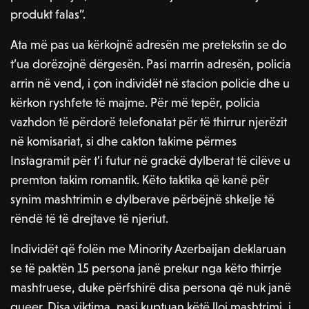
produkt falas”.
Ata më pas ua kërkojnë adresën me pretekstin se do
t’ua dorëzojnë dërgesën. Pasi marrin adresën, policia
arrin në vend, i çon individët në stacion policie dhe u
kërkon ryshfete të majme. Për më tepër, policia
vazhdon të përdorë telefonatat për të thirrur njerëzit
në komisariat, si dhe cakton takime përmes
Instagramit për t’i futur në grackë dylberat të cilëve u
premton takim romantik. Këto taktika që kanë për
synim mashtrimin e dylberave përbëjnë shkelje të
rëndë të të drejtave të njeriut.
Individët që folën me Minority Azerbaijan deklaruan
se të paktën 15 persona janë prekur nga këto thirrje
mashtruese, duke përfshirë disa persona që nuk janë
queer. Disa viktima, pasi kuptuan këtë lloj mashtrimi, i