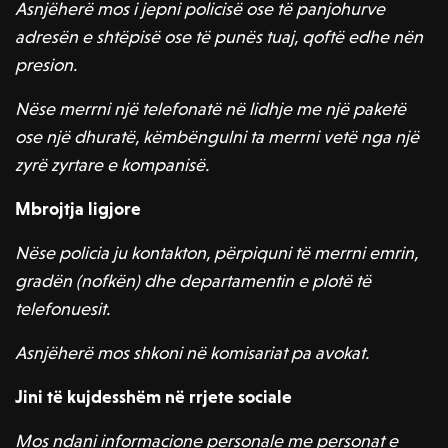
Asnjëherë mos i jepni policisë ose të panjohurve
adresën e shtëpisë ose të punës tuaj, qoftë edhe nën
presion.
Nëse merrni një telefonatë në lidhje me një paketë
ose një dhuratë, këmbëngulni ta merrni vetë nga një
zyrë zyrtare e kompanisë.
Mbrojtja ligjore
Nëse policia ju kontakton, përpiquni të merrni emrin,
gradën (nofkën) dhe departamentin e plotë të
telefonuesit.
Asnjëherë mos shkoni në komisariat pa avokat.
Jini të kujdesshëm në rrjete sociale
Mos ndani informacione personale me personat e