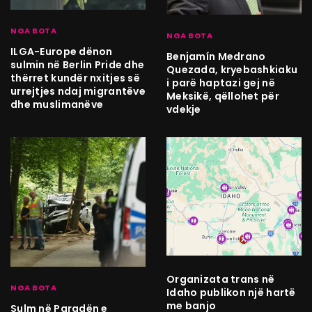
NGA BOTA
NGA BOTA
ILGA-Europe dënon
Benjamín Medrano
sulmin në Berlin Pride dhe
Quezada, kryebashkiaku
thërret kundër nxitjes së
i parë haptazi gej në
urrejtjes ndaj migrantëve
Meksikë, qëllohet për
dhe muslimanëve
vdekje
Organizata trans në
NGA BOTA
Idaho publikon një hartë
me banjo
Sulm në Paradën e