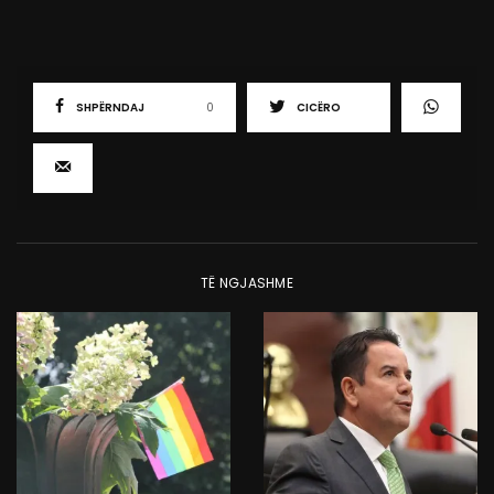
SHPËRNDAJ
0
CICËRO
TË NGJASHME