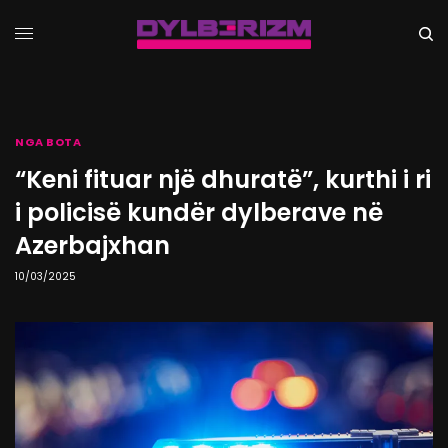
NGA BOTA
“Keni fituar një dhuratë”, kurthi i ri
i policisë kundër dylberave në
Azerbajxhan
10/03/2025