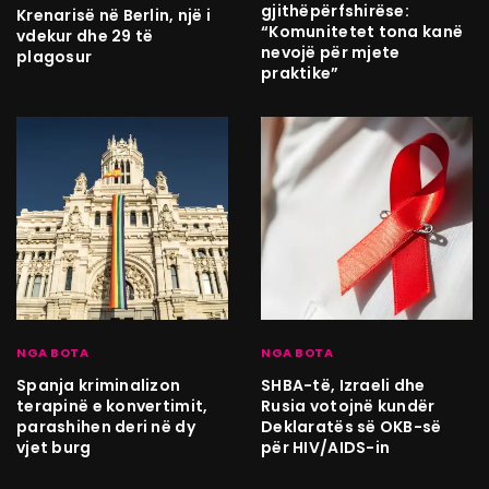
gjithëpërfshirëse:
Krenarisë në Berlin, një i
“Komunitetet tona kanë
vdekur dhe 29 të
nevojë për mjete
plagosur
praktike”
NGA BOTA
NGA BOTA
Spanja kriminalizon
SHBA-të, Izraeli dhe
terapinë e konvertimit,
Rusia votojnë kundër
parashihen deri në dy
Deklaratës së OKB-së
vjet burg
për HIV/AIDS-in