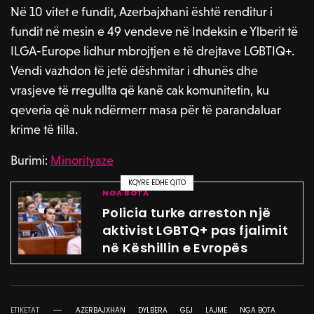
Në 10 vitet e fundit, Azerbajxhani është renditur i
fundit në mesin e 49 vendeve në Indeksin e Ylberit të
ILGA-Europe lidhur mbrojtjen e të drejtave LGBTIQ+.
Vendi vazhdon të jetë dëshmitar i dhunës dhe
vrasjeve të rregullta që kanë cak komunitetin, ku
qeveria që nuk ndërmerr masa për të parandaluar
krime të tilla.
Burimi:
Minorityaze
KQYRE EDHE QITO
NGA BOTA
Policia turke arreston një
aktivist LGBTQ+ pas fjalimit
në Këshillin e Evropës
ETIKETAT
AZERBAJXHAN
DYLBERA
GEJ
LAJME
NGA BOTA