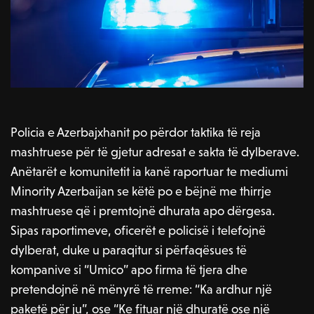
Policia e Azerbajxhanit po përdor taktika të reja
mashtruese për të gjetur adresat e sakta të dylberave.
Anëtarët e komunitetit ia kanë raportuar te mediumi
Minority Azerbaijan se këtë po e bëjnë me thirrje
mashtruese që i premtojnë dhurata apo dërgesa.
Sipas raportimeve, oficerët e policisë i telefojnë
dylberat, duke u paraqitur si përfaqësues të
kompanive si “Umico” apo firma të tjera dhe
pretendojnë në mënyrë të rreme: “Ka ardhur një
paketë për ju”, ose “Ke fituar një dhuratë ose një