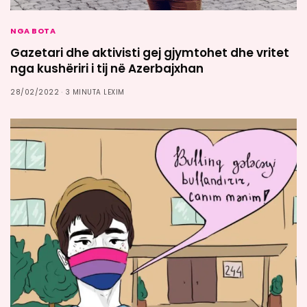
NGA BOTA
Gazetari dhe aktivisti gej gjymtohet dhe vritet
nga kushëriri i tij në Azerbajxhan
28/02/2022
3 MINUTA LEXIM