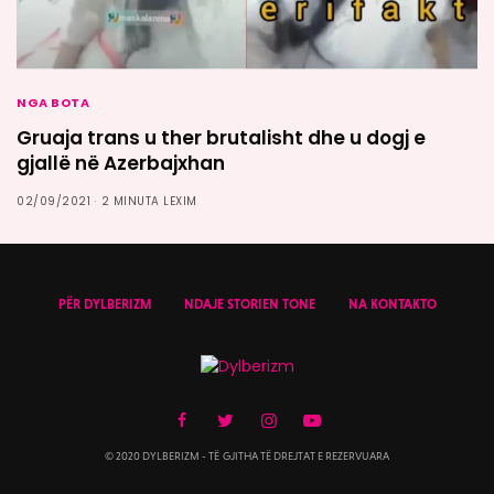
NGA BOTA
Gruaja trans u ther brutalisht dhe u dogj e
gjallë në Azerbajxhan
02/09/2021
2 MINUTA LEXIM
PËR DYLBERIZM
NDAJE STORIEN TONE
NA KONTAKTO
© 2020 DYLBERIZM - TË GJITHA TË DREJTAT E REZERVUARA