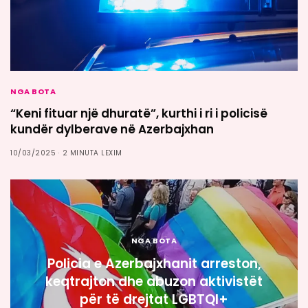
NGA BOTA
“Keni fituar një dhuratë”, kurthi i ri i policisë
kundër dylberave në Azerbajxhan
10/03/2025
2 MINUTA LEXIM
NGA BOTA
Policia e Azerbajxhanit arreston,
keqtrajton dhe abuzon aktivistët
për të drejtat LGBTQI+