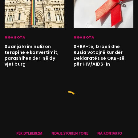
NGA BOTA
NGA BOTA
Spanja kriminalizon
SHBA-të, Izraeli dhe
terapinë e konvertimit,
Rusia votojnë kundër
parashihen deri në dy
Deklaratës së OKB-së
vjet burg
për HIV/AIDS-in
PËR DYLBERIZM
NDAJE STORIEN TONE
NA KONTAKTO