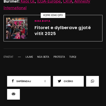
Burimet:
Kaos GL
,
ILGA-Europe
,
CRTA
,
Amnesty
International
KQYRE EDHE QITO
NGA BOTA
Fitoret e dylberave gjatë
vitit 2025
ETIKETAT
LAJME
NGA BOTA
PROTESTA
TURQI
SHPËRNDAJ
0
CICËRO