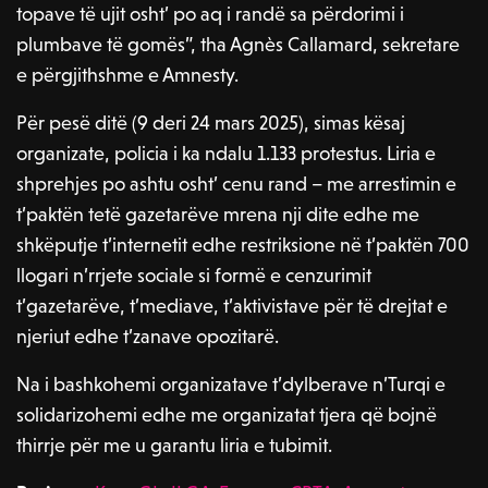
topave të ujit osht’ po aq i randë sa përdorimi i
plumbave të gomës”, tha Agnès Callamard, sekretare
e përgjithshme e Amnesty.
Për pesë ditë (9 deri 24 mars 2025), simas kësaj
organizate, policia i ka ndalu 1.133 protestus. Liria e
shprehjes po ashtu osht’ cenu rand – me arrestimin e
t’paktën tetë gazetarëve mrena nji dite edhe me
shkëputje t’internetit edhe restriksione në t’paktën 700
llogari n’rrjete sociale si formë e cenzurimit
t’gazetarëve, t’mediave, t’aktivistave për të drejtat e
njeriut edhe t’zanave opozitarë.
Na i bashkohemi organizatave t’dylberave n’Turqi e
solidarizohemi edhe me organizatat tjera që bojnë
thirrje për me u garantu liria e tubimit.