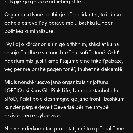
shtypje kjo që po e udhëheq shteti.
Organizatat kanë bo thirrje për solidaritet, tu i kërku
edhe aleatëve t’dylberave me u bashku kundër
politikës kriminalizuse.
“Ky ligj e kërcënon ajrin që e thithim, shkollat ku na
shkojmë edhe e sulmon bukën e sofrës tonë. Osht’ i
ndërtum mbi justifikime t’sajume e në frikë t’pabazë,
veç për me prishë paqen tonë”, thuhet në deklaratë.
Midis nënshkruesve janë organizata t’njoftuna
LGBTIQ+ si Kaos GL, Pink Life, Lambdaistanbul dhe
SPoD, t’cilat po e dëshmojnë që janë front i bashkum
kundër përpjekjeve t’Qeverisë për me shtypë
ekzistencën e dylberave.
N’nivel ndërkombtar, protestat janë tu u përballë me