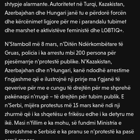
shtypje alarmante. Autoritetet në Turqi, Kazakistan,
Azerbajxhan dhe Hungari janë tu e përdorë forcën
dhe kërcënimet ligjore për me i parandalu tubimet
dhe marshet e aktivistëve feministë dhe LGBTIQ+.
N’Stamboll më 8 mars, n’Ditën Ndërkombëtare të
Gruas, policia i ka arrestu mbi 200 persona për
pjesëmarrje n’protestë publike. N’Kazakistan,
Azerbajxhan dhe n’Hungari, kanë ndodhë arrestime
t’ngjashme që e ilustrojnë nji prirje ma t’gjanë të
qeverive për me e cungu të drejtën për me shprehë
pakënaqsi n’rrugë – të drejtën për tubim publik. E
n’Serbi, mijëra protestus më 15 mars kanë ndi nji
zhurmë që i ka shqetësu e frikësu edhe i ka detyru me
ikë. Masi n’fillim e ka mohu, së fundmi Ministria e
Brendshme e Serbisë e ka pranu se n’protestë ka pasë