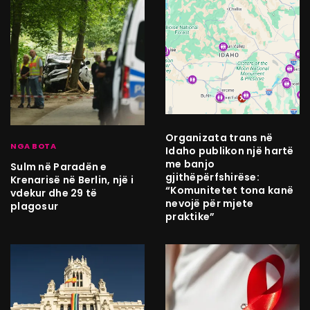
Organizata trans në
NGA BOTA
Idaho publikon një hartë
me banjo
Sulm në Paradën e
gjithëpërfshirëse:
Krenarisë në Berlin, një i
“Komunitetet tona kanë
vdekur dhe 29 të
nevojë për mjete
plagosur
praktike”