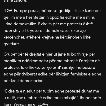
armë zanore.
ILGA-Europe paralajmëron se goditje t’tilla e kanë për
qëllim me e heshtë zanin opozitar edhe me e minu
lirinë demokratike. E drejta për me protestu është
ndër shtyllat kryesore t’demokracisë. E kur ajo
kërcënohet, atëherë krejtve na kërcënohen liritë
qytetare.
Grupet për të drejtat e njeriut janë tu bo thirrje për
mobilizim ndërkombëtar për me mbrojtë t’drejtën në
protestë, tu e theksu se kjo osht’ çashtje thelbësore
edhe për dylberat edhe për lëvizjen feministe e edhe
për krejt demokracinë.
“E drejta e njeriut për tubim edhe protestë duhet me
u rujtë, me u mbrojtë edhe me u mbajtë”, thuhet ndër
tjera n’reagimin e ILGA-s.