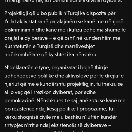
t’margjinalizume, tu i përfshi edhe aktivistat dylbera.
Projektligji që u bo publik n’Turqi ka dispozita për
t’cilat aktivistat kanë paralajmëru se kanë me rrënjosë
diskriminimin dhe kanë me i kufizu edhe ma shumë të
drejtat e dylberave – e që osht’ në kundërshtim me
Kushtetutën e Turqisë dhe marrëveshjet
ndërkombëtare që ky shtet i ka nënshkru.
N’deklaratën e tyne, organizatat i bojnë thirrje
udhëheqësve politikë dhe aktivistëve për të drejtat e
njeriut që me e kundërshtu projektligjin, tu theksu se
ai jo veç që i rrezikon dylberat, por edhe
demokracinë. Nënshkruesit e saj janë zotu se kanë me
bo rezistencë ndaj kësaj politike t’propozume, tu i
kërku shoqnisë civile me u bashku n’luftën kundër
shtypjes n’rritje ndaj ekzistencës së dylberave –