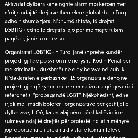
Aktivistat dylbera kanë ngritë alarm mbi kërcënimet
n’rritje ndaj të drejtave themelore globalisht, n’Turqi
edhe n’shumë tjera. N’shumë shtete, të drejtat
LGBTIQ+ edhe të drejtat si ajo për me majtë tubim
paqësor, janë tu u rreziku.
Organizatat LGBTIQ+ n’Turqi janë shprehë kundër
projektligjit që po synon me ndryshu Kodin Penal për
me kriminalizu dukshmërinë e dylberave në publik.
N’deklaratën e përbashkët, 15 organizata e dënojnë
projektligjin që synon me e kriminalizu ata që qeveria i
referohet si “propagandë LGBT”. Njëkohësisht, edhe
rrjeti më i madh botëror i organizatave për çështjet e
dylberave, ILGA, ka paralajmëru përshkallëzimin e
sulmeve ndaj të drejtës për protestë, t’cilat n’mënyrë
joproporcionale i prekin aktivistat e komuniteteve