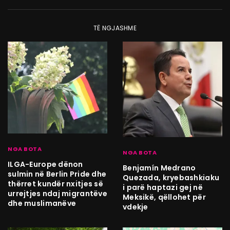
TË NGJASHME
NGA BOTA
NGA BOTA
ILGA-Europe dënon
Benjamín Medrano
sulmin në Berlin Pride dhe
Quezada, kryebashkiaku
thërret kundër nxitjes së
i parë haptazi gej në
urrejtjes ndaj migrantëve
Meksikë, qëllohet për
dhe muslimanëve
vdekje