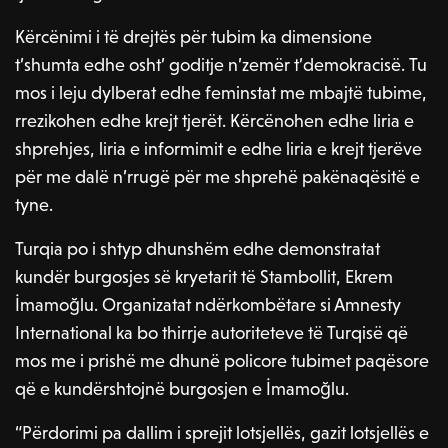
Kërcënimi i të drejtës për tubim ka dimensione
t’shumta edhe osht’ goditje n’zemër t’demokracisë. Tu
mos i leju dylberat edhe feminstat me mbajtë tubime,
rrezikohen edhe krejt tjerët. Kërcënohen edhe liria e
shprehjes, liria e informimit e edhe liria e krejt tjerëve
për me dalë n’rrugë për me shprehë pakënaqësitë e
tyne.
Turqia po i shtyp dhunshëm edhe demonstratat
kundër burgosjes së kryetarit të Stambollit, Ekrem
İmamoğlu. Organizatat ndërkombëtare si Amnesty
International ka bo thirrje autoriteteve të Turqisë që
mos me i prishë me dhunë policore tubimet paqësore
që e kundërshtojnë burgosjen e İmamoğlu.
“Përdorimi pa dallim i sprejit lotsjellës, gazit lotsjellës e