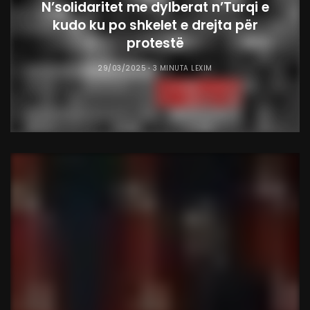
N’solidaritet me dylberat n’Turqi e
kudo ku po shkelet e drejta për
protestë
29/03/2025
3 MINUTA LEXIM