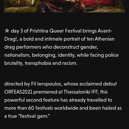
☆ day 3 of Prishtina Queer Festival brings Avant-
Drag!, a bold and intimate portrait of ten Athenian
drag performers who deconstruct gender,
nationalism, belonging, identity, while facing police
brutality, transphobia and racism.
directed by Fil Ieropoulos, whose acclaimed debut
ORFEAS2021 premiered at Thessaloniki IFF, this
powerful second feature has already travelled to
more than 60 festivals worldwide and been hailed as
a true “festival gem.”