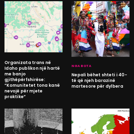
Organizata trans në
NGA BOTA
Idaho publikon një hartë
me banjo
Nepali bëhet shteti i 40-
gjithëpërfshirëse:
të që njeh barazinë
“Komunitetet tona kanë
martesore për dylbera
nevojë për mjete
praktike”