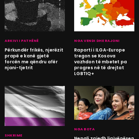
ARKIVI I PATHËNË
NGA VENDI DHE RAJONI
Përkundër frikës, njerëzit
Raporti i ILGA-Europe
prapë e kanë gjetë
tregon se Kosova
forcën me qëndru afër
vazhdon të mbetet pa
njani-tjetrit
progres në të drejtat
LGBTIQ+
NGA BOTA
SHKRIME
Nepali zgjedh ligjvënësen