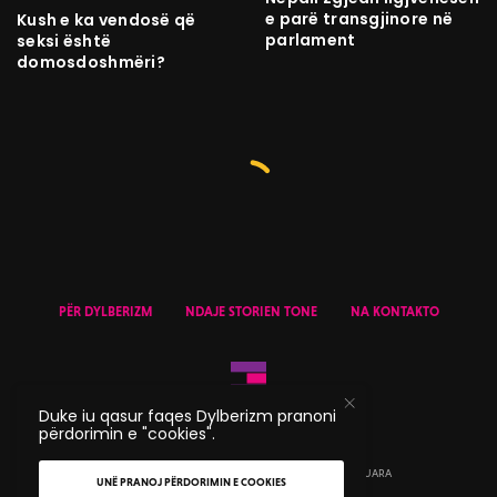
e parë transgjinore në
Kush e ka vendosë që
parlament
seksi është
domosdoshmëri?
PËR DYLBERIZM
NDAJE STORIEN TONE
NA KONTAKTO
Duke iu qasur faqes Dylberizm pranoni
përdorimin e "cookies".
© 2020 DYLBERIZM - TË GJITHA TË DREJTAT E REZERVUARA
UNË PRANOJ PËRDORIMIN E COOKIES