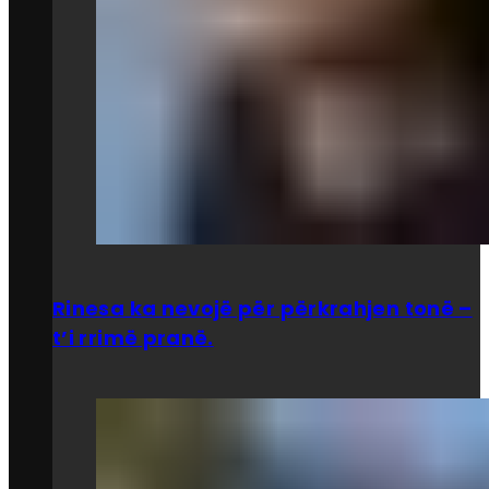
Rinesa ka nevojë për përkrahjen tonë –
t’i rrimë pranë.