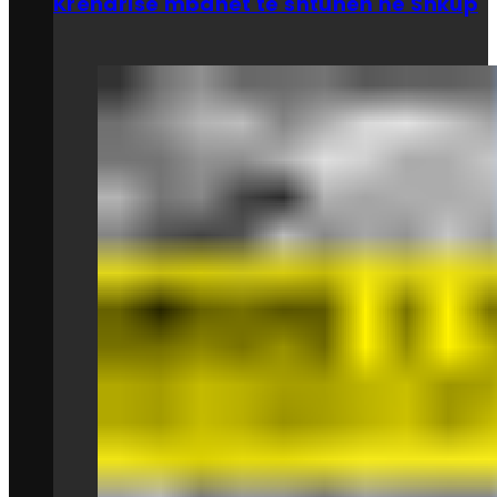
Krenarisë mbahet të shtunën në Shkup