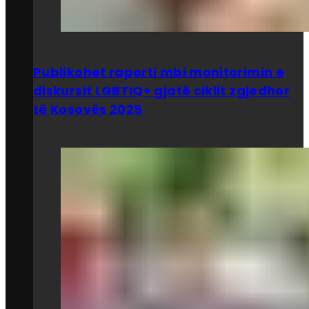
Publikohet raporti mbi monitorimin e
diskursit LGBTIQ+ gjatë ciklit zgjedhor
të Kosovës 2025