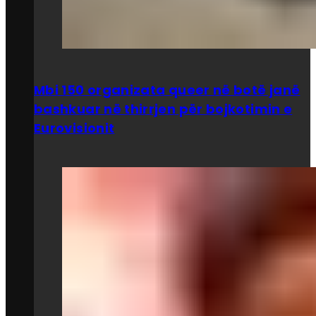
Mbi 150 organizata queer në botë janë
bashkuar në thirrjen për bojkotimin e
Eurovisionit