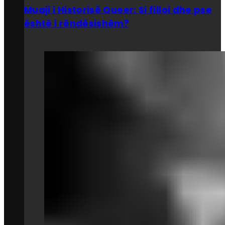
Muaji i Historisë Queer: Si filloi dhe pse
është i rëndësishëm?