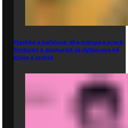
Pjeshka e kafshuar dhe mënga e prerë:
Simbolet e dashurisë së dylberave në
Kinën e lashtë