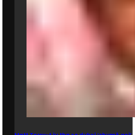
Matt Terry-t iu tha se dukej ‘shumë gej’