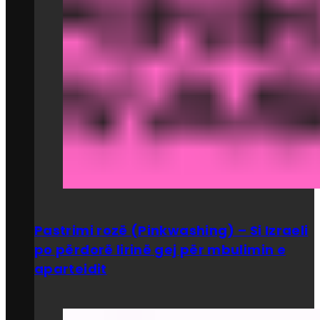
Pastrimi rozë (Pinkwashing) – Si Izraeli
po përdorë lirinë gej për mbulimin e
aparteidit