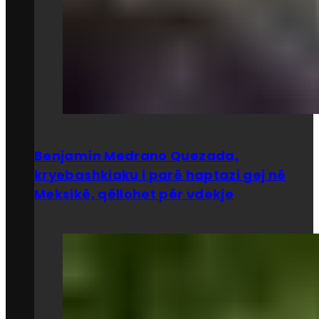
Benjamín Medrano Quezada,
kryebashkiaku i parë haptazi gej në
Meksikë, qëllohet për vdekje