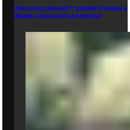
“Barazi ose Revoltë!” mbahet Parada e
dhjetë e Krenarisë në Prishtinë