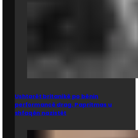
Ushtarët britanikë po bënin
performancë drag. Papritmas u
shfaqën nazistët