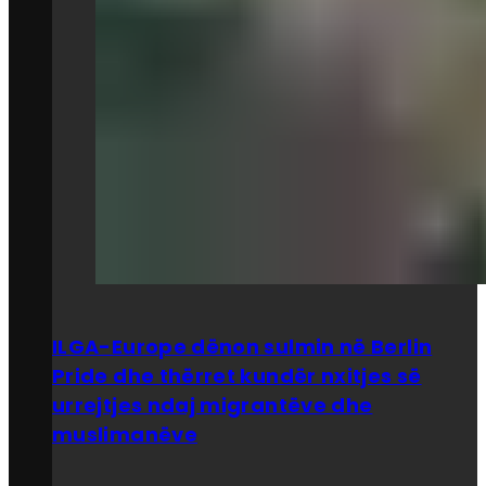
ILGA-Europe dënon sulmin në Berlin
Pride dhe thërret kundër nxitjes së
urrejtjes ndaj migrantëve dhe
muslimanëve