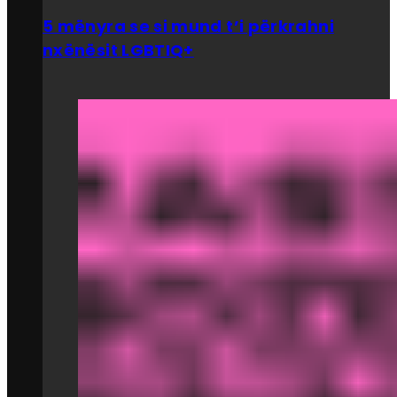
5 mënyra se si mund t’i përkrahni
nxënësit LGBTIQ+