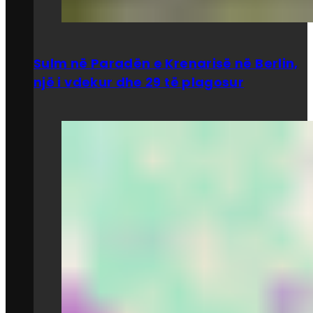
Sulm në Paradën e Krenarisë në Berlin,
një i vdekur dhe 29 të plagosur