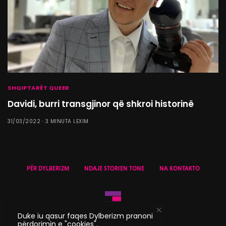
SHQIPTARËT QUEER
Davidi, burri transgjinor që shkroi historinë
31/03/2022
3 MINUTA LEXIM
PËR DYLBERIZM
NDAJE STORIEN TONE
NA KONTAKTO
Duke iu qasur faqes Dylberizm pranoni
përdorimin e "cookies".