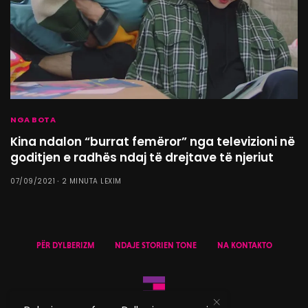
NGA BOTA
Kina ndalon “burrat femëror” nga televizioni në
goditjen e radhës ndaj të drejtave të njeriut
07/09/2021
2 MINUTA LEXIM
PËR DYLBERIZM
NDAJE STORIEN TONE
NA KONTAKTO