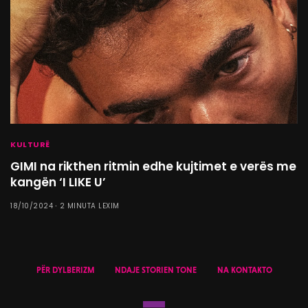
KULTURË
GIMI na rikthen ritmin edhe kujtimet e verës me
kangën ‘I LIKE U’
18/10/2024
2 MINUTA LEXIM
PËR DYLBERIZM
NDAJE STORIEN TONE
NA KONTAKTO