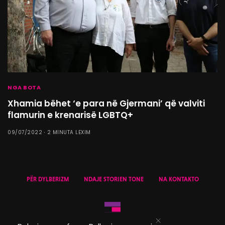
NGA BOTA
Xhamia bëhet ‘e para në Gjermani’ që valviti
flamurin e krenarisë LGBTQ+
09/07/2022
2 MINUTA LEXIM
PËR DYLBERIZM
NDAJE STORIEN TONE
NA KONTAKTO