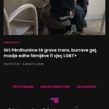
NGA BOTA
Siri: Përdhunime të grave trans, burrave gej,
madje edhe fëmijëve 11 vjeç LGBT+
30/07/2020
4 MINUTA LEXIM
PËR DYLBERIZM
NDAJE STORIEN TONE
NA KONTAKTO