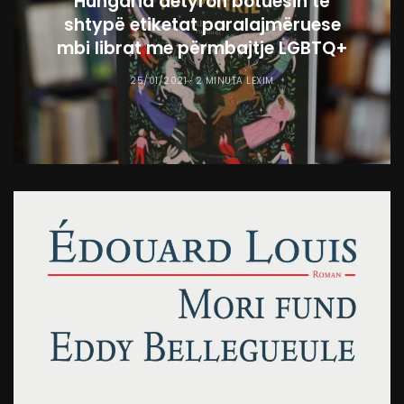
Hungaria detyron botuesin të
shtypë etiketat paralajmëruese
mbi librat me përmbajtje LGBTQ+
25/01/2021
2 MINUTA LEXIM