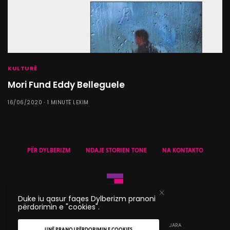
KULTURË
Mori Fund Eddy Belleguele
16/06/2020
1 MINUTË LEXIM
PËR DYLBERIZM
NDAJE STORIEN TONE
NA KONTAKTO
Duke iu qasur faqes Dylberizm pranoni
përdorimin e "cookies".
© 2020 DYLBERIZM - TË GJITHA TË DREJTAT E REZERVUARA
UNË PRANOJ PËRDORIMIN E COOKIES