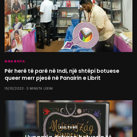
NGA BOTA
Për herë të parë në Indi, një shtëpi botuese
queer merr pjesë në Panairin e Librit
15/01/2023
3 MINUTA LEXIM
KULTURË