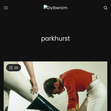
parkhurst
20