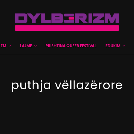
IZM
LAJME
PRISHTINA QUEER FESTIVAL
EDUKIM
puthja vëllazërore