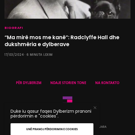
BIOGRAFI
“Ma mirë mos me kanë”: Radclyffe Hall dhe
dukshmëria e dylberave
17/03/2024
6 MINUTA LEXIM
PËR DYLBERIZM
NDAJE STORIEN TONE
NA KONTAKTO
Duke iu qasur faqes Dylberizm pranoni
përdorimin e "cookies".
© 2020 DYLBERIZM - TË GJITHA TË DREJTAT E REZERVUARA
UNË PRANOJ PËRDORIMIN E COOKIES