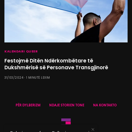
KALENDARI QUEER
Festojmë Ditën Ndërkombëtare të
Dukshmërisë së Personave Transgjinorë
31/03/2024
1 MINUTË LEXIM
PËR DYLBERIZM
NDAJE STORIEN TONE
NA KONTAKTO