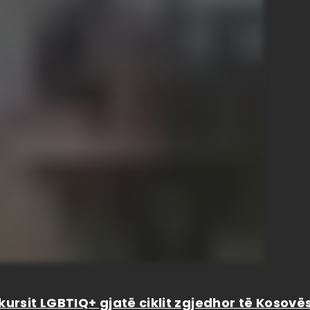
kursit LGBTIQ+ gjatë ciklit zgjedhor të Kosovë