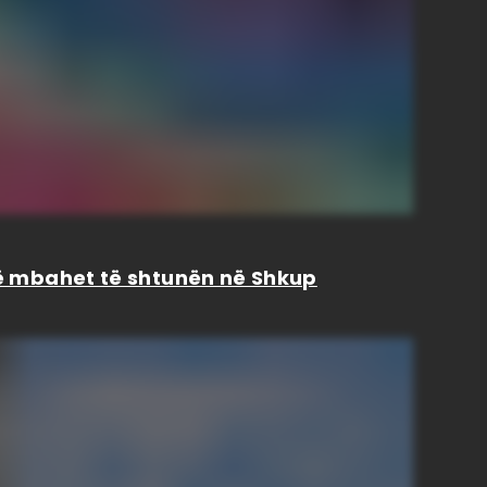
isë mbahet të shtunën në Shkup