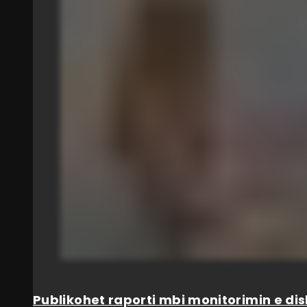
Publikohet raporti mbi monitorimin e dis