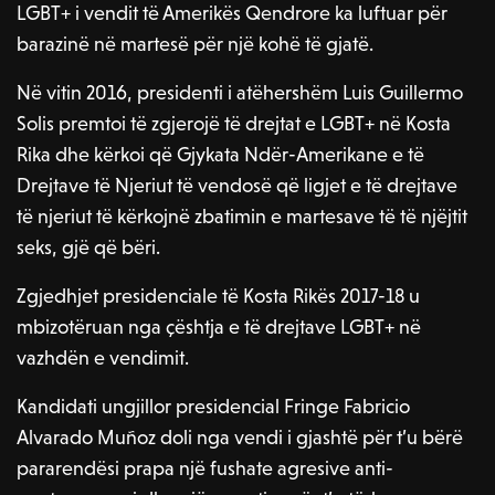
LGBT+ i vendit të Amerikës Qendrore ka luftuar për
barazinë në martesë për një kohë të gjatë.
Në vitin 2016, presidenti i atëhershëm Luis Guillermo
Solis premtoi të zgjerojë të drejtat e LGBT+ në Kosta
Rika dhe kërkoi që Gjykata Ndër-Amerikane e të
Drejtave të Njeriut të vendosë që ligjet e të drejtave
të njeriut të kërkojnë zbatimin e martesave të të njëjtit
seks, gjë që bëri.
Zgjedhjet presidenciale të Kosta Rikës 2017-18 u
mbizotëruan nga çështja e të drejtave LGBT+ në
vazhdën e vendimit.
Kandidati ungjillor presidencial Fringe Fabricio
Alvarado Muñoz doli nga vendi i gjashtë për t’u bërë
pararendësi prapa një fushate agresive anti-