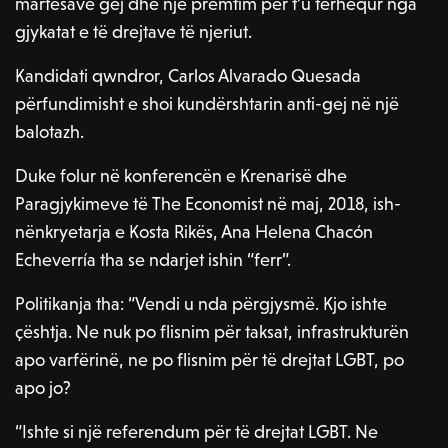
martesave gej dhe një premtim për t’u tërhequr nga
gjykatat e të drejtave të njeriut.
Kandidati qwndror, Carlos Alvarado Quesada
përfundimisht e shoi kundërshtarin anti-gej në një
balotazh.
Duke folur në konferencën e Krenarisë dhe
Paragjykimeve të The Economist në maj, 2018, ish-
nënkryetarja e Kosta Rikës, Ana Helena Chacón
Echeverría tha se ndarjet ishin “ferr”.
Politikanja tha: “Vendi u nda përgjysmë. Kjo ishte
çështja. Ne nuk po flisnim për taksat, infrastrukturën
apo varfërinë, ne po flisnim për të drejtat LGBT, po
apo jo?
“Ishte si një referendum për të drejtat LGBT. Ne