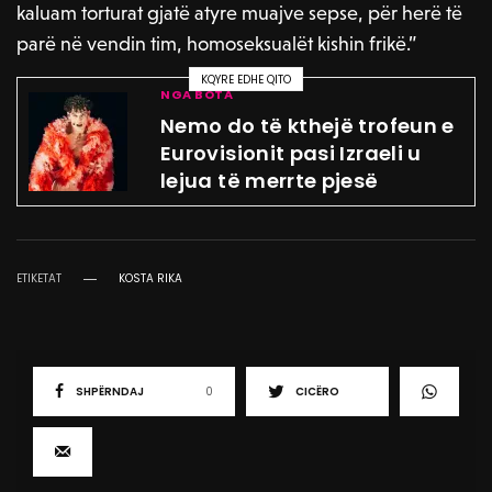
kaluam torturat gjatë atyre muajve sepse, për herë të
parë në vendin tim, homoseksualët kishin frikë.”
KQYRE EDHE QITO
NGA BOTA
Nemo do të kthejë trofeun e
Eurovisionit pasi Izraeli u
lejua të merrte pjesë
ETIKETAT
KOSTA RIKA
SHPËRNDAJ
0
CICËRO