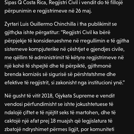
Sipas Q Costa Rica, Regjistri Civil i vendit do të fillojë
përpunimin e regjistrimeve në 26 maj.
Zyrtari Luis Guillermo Chinchilla i tha publikimit se
gjithçka ishte përgatitur: “Regjistri Civil ka bërë
përpjekje të konsiderueshme në rregullimin e të gjitha
sistemeve kompjuterike në çështjet e gjendjes civile,
me qëllim të administrimit të këtyre regjistrimeve në
një kohë të shpejtë dhe të përpiktë, gjithmonë
brenda kornizës së sigurisë së përshtatshme dhe
efektive të regjistrit, si zakonisht nga institucioni ynë.”
Në gusht të vitit 2018, Gjykata Supreme e vendit
vendosi përfundimisht se ishte jokushtetuese të
ndalojë çiftet e të njëjtit seks të martohen, dhe të
caktojë një afat prej 18 muajsh që legjislatura të
zbatojë ndryshimet përmes ligjit, por komuniteti