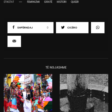
ETIKETAT
FEMINIZMI
GRATË
HISTORI
QUEER
SHPËRNDAJ
0
CICËRO
TË NGJASHME