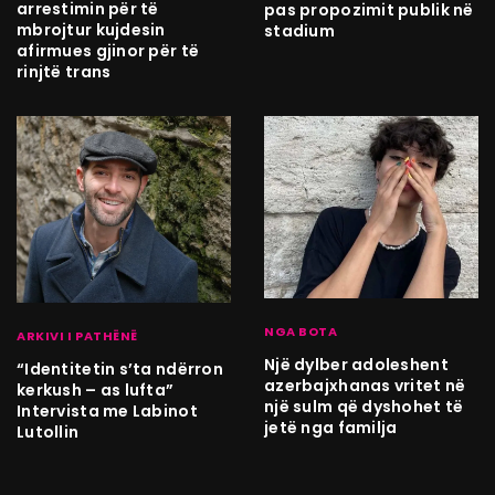
arrestimin për të
pas propozimit publik në
mbrojtur kujdesin
stadium
afirmues gjinor për të
rinjtë trans
NGA BOTA
ARKIVI I PATHËNË
Një dylber adoleshent
“Identitetin s’ta ndërron
azerbajxhanas vritet në
kerkush – as lufta”
një sulm që dyshohet të
Intervista me Labinot
jetë nga familja
Lutollin