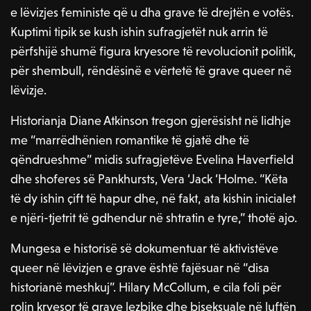
e lëvizjes feministe që u dha grave të drejtën e votës.
Kuptimi tipik se kush ishin sufragjetët nuk arrin të
përfshijë shumë figura kryesore të revolucionit politik,
për shembull, rëndësinë e vërtetë të grave queer në
lëvizje.
Historianja Diane Atkinson tregon gjerësisht në lidhje
me “marrëdhënien romantike të gjatë dhe të
qëndrueshme” midis sufragjetëve Evelina Haverfield
dhe shoferes së Pankhursts, Vera ‘Jack ‘Holme. “Këta
të dy ishin çift të hapur dhe, në fakt, ata kishin inicialet
e njëri-tjetrit të gdhendur në shtratin e tyre,” thotë ajo.
Mungesa e historisë së dokumentuar të aktivistëve
queer në lëvizjen e grave është fajësuar në “disa
historianë meshkuj”. Hilary McCollum, e cila foli për
rolin kryesor të grave lezbike dhe biseksuale në luftën