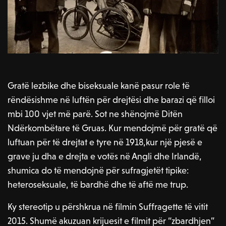
Gratë lezbike dhe biseksuale kanë pasur role të
rëndësishme në luftën për drejtësi dhe barazi që filloi
mbi 100 vjet më parë. Sot ne shënojmë Ditën
Ndërkombëtare të Gruas. Kur mendojmë për gratë që
luftuan për të drejtat e tyre në 1918,kur një pjesë e
grave ju dha e drejta e votës në Angli dhe Irlandë,
shumica do të mendojnë për sufragjetët tipike:
heteroseksuale, të bardhë dhe të aftë me trup.
Ky stereotip u përshkrua në filmin Suffragette të vitit
2015. Shumë akuzuan krijuesit e filmit për “zbardhjen”