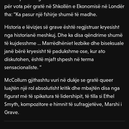
për vota për gratë në Shkollën e Ekonomisë në Londër
tha: “Ka pasur një fshirje shumë të madhe.
Historia e lëvizjes së grave është regjistruar kryesisht
nga historianë meshkuj. Dhe ka disa qëndrime shumë
të kujdesshme … Marrëdhëniet lezbike dhe biseksuale
janë bërë kryesisht të padukshme ose, kur ato
diskutohen, është mjaft shpesh në terma
sensacionaliste. “
McCollum gjithashtu vuri në dukje se gratë queer
luajtën një rol absolutisht kritik dhe mbajtën disa nga
figurat më të spikatura të lidershipit, të tilla si Ethel
Smyth, kompozitore e himnit të sufragjetëve, Marshi i
Grave.