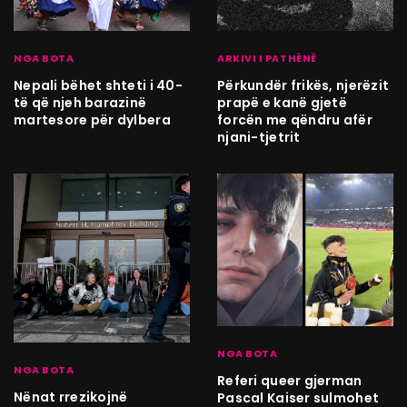
NGA BOTA
ARKIVI I PATHËNË
Nepali bëhet shteti i 40-
Përkundër frikës, njerëzit
të që njeh barazinë
prapë e kanë gjetë
martesore për dylbera
forcën me qëndru afër
njani-tjetrit
NGA BOTA
NGA BOTA
Referi queer gjerman
Nënat rrezikojnë
Pascal Kaiser sulmohet