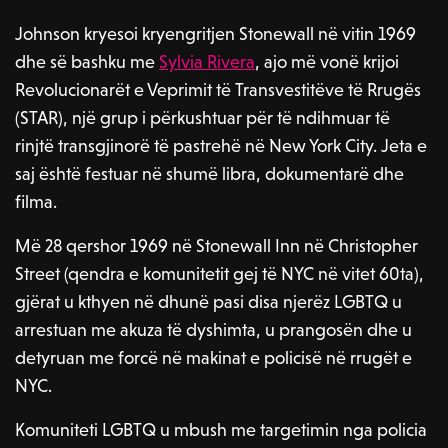
Johnson kryesoi kryengritjen Stonewall në vitin 1969
dhe së bashku me
Sylvia Rivera
, ajo më vonë krijoi
Revolucionarët e Veprimit të Transvestitëve të Rrugës
(STAR), një grup i përkushtuar për të ndihmuar të
rinjtë transgjinorë të pastrehë në New York City. Jeta e
saj është festuar në shumë libra, dokumentarë dhe
filma.
Më 28 qershor 1969 në Stonewall Inn në Christopher
Street (qendra e komunitetit gej të NYC në vitet 60ta),
gjërat u kthyen në dhunë pasi disa njerëz LGBTQ u
arrestuan me akuza të dyshimta, u prangosën dhe u
detyruan me forcë në makinat e policisë në rrugët e
NYC.
Komuniteti LGBTQ u mbush me targetimin nga policia