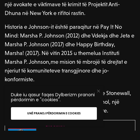
një avokate e viktimave të krimit të Projektit Anti-
Dhuna në New York e rifitoi rastin.
Historia e Johnson-it është paraqitur në Pay It No
Mind: Marsha P. Johnson (2012) dhe Vdekja dhe Jeta e
Marsha P. Johnson (2017) dhe Happy Birthday,
Marsha! (2017). Në vitin 2015 u themelua Instituti
Marsha P. Johnson,me mision të mbrojë të drejtat e
njeriut të komuniteteve transgjinore dhe jo-
konformiste.
Marsha kujtohet dhe nderohet si nxitëse e Stonewall,
Duke iu qasur faqes Dylberizm pranoni
përdorimin e "cookies".
një drag queen, një modele e Andy Warhol, një
aktore dhe një trans aktiviste revolucionare.
UNË PRANOJ PËRDORIMIN E COOKIES
KQYRE EDHE QITO
BIOGRAFI
Rrugëtimi i jetës së Harvey