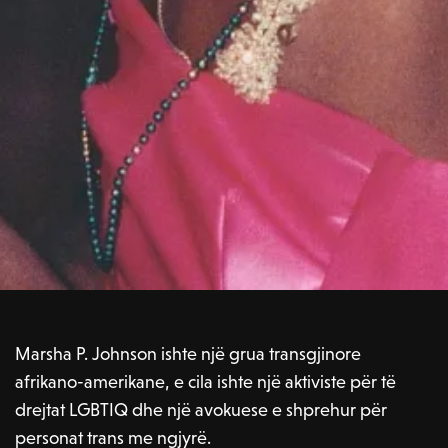
Marsha P. Johnson ishte një grua transgjinore
afrikano-amerikane, e cila ishte një aktiviste për të
drejtat LGBTIQ dhe një avokuese e shprehur për
personat trans me ngjyrë.