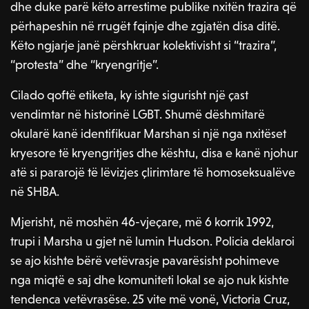
dhe duke parë këto arrestime publike nxitën trazira që
përhapeshin në rrugët fqinje dhe zgjatën disa ditë.
Këto ngjarje janë përshkruar kolektivisht si “trazira”,
“protesta” dhe “kryengritje”.
Cilado qoftë etiketa, ky ishte sigurisht një çast
vendimtar në historinë LGBT. Shumë dëshmitarë
okularë kanë identifikuar Marshan si një nga nxitëset
kryesore të kryengritjes dhe kështu, disa e kanë njohur
atë si pararojë të lëvizjes çlirimtare të homoseksualëve
në SHBA.
Mjerisht, në moshën 46-vjeçare, më 6 korrik 1992,
trupi i Marsha u gjet në lumin Hudson. Policia deklaroi
se ajo kishte bërë vetëvrasje pavarësisht pohimeve
nga miqtë e saj dhe komuniteti lokal se ajo nuk kishte
tendenca vetëvrasëse. 25 vite më vonë, Victoria Cruz,