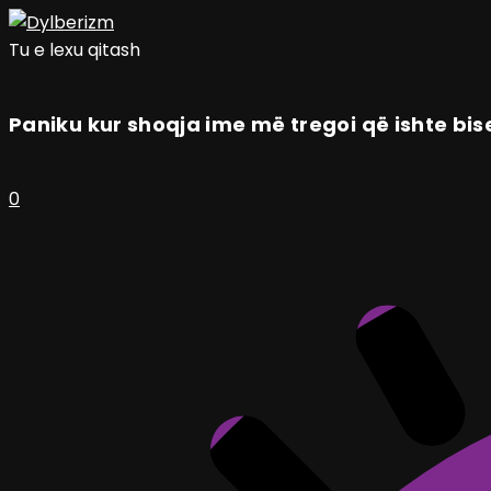
Tu e lexu qitash
Paniku kur shoqja ime më tregoi që ishte bi
0