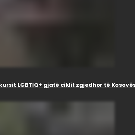
kursit LGBTIQ+ gjatë ciklit zgjedhor të Kosovë