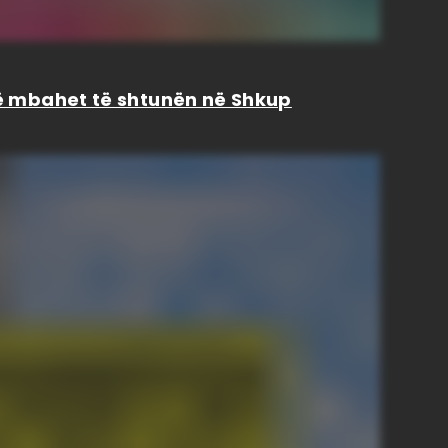
isë mbahet të shtunën në Shkup