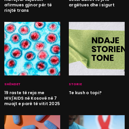
afirmues gjinor për të
argëtues dhe i sigurt
rinjtë trans
SHËNDET
STORIE
19 raste të reja me
Te kush o topi?
HIV/AIDS në Kosovë në 7
muajt e parë të vitit 2025