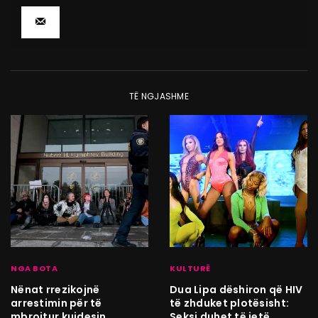
TË NGJASHME
NGA BOTA
KULTURË
Nënat rrezikojnë
Dua Lipa dëshiron që HIV
arrestimin për të
të zhduket plotësisht:
mbrojtur kujdesin
Seksi duhet të jetë