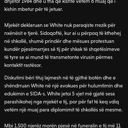
dhjetor 1984 dhe u tha që kishte vetëm 6 muaj që i
kishin mbetur për të jetuar.
Mjekët deklaruan se White nuk paraqiste rrezik për
nxënësit e tjerë. Sidoqoftë, kur ai u përpoq të kthehej
në shkollë, shumë prindër dhe mësues protestuan
kundër pjesëmarrjes së tij për shkak të shqetësimeve
të tyre se ai mund të transmetonte virusin përmes
kontaktit rastësor.
Diskutimi bëri tituj lajmesh në të gjithë botën dhe e
shëndrruan White në një avokues për hulumtimin dhe
edukimin e SIDA-s. White jetoi 5 vjet më gjatë sesa
parashikohej nga mjekët e tij, por për fat të keq vdiq
vetëm një muaj para diplomimit të shkollës së mesme.
Mbi 1.500 njerëz morën pjesë në funeralin e tij më 11