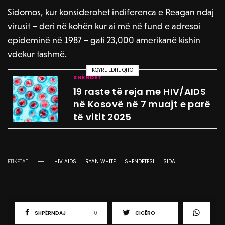
Sidomos, kur konsiderohet indiferenca e Reagan ndaj
virusit – deri në kohën kur ai më në fund e adresoi
epideminë në 1987 – gati 23,000 amerikanë kishin
vdekur tashmë.
KQYRE EDHE QITO
SHËNDET
19 raste të reja me HIV/AIDS
në Kosovë në 7 muajt e parë
të vitit 2025
ETIKETAT
HIV AIDS
RYAN WHITE
SHËNDETËSI
SIDA
SHPËRNDAJ
0
CICËRO