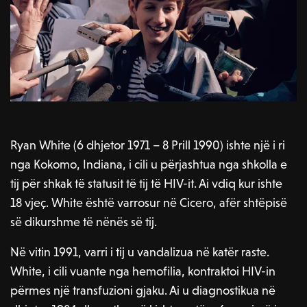
Ryan White (6 dhjetor 1971 – 8 Prill 1990) ishte një i ri
nga Kokomo, Indiana, i cili u përjashtua nga shkolla e
tij për shkak të statusit të tij të HIV-it. Ai vdiq kur ishte
18 vjeç. White është varrosur në Cicero, afër shtëpisë
së dikurshme të nënës së tij.
Në vitin 1991, varri i tij u vandalizua në katër raste.
White, i cili vuante nga hemofilia, kontraktoi HIV-in
përmes një transfuzioni gjaku. Ai u diagnostikua në