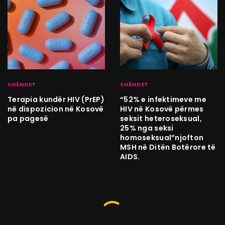
SHËNDET
SHËNDET
Terapia kundër HIV (PrEP)
“52% e infektimeve me
në dispozicion në Kosovë
HIV në Kosovë përmes
pa pagesë
seksit heteroseksual,
25% nga seksi
homoseksual”njofton
MSH në Ditën Botërore të
AIDS.