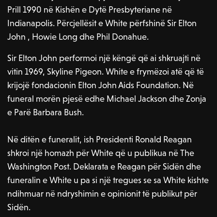
Prill 1990 në Kishën e Dytë Presbyteriane në
Indianapolis. Përcjellësit e White përfshinë Sir Elton
John , Howie Long dhe Phil Donahue.
Sir Elton John performoi një këngë që ai shkruajti në
vitin 1969, Skyline Pigeon. White e frymëzoi atë që të
krijojë fondacionin Elton John Aids Foundation. Në
funeral morën pjesë edhe Michael Jackson dhe Zonja
e Parë Barbara Bush.
Në ditën e funeralit, ish Presidenti Ronald Reagan
shkroi një homazh për White që u publikua në The
Washington Post. Deklarata e Reagan për Sidën dhe
funeralin e White u pa si një tregues se sa White kishte
ndihmuar në ndryshimin e opinionit të publikut për
Sidën.