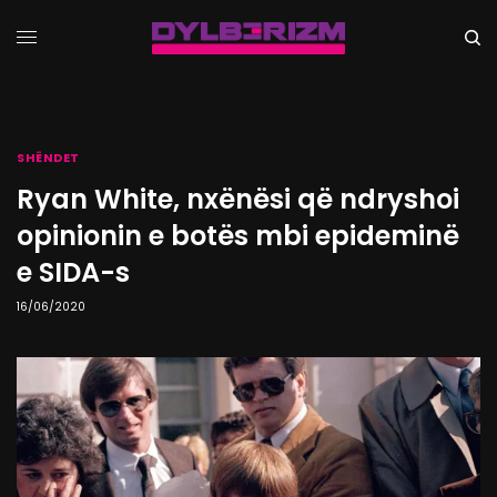
SHËNDET
Ryan White, nxënësi që ndryshoi
opinionin e botës mbi epideminë
e SIDA-s
16/06/2020