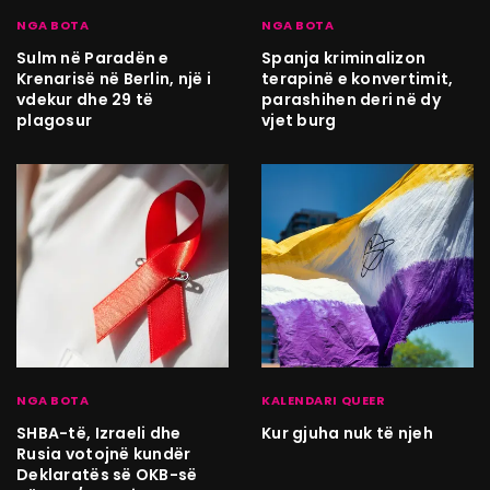
NGA BOTA
NGA BOTA
Sulm në Paradën e
Spanja kriminalizon
Krenarisë në Berlin, një i
terapinë e konvertimit,
vdekur dhe 29 të
parashihen deri në dy
plagosur
vjet burg
NGA BOTA
KALENDARI QUEER
SHBA-të, Izraeli dhe
Kur gjuha nuk të njeh
Rusia votojnë kundër
Deklaratës së OKB-së