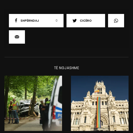
SHPËRNDAJ
0
CICËRO
TË NGJASHME