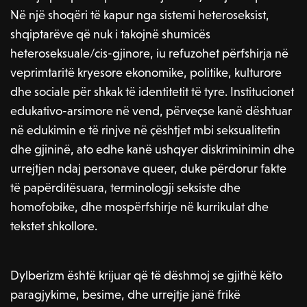
n
f
Në një shoqëri të kapur nga sistemi heteroseksist,
g
u
shqiptarëve që nuk i takojnë shumicës
s
l
heteroseksuale/cis-gjinore, iu refuzohet përfshirja në
l
veprimtaritë kryesore ekonomike, politike, kulturore
s
dhe sociale për shkak të identitetit të tyre. Institucionet
edukativo-arsimore në vend, përveçse kanë dështuar
c
në edukimin e të rinjve në çështjet mbi seksualitetin
r
dhe gjininë, ato edhe kanë ushqyer diskriminimin dhe
e
urrejtjen ndaj personave queer, duke përdorur fakte
e
të papërditësuara, terminologji seksiste dhe
n
homofobike, dhe mospërfshirje në kurrikulat dhe
tekstet shkollore.
Dylberizm është krijuar që të dëshmoj se gjithë këto
paragjykime, besime, dhe urrejtje janë frikë