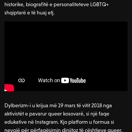
historike, biografitë e personaliteteve LGBTQ+
shqiptarë e të huaj etj.
P
l
a
-00:56
y
P
M
S
E
l
u
e
n
Dylberizm-i u krijua më 19 mars të vitit 2018 nga
a
t
t
t
aktivistët e pavarur queer kosovarë, si një faqe
y
e
t
e
edukative në Instagram. Kjo platform u formua si
i
r
nevojë për përfaqësimin dinjitoz të çështjeve queer.