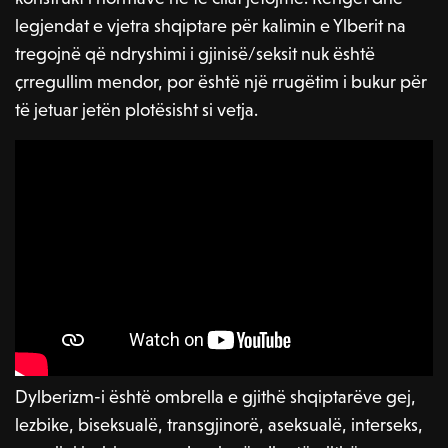
legjendat e vjetra shqiptare për kalimin e Ylberit na
tregojnë që ndryshimi i gjinisë/seksit nuk është
çrregullim mendor, por është një rrugëtim i bukur për
të jetuar jetën plotësisht si vetja.
P
l
a
-00:42
y
P
M
S
E
Dylberizm-i është ombrella e gjithë shqiptarëve gej,
l
u
e
n
lezbike, biseksualë, transgjinorë, aseksualë, interseks,
a
t
t
t