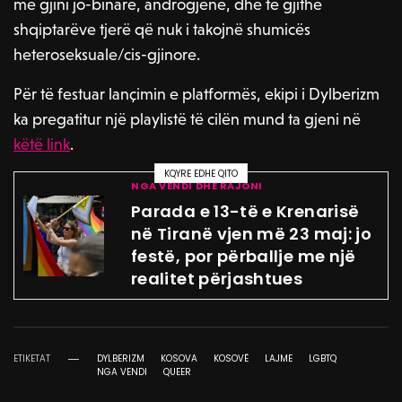
me gjini jo-binare, androgjenë, dhe të gjithë
y
e
t
e
shqiptarëve tjerë që nuk i takojnë shumicës
i
r
heteroseksuale/cis-gjinore.
n
f
Për të festuar lançimin e platformës, ekipi i Dylberizm
g
u
ka pregatitur një playlistë të cilën mund ta gjeni në
s
l
këtë link
.
l
KQYRE EDHE QITO
s
NGA VENDI DHE RAJONI
c
Parada e 13-të e Krenarisë
në Tiranë vjen më 23 maj: jo
r
festë, por përballje me një
e
realitet përjashtues
e
n
ETIKETAT
DYLBERIZM
KOSOVA
KOSOVË
LAJME
LGBTQ
NGA VENDI
QUEER