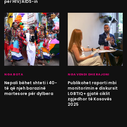
për HIV/AIDS-in
NGA BOTA
NGA VENDI DHE RAJONI
Nepali bëhet shteti i 40-
Publikohet raporti mbi
të që njeh barazinë
monitorimin e diskursit
martesore për dylbera
LGBTIQ+ gjatë ciklit
zgjedhor të Kosovës
2025