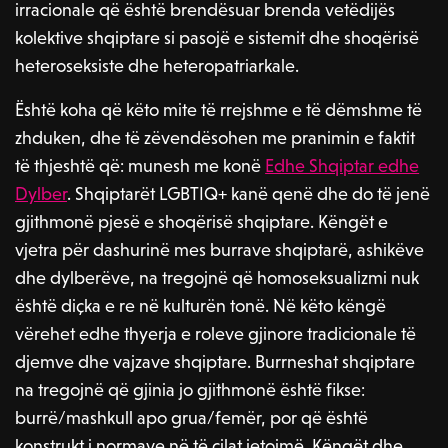
irracionale që është brendësuar brenda vetëdijës
kolektive shqiptare si pasojë e sistemit dhe shoqërisë
heteroseksiste dhe heteropatriarkale.
Është koha që këto mite të rrejshme e të dëmshme të
zhduken, dhe të zëvendësohen me pranimin e faktit
të thjeshtë që: munesh me konë
Edhe Shqiptar edhe
Dylber
. Shqiptarët LGBTIQ+ kanë qenë dhe do të jenë
gjithmonë pjesë e shoqërisë shqiptare. Këngët e
vjetra për dashurinë mes burrave shqiptarë, ashikëve
dhe dylberëve, na tregojnë që homoseksualizmi nuk
është diçka e re në kulturën tonë. Në këto këngë
vërehet edhe thyerja e roleve gjinore tradicionale të
djemve dhe vajzave shqiptare. Burrneshat shqiptare
na tregojnë që gjinia jo gjithmonë është fikse:
burrë/mashkull apo grua/femër, por që është
konstrukt i normave në të cilat jetojmë. Këngët dhe