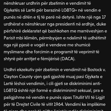
nënshkruar urdhrin për zbatimin e vendimit të
Gjykatës së Lartë për barazinë LGBTQ+ në vendin e
punës në ditën e tij të parë në detyrë. Ishte një nga 17
urdhërat e nënshkruar nga presidenti në ardhje, duke
përfshirë deklaratat që bashkohen me marrëveshjen e
Parisit mbi klimën, përmbysjen e ndalimit të udhëtimit
nga një pjesë e vogël e vendeve me shumicë
myslimane dhe forcimin e programit të veprimit të
shtyrë për arritjet e fëmijërisë (DACA).
Urdhri ekzekutiv për zbatimin e vendimit në Bostock v.
Clayton County vjen gati gjashtë muaj pasi Gjykata e
Lartë lëshoi ​​vendimin, i cili gjeti se diskriminimi anti-
LGBTQ është një formë e diskriminimit seksual, pra e
paligjshme në vendin e punës sipas Titullit VII të Ligjit
për të Drejtat Civile të vitit 1964. Vendimi ka implikime