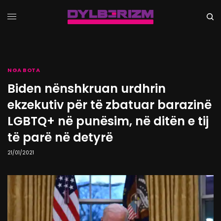
NGA BOTA
Biden nënshkruan urdhrin
ekzekutiv për të zbatuar barazinë
LGBTQ+ në punësim, në ditën e tij
të parë në detyrë
21/01/2021