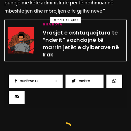
punojë me këtë administratë për të ndihmuar në
mbështetjen dhe mbrojtjen e të gjithë neve.”
KQYRE EDHE QITO
NGA BOTA
Vrasjet e ashtuquajtura të
“nderit” vazhdojnë të
marrin jetët e dylberave në
Irak
SHPËRNDAJ
0
CICËRO