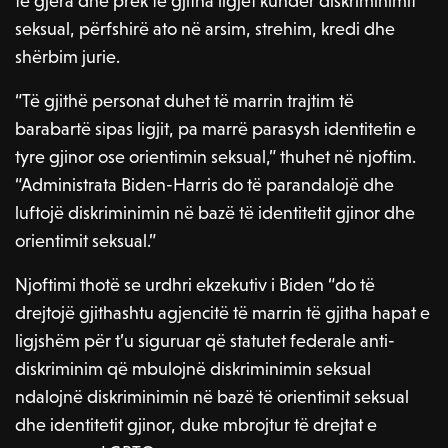
të gjera dhe prek të gjitha ligjet kundër diskriminimit
seksual, përfshirë ato në arsim, strehim, kredi dhe
shërbim jurie.
“Të gjithë personat duhet të marrin trajtim të
barabartë sipas ligjit, pa marrë parasysh identitetin e
tyre gjinor ose orientimin seksual,” thuhet në njoftim.
“Administrata Biden-Harris do të parandalojë dhe
luftojë diskriminimin në bazë të identitetit gjinor dhe
orientimit seksual.”
Njoftimi thotë se urdhri ekzekutiv i Biden “do të
drejtojë gjithashtu agjencitë të marrin të gjitha hapat e
ligjshëm për t’u siguruar që statutet federale anti-
diskriminim që mbulojnë diskriminimin seksual
ndalojnë diskriminimin në bazë të orientimit seksual
dhe identitetit gjinor, duke mbrojtur të drejtat e