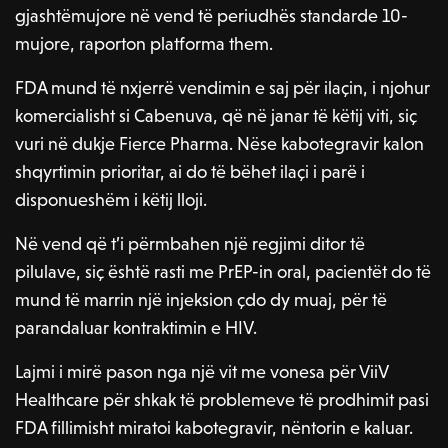
gjashtëmujore në vend të periudhës standarde 10-
mujore, raporton platforma them.
FDA mund të nxjerrë vendimin e saj për ilaçin, i njohur
komercialisht si Cabenuva, që në janar të këtij viti, siç
vuri në dukje Fierce Pharma. Nëse kabotegravir kalon
shqyrtimin prioritar, ai do të bëhet ilaçi i parë i
disponueshëm i këtij lloji.
Në vend që t’i përmbahen një regjimi ditor të
pilulave, siç është rasti me PrEP-in oral, pacientët do të
mund të marrin një injeksion çdo dy muaj, për të
parandaluar kontraktimin e HIV.
Lajmi i mirë pason nga një vit me vonesa për ViiV
Healthcare për shkak të problemeve të prodhimit pasi
FDA fillimisht miratoi kabotegravir, nëntorin e kaluar.