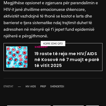
Megjithëse opsionet e zgjeruara për parandalimin e
HIV-it janë zhvillime emocionuese shkencore,
aktivistët vazhdojnë të thonë se kostot e larta dhe
barrierat e tjera sistematike ndaj trajtimit duhet të
adresohen në mënyrë që t’i jepet fund epidemisë
njëherë e përgjithmonë.
KQYRE EDHE QITO
SHËNDET
19 raste të reja me HIV/AIDS
në Kosovë në 7 muajt e parë
të vitit 2025
ETIKETAT
HIV AIDS
PREP
SHËNDETËSI