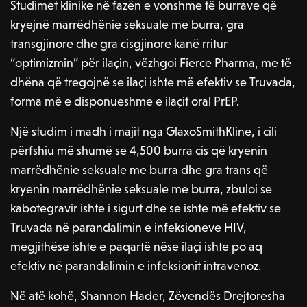
Studimet klinike në fazën e vonshme të burrave që
kryejnë marrëdhënie seksuale me burra, gra
transgjinore dhe gra cisgjinore kanë rritur
“optimizmin” për ilaçin, vëzhgoi Fierce Pharma, me të
dhëna që tregojnë se ilaçi ishte më efektiv se Truvada,
forma më e disponueshme e ilaçit oral PrEP.
Një studim i madh i majit nga GlaxoSmithKline, i cili
përfshiu më shumë se 4,500 burra cis që kryenin
marrëdhënie seksuale me burra dhe gra trans që
kryenin marrëdhënie seksuale me burra, zbuloi se
kabotegravir ishte i sigurt dhe se ishte më efektiv se
Truvada në parandalimin e infeksioneve HIV,
megjithëse ishte e paqartë nëse ilaçi ishte po aq
efektiv në parandalimin e infeksionit intravenoz.
Në atë kohë, Shannon Hader, Zëvendës Drejtoresha