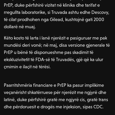
PrEP, duke përfshirë vizitat në klinika dhe tarifat e
rregullta laboratorike, si Truvada ashtu edhe Descovy,
të cilat prodhohen nga Gilead, kushtojnë gati 2000
dollarë në muaj.
Këto kosto të larta i lanë njerëzit e pasiguruar me pak
mundësi deri vonë; në maj, disa versione gjenerale të
PrEP u bënë të disponueshme pas skadimit të
ekskluzivitetit të FDA-së të Truvadës, gjë që ka ulur
çmimin e ilaçit në tërësi.
Paarritshmëria financiare e PrEP ka pasur implikime
veçanërisht shkatërruese për njerëzit me ngjyrë dhe
latinë, duke përfshirë gratë me ngjyrë cis, gratë trans
dhe përdoruesit e drogës me injeksion, sipas CDC.