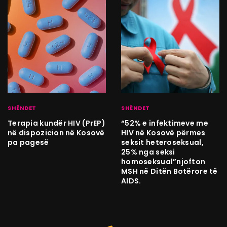
SHËNDET
SHËNDET
Terapia kundër HIV (PrEP)
“52% e infektimeve me
në dispozicion në Kosovë
HIV në Kosovë përmes
pa pagesë
seksit heteroseksual,
25% nga seksi
homoseksual”njofton
MSH në Ditën Botërore të
AIDS.