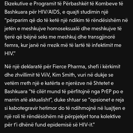
Ekzekutive e Programit të Përbashkët të Kombeve të
Bashkuara për HIV/AIDS, e quajti studimin një
“përparim që do të ketë një ndikim të rëndësishëm në
jetën e meshkujve homoseksualë dhe meshkujve të
tjerë që bëjnë seks me meshkuj dhe transgjinorë
femra, kur janë në rrezik më të lartë të infektimit me
HIV.”
Në një deklaratë për Fierce Pharma, shefi i kërkimit
dhe zhvillimit të ViiV, Kim Smith, vuri në dukje se
vetëm rreth një e katërta e njerëzve në Shtetet e
Bashkuara “të cilët mund të përfitojnë nga PrEP po e
marrin atë aktualisht”, duke shtuar se “opsionet e reja
si kabotegravir hetimor do të ndihmojnë në luajtjen e
një roli të rëndësishëm në përpjekjet tona kolektive
për t’i dhënë fund epidemisë së HIV-it.”