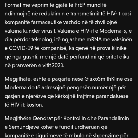
Format me veprim të gjatë të PrEP mund të
ndihmojnë në reduktimin e transmetimit të HIV-it pasi
kompanitë farmaceutike vazhdojnë të zhvillojnë
vaksina kundër virusit. Vaksina e HIV-it e Moderna-s, e
cila përdor teknologji të ngjashme mRNA me vaksinën
e COVID-19 të kompanisë, ka qenë në prova klinike
që nga gushti, me një datë përfundimi që pritet diku
në pranverën e vitit 2023.
Megjithatë, është e paqartë nëse GlaxoSmithKline ose
Moderna do të adresojnë pengesën numër një për
qasjen e njerëzve që kërkojnë trajtime parandaluese
të HIV-it: koston.
Megjithëse Qendrat për Kontrollin dhe Parandalimin
e Sëmundjeve kohët e fundit urdhëruan që
kompanitë e sigurimeve të mbulojnë shpenzime për