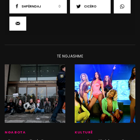
SHPËRNDAJ
0
CICËRO
TË NGJASHME
NGA BOTA
KULTURË