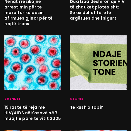
Nënat rrezikojnë
Dua Lipa dëshiron që HIV
arrestimin për të
të zhduket plotësisht:
mbrojtur kujdesin
Seksi duhet të jetë
afirmues gjinor për të
argëtues dhe i sigurt
rinjtë trans
SHËNDET
STORIE
19 raste të reja me
Te kush o topi?
HIV/AIDS në Kosovë në 7
muajt e parë të vitit 2025