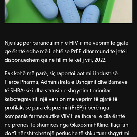
Një ilaç për parandalimin e HIV-it me veprim të gjatë
që është edhe më i lehtë se PrEP ditor mund të jetë i
disponueshëm që në fillim të këtij viti, 2022.
Pak kohë më parë, siç raportoi botimi i industrisë
Fierce Pharma, Administrata e Ushqimit dhe Barnave
të SHBA-së i dha statusin e shqyrtimit prioritar
kabotegravirit, një version me veprim të gjatë të
profilaksisë para ekspozimit (PrEP) i bërë nga
kompania farmaceutike ViiV Healthcare, e cila është
në pronësi të shumicës nga GlaxoSmithKline. Ilaçi tani
do t’i nënshtrohet një periudhe të shkurtuar shqyrtimi