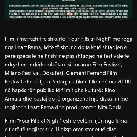
Filmi i metrazhit të shkurtë “Four Pills at Night” me regji
nga Leart Rama, këtë të shtunë do ta ketë shfaqjen e
parë speciale në Prishtinë pas shfaqjes në festivale të
ndryshme ndërkombëtare si Locarno Film Festival,
Milano Festival, Dokufest, Clement Ferrand Film
Festival dhe të tjera. Shfaqja e filmit fillon në ora 20:00
në hapësirën publike të filmit dhe kulturës Kino
Armata dhe pastaj do të organizohet një diskutim me
regjisorin Leart Rama dhe producenten Nita Deda.
Filmi “Four Pills at Night” është vetëm njëri nga filmat
e tjerë të regjisorit i cili i eksploron storiet të cilat