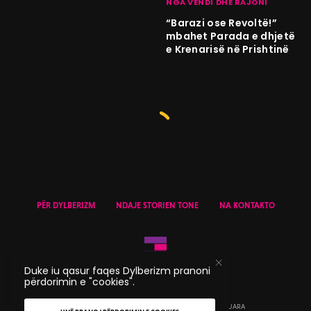
NGA VENDI DHE RAJONI
“Barazi ose Revoltë!”
mbahet Parada e dhjetë
e Krenarisë në Prishtinë
PËR DYLBERIZM
NDAJE STORIEN TONE
NA KONTAKTO
Duke iu qasur faqes Dylberizm pranoni
përdorimin e "cookies".
© 2020 DYLBERIZM - TË GJITHA TË DREJTAT E REZERVUARA