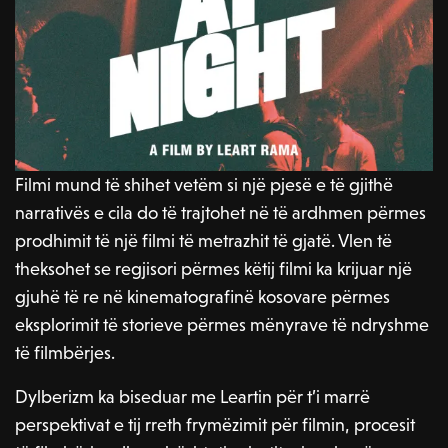
Filmi mund të shihet vetëm si një pjesë e të gjithë
narrativës e cila do të trajtohet në të ardhmen përmes
prodhimit të një filmi të metrazhit të gjatë. Vlen të
theksohet se regjisori përmes këtij filmi ka krijuar një
gjuhë të re në kinematografinë kosovare përmes
eksplorimit të storieve përmes mënyrave të ndryshme
të filmbërjes.
Dylberizm ka biseduar me Leartin për t’i marrë
perspektivat e tij rreth frymëzimit për filmin, procesit