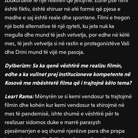
zbukuruese të një realiteti që jetojmë. Edhe pse filmi
është fiktiv, është xhiruar në atë formë që pjesa e
madhe e saj është reale dhe spontane. Filmi e tregon
një botë alternative të një qyteti, ku jeta nuk ka
rregulla dhe mund të jesh vetvetja, por edhe në këtë
mes, të jesh vetvetja si në rastin e protagonistëve Vali
dhe Drini mund të vijë me pasoja.
Dylberizm: Sa ka qenë vështirë me realizu filmin,
edhe a ka vullnet prej institucioneve kompetente në
Kosovë me mbështetë filma që i trajtojnë këto tema?
Leart Rama:
Mënyrën se si kemi vendosur ta trajtojmë
filmin dhe kohën kur kemi vendosur ta xhirojmë në
mes të pandemisë, ishte shumë e vështirë për ta
realizuar sidomos duke e marrë parasysh
pjesëmarrjen e aq shumë njerëzve para dhe prapa