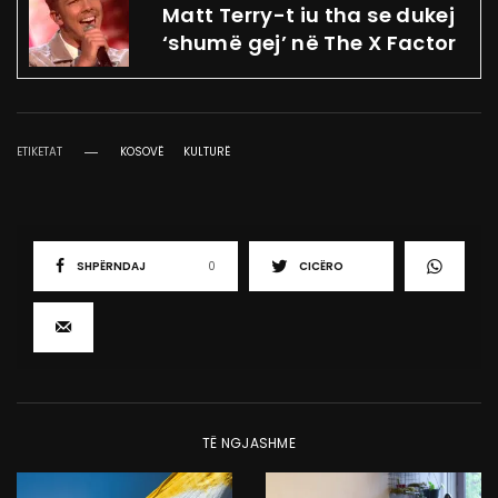
Matt Terry-t iu tha se dukej
‘shumë gej’ në The X Factor
ETIKETAT
KOSOVË
KULTURË
SHPËRNDAJ
0
CICËRO
TË NGJASHME