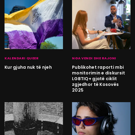
KALENDARI QUEER
NGA VENDI DHE RAJONI
Kur gjuha nuk të njeh
Publikohet raporti mbi
monitorimin e diskursit
LGBTIQ+ gjatë ciklit
zgjedhor të Kosovës
2025