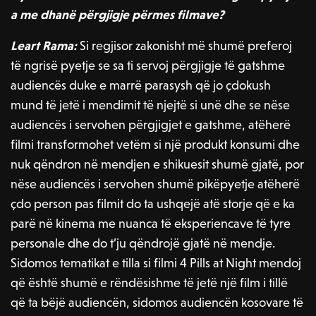
a me dhanë përgjigje përmes filmave?
Leart Rama:
Si regjisor zakonisht më shumë preferoj
të ngrisë pyetje se sa ti servoj përgjigje të gatshme
audiencës duke e marrë parasysh që jo çdokush
mund të jetë i mendimit të njejtë si unë dhe se nëse
audiencës i servohen përgjigjet e gatshme, atëherë
filmi transformohet vetëm si një produkt konsumi dhe
nuk qëndron në mendjen e shikuesit shumë gjatë, por
nëse audiencës i servohen shumë pikëpyetje atëherë
çdo person pas filmit do ta ushqejë atë storje që e ka
parë në kinema me nuanca të eksperiencave të tyre
personale dhe do t’ju qëndrojë gjatë në mendje.
Sidomos tematikat e tilla si filmi 4 Pills at Night mendoj
që është shumë e rëndësishme të jetë një film i tillë
që ta bëjë audiencën, sidomos audiencën kosovare të