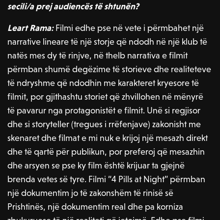
secili/a prej audiencës të shtunën?
Leart Rama:
Filmi edhe pse në vete i përmbahet një
narrative lineare të një storje që ndodh në një klub të
natës mes dy të rinjve, në thelb narrativa e filmit
përmban shumë degëzime të storieve dhe realiteteve
të ndryshme që ndodhin me karakteret kryesore të
filmit, por gjithashtu storiet që zhvillohen në mënyrë
të pavarur nga protagonistët e filmit. Unë si regjisor
dhe si storyteller (tregues i rrëfenjave) zakonisht me
skenaret dhe filmat e mi nuk e krijoj një mesazh direkt
dhe të qartë për publikun, por preferoj që mesazhin
dhe arsyen se pse ky film është krijuar ta gjejnë
brenda vetes së tyre. Filmi “4 Pills at Night” përmban
një dokumentim jo të zakonshëm të rinisë së
Prishtinës, një dokumentim real dhe pa korniza