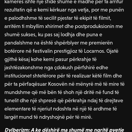
kamerës ishte një sfidë shumë e madhe për ta arritur
rezultatin që e kemi kërkuar nga vetja, por me punën
e palodhshme të secilit pjestar të ekipit të filmit,
arritëm ti mbyllim xhirimet dhe postproduksionin me
shumë sukses, ku pas saj lodhja dhe puna e
pandalshme na është shpërblyer me premierën
botërore në festivalin prestigjioz të Locarnos. Gjatë
gjithë kësaj kohe kemi pasur përkrahje të
jashtëzakonshme nga çdokush përfshirë edhe
institucionet shtetërore për të realizuar këtë film dhe
për ta përfaqësuar Kosovën në mënyrë më të mire të
mundshme që më bën të shoh një dritë në fund të
tunelit dhe një shpresë që përkrahja ndaj të drejtave
elementare të njeriut ndoshta në një të ardhme të
largët mund të ndryshojnë për të mirë.
Dylberizm: A ke dëshirë ma shumë me ngritë pyetje