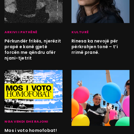
ARKIVI I PATHËNË
KULTURË
Përkundër frikës, njerëzit
Rinesa ka nevojë për
prapë e kanë gjetë
përkrahjen tonë – t’i
forcën me qëndru afër
rrimë pranë.
njani-tjetrit
NGA VENDI DHE RAJONI
Mos i voto homofobat!