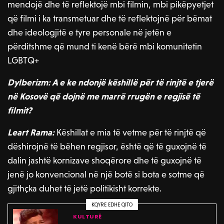
mendojë dhe të reflektojë mbi filmin, mbi pikëpyetjet
që filmi i ka transmetuar dhe të reflektojnë për bëmat
dhe ideologjitë e tyre personale në jetën e
përditshme që mund ti kenë bërë mbi komunitetin
LGBTQ+
Dylberizm: A e ke ndonjë këshillë për të rinjtë e tjerë
në Kosovë që dojnë me marrë rrugën e regjisë të
filmit?
Leart Rama:
Këshillat e mia të vetme për të rinjtë që
dëshirojnë të bëhen regjisor, është që të guxojnë të
dalin jashtë kornizave shoqërore dhe të guxojnë të
jenë jo konvencional në një botë si bota e sotme që
gjithçka duhet të jetë politikisht korrekte.
KQYRE EDHE QITO
KULTURË