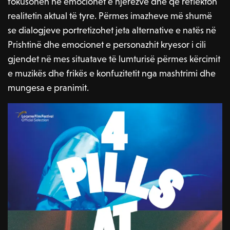
fokusohen në emocionet e njerëzve dhe që reflekton
realitetin aktual të tyre. Përmes imazheve më shumë
se dialogjeve portretizohet jeta alternative e natës në
Prishtinë dhe emocionet e personazhit kryesor i cili
gjendet në mes situatave të lumturisë përmes kërcimit
e muzikës dhe frikës e konfuzitetit nga mashtrimi dhe
mungesa e pranimit.