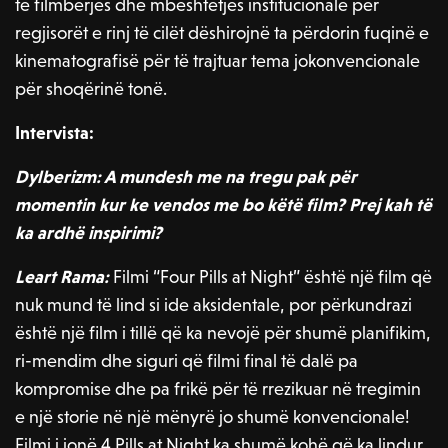
të filmbërjes dhe mbështetjes institucionale për
regjisorët e rinj të cilët dëshirojnë ta përdorin fuqinë e
kinematografisë për të trajtuar tema jokonvencionale
për shoqërinë tonë.
Intervista:
Dylberizm: A mundesh me na tregu pak për
momentin kur ke vendos me bo këtë film? Prej kah të
ka ardhë inspirimi?
Leart Rama:
Filmi “Four Pills at Night” është një film që
nuk mund të lind si ide aksidentale, por përkundrazi
është një film i tillë që ka nevojë për shumë planifikim,
ri-mendim dhe siguri që filmi final të dalë pa
kompromise dhe pa frikë për të rrezikuar në tregimin
e një storie në një mënyrë jo shumë konvencionale!
Filmi i jonë 4 Pills at Night ka shumë kohë që ka lindur