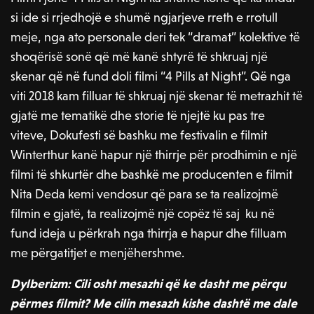
si ide si rrjedhojë e shumë ngjarjeve rreth e rrotull
meje, nga ato personale deri tek “dramat” kolektive të
shoqërisë sonë që më kanë shtyrë të shkruaj një
skenar që në fund doli filmi “4 Pills at Night”. Që nga
viti 2018 kam filluar të shkruaj një skenar të metrazhit të
gjatë me tematikë dhe storie të njejtë ku pas tre
viteve, Dokufesti së bashku me festivalin e filmit
Winterthur kanë hapur një thirrje për prodhimin e një
filmi të shkurtër dhe bashkë me producenten e filmit
Nita Deda kemi vendosur që para se ta realizojmë
filmin e gjatë, ta realizojmë një copëz të saj ku në
fund ideja u përkrah nga thirrja e hapur dhe filluam
me përgatitjet e menjëhershme.
Dylberizm: Cili osht mesazhi që ke dasht me përqu
përmes filmit? Me cilin mesazh kishe dashtë me dale