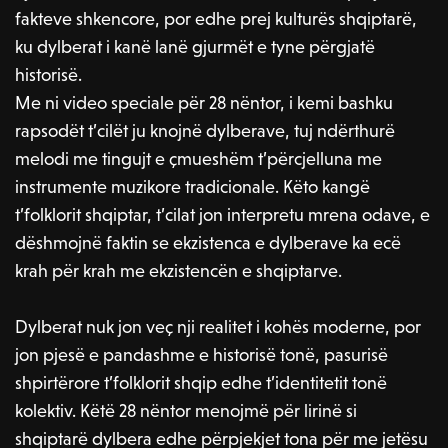
fakteve shkencore, por edhe prej kulturës shqiptarë,
ku dylberat i kanë lanë gjurmët e tyne përgjatë
historisë.
Me ni video speciale për 28 nëntor, i kemi bashku
rapsodët t’cilët ju knojnë dylberave, tuj ndërthurë
melodi me tingujt e çmueshëm t’përcjelluna me
instrumente muzikore tradicionale. Këto kangë
t’folklorit shqiptar, t’cilat jon interpretu mrena odave, e
dëshmojnë faktin se ekzistenca e dylberave ka ecë
krah për krah me ekzistencën e shqiptarve.
Dylberat nuk jon veç nji realitet i kohës moderne, por
jon pjesë e pandashme e historisë tonë, pasurisë
shpirtërore t’folklorit shqip edhe t’identitetit tonë
kolektiv. Këtë 28 nëntor menojmë për lirinë si
shqiptarë dylbera edhe përpjekjet tona për me jetësu