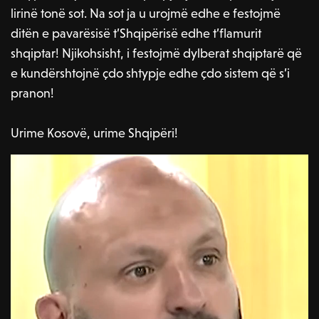
lirinë tonë sot. Na sot ja u urojmë edhe e festojmë
ditën e pavarësisë t’Shqipërisë edhe t’flamurit
shqiptar! Njikohsisht, i festojmë dylberat shqiptarë që
e kundërshtojnë çdo shtypje edhe çdo sistem që s’i
pranon!
Urime Kosovë, urime Shqipëri!