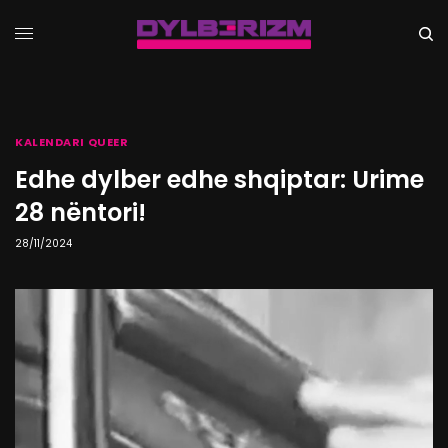
KALENDARI QUEER
Edhe dylber edhe shqiptar: Urime
28 nëntori!
28/11/2024