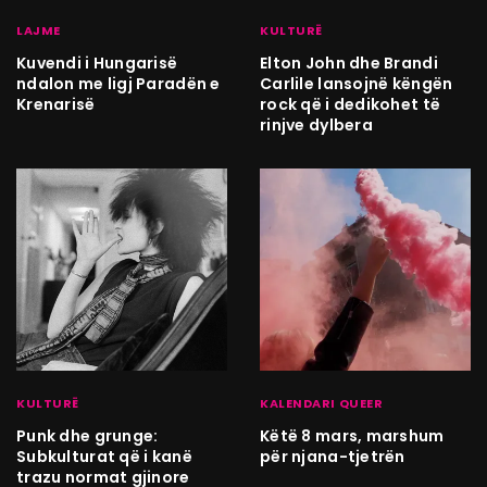
LAJME
KULTURË
Kuvendi i Hungarisë
Elton John dhe Brandi
ndalon me ligj Paradën e
Carlile lansojnë këngën
Krenarisë
rock që i dedikohet të
rinjve dylbera
KULTURË
KALENDARI QUEER
Punk dhe grunge:
Këtë 8 mars, marshum
Subkulturat që i kanë
për njana-tjetrën
trazu normat gjinore