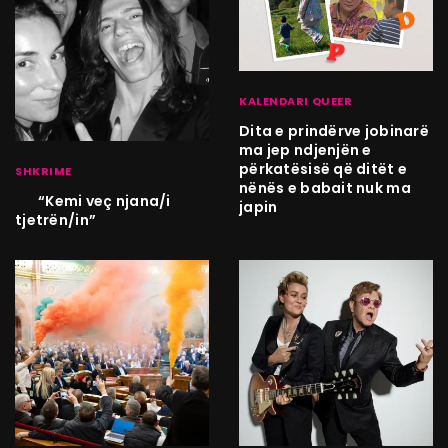
KALENDARI QUEER
Dita e prindërve jobinarë
ma jep ndjenjën e
përkatësisë që ditët e
SHKRIME
nënës e babait nuk ma
“Kemi veç njana/i
japin
tjetrën/in”