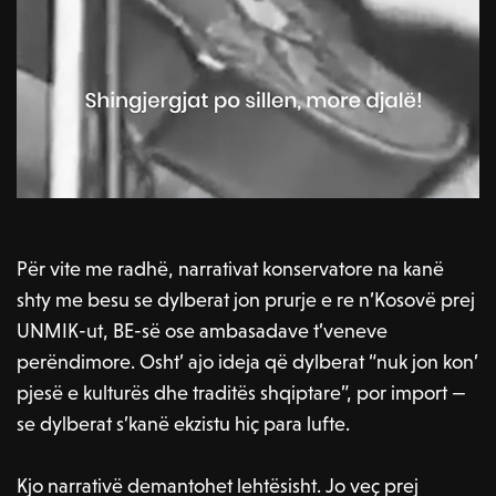
Për vite me radhë, narrativat konservatore na kanë
shty me besu se dylberat jon prurje e re n’Kosovë prej
UNMIK-ut, BE-së ose ambasadave t’veneve
perëndimore. Osht’ ajo ideja që dylberat “nuk jon kon’
pjesë e kulturës dhe traditës shqiptare”, por import —
se dylberat s’kanë ekzistu hiç para lufte.
Kjo narrativë demantohet lehtësisht. Jo veç prej