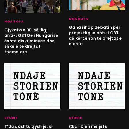
NGA BOTA
NGA BOTA
Gana rihap debatin për
Gjykata e BE-së: ligji
projektligjin anti-LGBT
anti-LGBTQ+ i Hungarisë
që kërcënon të drejtat e
është diskriminues dhe
njeriut
shkelë të drejtat
themelore
STORIE
STORIE
T’du qashtu qysh je, si
Çka i bjen me jetu