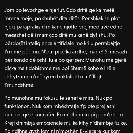
Jom bo lëvozhgë e njeriut. Çdo dritë që ka metë
mrena meje, po shuhët dita ditës. Për shkak se plot
njerz paraprakisht m’kanë njoftë prej mediave edhe
mesazhet që i marr çdo ditë mu kanë dyfishu. Po
përdorët inteligjenca artificiale me kriju përmbajtje
t’rreme për mu. N’qat pikë ka ardhë, marre! Si mesazh
për kondo që osht’ tu e bo qet sen: Munohu me gjetë
diçka ma t’dobishme me bo! Shumë kohë e lirë e
shfrytzume n’mënyrën bukfalisht ma t’flliqt
t’mundshme.
Po munohna mu fokusu te senet e mira. Nuk po
funksionon. Nuk kom mbështetje t’plotë prej asnji
personi që e kom afër. Po m’dhem trupi po m’dhem.
Krejt dhimbja emocionale mu ka kthy n’dhimbje fizike.
Po ndihna qysh jom ni n’moshën 8-vjeçare kur kom