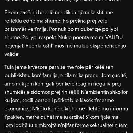
E kom pasë nji bisedë me dikon që m’ka shti me
reflektu edhe ma shumë. Po prekna prej vetë
pritshmërive t’mija. Por nuk po m’dukët që po lypi
shumë. Po lypi respekt. Nuk o poenta me mi VALIDU
ndjenjat. Poenta osht’ mos me ma bo eksperiencën jo-
valide.
Tuta jeme kryesore para se me folë për këtë sen
publikisht u kon’ familja, e cila m’ka pranu. Jom çuditë,
amo nuk jom kon’ gati për këtë reagim negativ prej
shumicës e sidomos prej rinisë!!!! N’ambientin shkollor
ku jom, secili person i përket bile klasës t’mesme
ekonomike. N’këto kohë e ki shumë t’lehtë mu informu
t’paktën, marre duhët me iu ardhë! S’kom fjalë ma,
jom lodhë tu e mbrojtë n’njifar forme seksualitetin tem