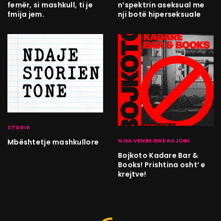
femër, si mashkull, ti je
n’spektrin aseksual me
fmija jem.
nji botë hiperseksuale
STORIE
NGA VENDI DHE RAJONI
Mbështetje mashkullore
Bojkoto Kadare Bar &
Books! Prishtina osht’ e
krejtve!