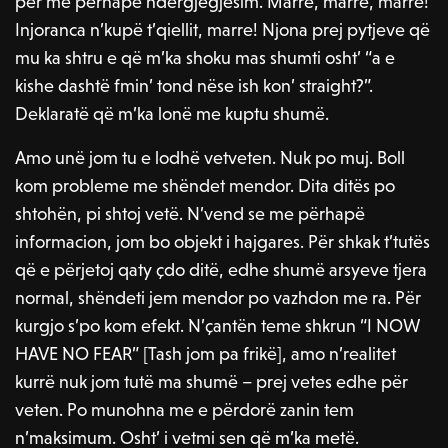
për me përhapë ndërgjegjësim. Marre, marre, marre!
Injoranca n’kupë t’qiellit, marre! Njona prej pytjeve që
mu ka shtru e që m’ka shoku mas shumti osht’ “a e
kishe dashtë fmin’ tond nëse ish kon’ straight?”.
Deklaratë që m’ka lonë me kuptu shumë.
Amo unë jom tu e lodhë vetveten. Nuk po muj. Boll
kom probleme me shëndet mendor. Dita ditës po
shtohën, pi shtoj vetë. N’vend se me përhapë
informacion, jom bo objekt i hajgares. Për shkak t’tutës
që e përjetoj qaty çdo ditë, edhe shumë arsyeve tjera
normal, shëndeti jem mendor po vazhdon me ra. Për
kurgjo s’po kom efekt. N’çantën teme shkrun “I NOW
HAVE NO FEAR” [Tash jom pa frikë], amo n’realitet
kurrë nuk jom tutë ma shumë – prej vetes edhe për
veten. Po munohna me e përdorë zanin tem
n’maksimum. Osht’ i vetmi sen që m’ka metë.