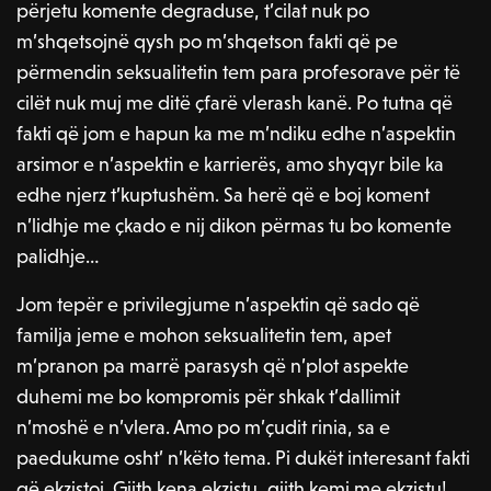
përjetu komente degraduse, t’cilat nuk po
m’shqetsojnë qysh po m’shqetson fakti që pe
përmendin seksualitetin tem para profesorave për të
cilët nuk muj me ditë çfarë vlerash kanë. Po tutna që
fakti që jom e hapun ka me m’ndiku edhe n’aspektin
arsimor e n’aspektin e karrierës, amo shyqyr bile ka
edhe njerz t’kuptushëm. Sa herë që e boj koment
n’lidhje me çkado e nij dikon përmas tu bo komente
palidhje…
Jom tepër e privilegjume n’aspektin që sado që
familja jeme e mohon seksualitetin tem, apet
m’pranon pa marrë parasysh që n’plot aspekte
duhemi me bo kompromis për shkak t’dallimit
n’moshë e n’vlera. Amo po m’çudit rinia, sa e
paedukume osht’ n’këto tema. Pi dukët interesant fakti
që ekzistoj. Gjith kena ekzistu, gjith kemi me ekzistu!