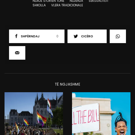
NDAJE STORIEN TONE
NDJENJA
SEKSUALITETI
SHKOLLA
VLERA TRADICIONALE
SHPËRNDAJ
0
CICËRO
TË NGJASHME