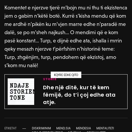
Komentet e njerzve tjerë m’bojn mu ni thu ti ekzistenca
jem o gabim n’këtë botë. Kurrë s’kisha mendu që kom
me ardhë n’pikën ku m’vjen marre edhe n’paradë me
dalë, se po m’sheh najkush… O mendimi që e kom
pasë konstant… Turp, e dijnë edhe ata, ishalla i mrrin
qeky mesazh njerzve t’përfshim n’historinë teme:
Turp, zhgënjim, turp, pendohem që ekzistoj, amo
s’kom mu nalë!
KQYRE EDHE QITO
STORIE
Dhe një ditë, kur të kem
fëmijë, do t’i çoj edhe ata
atje.
ETIKETAT
DISKRIMINIM
MEND;SIA
MENDESIA
MENTALITETI