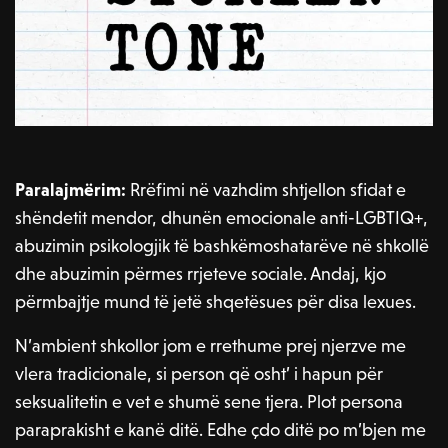
Paralajmërim:
Rrëfimi në vazhdim shtjellon sfidat e
shëndetit mendor, dhunën emocionale anti-LGBTIQ+,
abuzimin psikologjik të bashkëmoshatarëve në shkollë
dhe abuzimin përmes rrjeteve sociale. Andaj, kjo
përmbajtje mund të jetë shqetësues për disa lexues.
N’ambient shkollor jom e rrethume prej njerzve me
vlera tradicionale, si person që osht’ i hapun për
seksualitetin e vet e shumë sene tjera. Plot persona
paraprakisht e kanë ditë. Edhe çdo ditë po m’bjen me