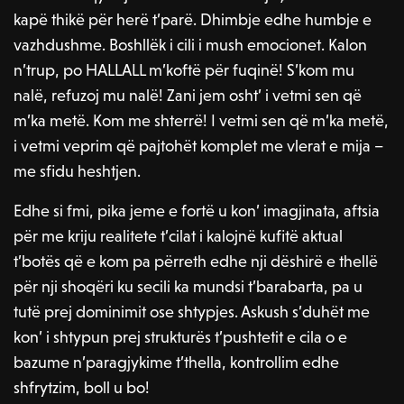
kapë thikë për herë t’parë. Dhimbje edhe humbje e
vazhdushme. Boshllëk i cili i mush emocionet. Kalon
n’trup, po HALLALL m’koftë për fuqinë! S’kom mu
nalë, refuzoj mu nalë! Zani jem osht’ i vetmi sen që
m’ka metë. Kom me shterrë! I vetmi sen që m’ka metë,
i vetmi veprim që pajtohët komplet me vlerat e mija –
me sfidu heshtjen.
Edhe si fmi, pika jeme e fortë u kon’ imagjinata, aftsia
për me kriju realitete t’cilat i kalojnë kufitë aktual
t’botës që e kom pa përreth edhe nji dëshirë e thellë
për nji shoqëri ku secili ka mundsi t’barabarta, pa u
tutë prej dominimit ose shtypjes. Askush s’duhët me
kon’ i shtypun prej strukturës t’pushtetit e cila o e
bazume n’paragjykime t’thella, kontrollim edhe
shfrytzim, boll u bo!