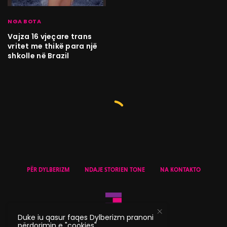
NGA BOTA
Vajza 16 vjeçare trans
vritet me thikë para një
shkolle në Brazil
PËR DYLBERIZM
NDAJE STORIEN TONE
NA KONTAKTO
Duke iu qasur faqes Dylberizm pranoni
përdorimin e "cookies".