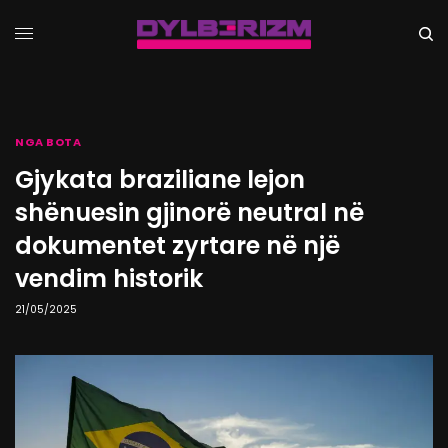
NGA BOTA
Gjykata braziliane lejon
shënuesin gjinorë neutral në
dokumentet zyrtare në një
vendim historik
21/05/2025