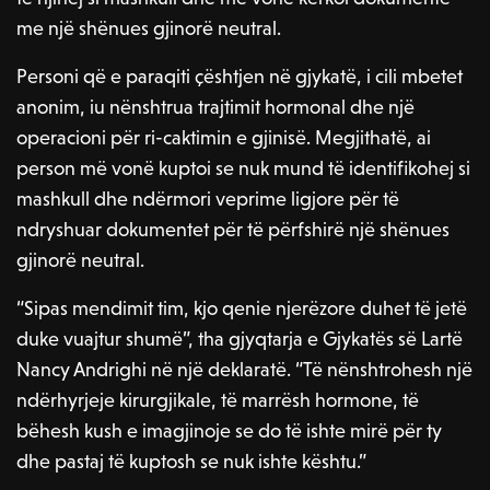
me një shënues gjinorë neutral.
Personi që e paraqiti çështjen në gjykatë, i cili mbetet
anonim, iu nënshtrua trajtimit hormonal dhe një
operacioni për ri-caktimin e gjinisë. Megjithatë, ai
person më vonë kuptoi se nuk mund të identifikohej si
mashkull dhe ndërmori veprime ligjore për të
ndryshuar dokumentet për të përfshirë një shënues
gjinorë neutral.
“Sipas mendimit tim, kjo qenie njerëzore duhet të jetë
duke vuajtur shumë”, tha gjyqtarja e Gjykatës së Lartë
Nancy Andrighi në një deklaratë. “Të nënshtrohesh një
ndërhyrjeje kirurgjikale, të marrësh hormone, të
bëhesh kush e imagjinoje se do të ishte mirë për ty
dhe pastaj të kuptosh se nuk ishte kështu.”