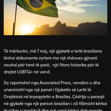
Të mërkurën, më 7 maj, një gjykatë e lartë braziliane
lëshoi dokumente zyrtare me një shënues gjinorë
neutral për herë të parë, një fitore historike për të
drejtat LGBTQ+ në vend.
Siç raportohet nga Associated Press, vendimi u dha
unanimisht nga një panel i Gjykatës së Lartë të
Drejtësisë në kryeqytetin e Brasilias. Çështja u paraqit
në gjykatë nga një person brazilian i cili fillimisht kërkoi
të njihej si mashkull dhe më vonë kërkoi dokumente