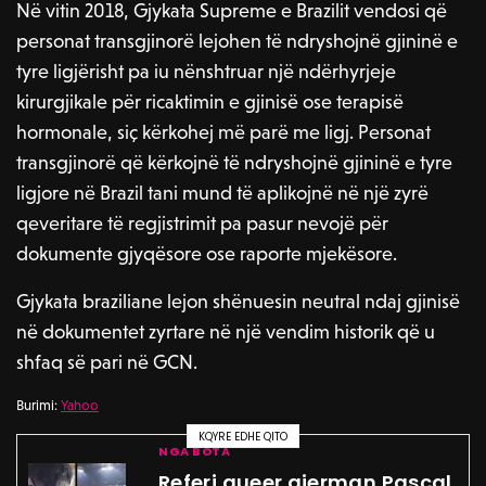
Në vitin 2018, Gjykata Supreme e Brazilit vendosi që
personat transgjinorë lejohen të ndryshojnë gjininë e
tyre ligjërisht pa iu nënshtruar një ndërhyrjeje
kirurgjikale për ricaktimin e gjinisë ose terapisë
hormonale, siç kërkohej më parë me ligj. Personat
transgjinorë që kërkojnë të ndryshojnë gjininë e tyre
ligjore në Brazil tani mund të aplikojnë në një zyrë
qeveritare të regjistrimit pa pasur nevojë për
dokumente gjyqësore ose raporte mjekësore.
Gjykata braziliane lejon shënuesin neutral ndaj gjinisë
në dokumentet zyrtare në një vendim historik që u
shfaq së pari në GCN.
Burimi:
Yahoo
KQYRE EDHE QITO
NGA BOTA
Referi queer gjerman Pascal