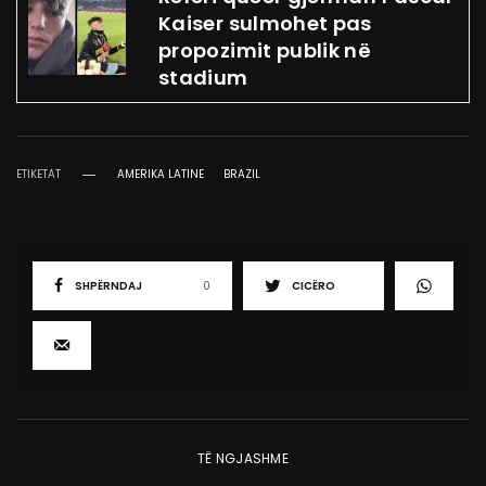
Kaiser sulmohet pas
propozimit publik në
stadium
ETIKETAT
AMERIKA LATINE
BRAZIL
SHPËRNDAJ
0
CICËRO
TË NGJASHME