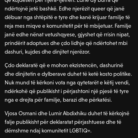
ndërtojnë jetë bashkë. Edhe njerëzit queer që janë
dëbuar nga shtëpitë e tyre dhe kanë krijuar familje të
reja mes miqve e komunitetit për të mbijetuar. Familje
janë edhe nënat vetushqyese, gjyshet që rrisin nipat,
prindërit adoptues dhe çdo lidhje që ndërtohet mbi
dashuri, kujdes dhe dinjitet njerëzor.
Çdo deklaratë që e mohon ekzistencën, dashurinë
dhe dinjitetin e dylberave duhet të ketë kosto politike.
Nuk mund të kërkoni vota nga qytetarët e këtij vendi,
ndërkohë që publikisht i përjashtoni një pjesë të tyre
nga e drejta për familje, barazi dhe përkatësi.
Vjosa Osmani dhe Lumir Abdixhiku duhet të kërkojnë
falje publikisht për deklaratat përjashtuese dhe të
dëmshme ndaj komunitetit LGBTIQ+.