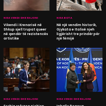
NGA VENDI DHE RAJONI
NGA BOTA
Vikendi i Krenarisë në
Në një vendim historik,
Shkup sjell trupat queer
Gjykata e Italisë njeh
në qendër të rezistencës
ligjërisht tre prindër për
artistike
një fëmijë
NGA VENDI DHE RAJONI
NGA VENDI DHE RAJONI
Serbia refuzon njohjen
Igballe Rogova