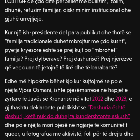
LGBTIQ+ që çdo ditë përballet me bullizim, izolim,
dhunë, refuzim familjar, diskriminim institucional dhe
gjuhë urrejtjeje.
Kur një ish-presidente del para publikut dhe thotë se
“familja tradicionale duhet mbrojtur me çdo kusht”,
pyetja kryesore është se prej kujt po “mbrohet”
familja? Prej dylberave? Prej dashurisë? Prej njerëzve
që veç duan të jetojnë të lirë dhe të barabartë?
Edhe më hipokrite bëhet kjo kur kujtojmë se po e
njëjta Vjosa Osmani, ishte pjesëmarrëse në hapjet e
zyrtare të Javës së Krenarisë në vitet
2022
dhe
2023
, e
gjithashtu deklaronte publikisht se
“Dashuria është
dashuri, këtë nuk do duhej ta kundërshtonte askush”
dhe po e njëjta mori pjesë në ngjarje të komunitetit
queer, u fotografua me aktivistë, foli për të drejta dhe