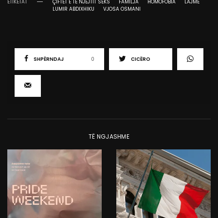
ETIKETAT
ÇIFTET E TË NJËJTIT SEKS
FAMILJA
HOMOFOBIA
LAJME
LUMIR ABDIXHIKU
VJOSA OSMANI
SHPËRNDAJ
0
CICËRO
TË NGJASHME