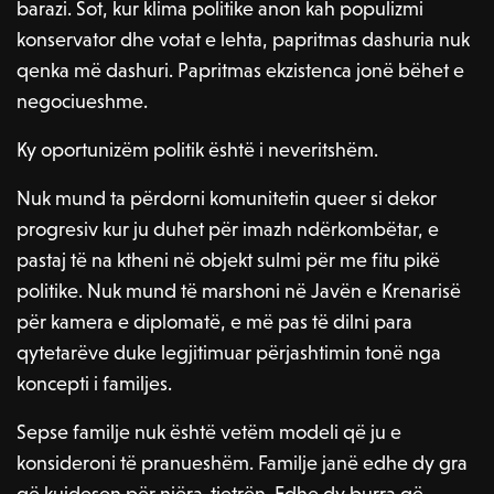
barazi. Sot, kur klima politike anon kah populizmi
konservator dhe votat e lehta, papritmas dashuria nuk
qenka më dashuri. Papritmas ekzistenca jonë bëhet e
negociueshme.
Ky oportunizëm politik është i neveritshëm.
Nuk mund ta përdorni komunitetin queer si dekor
progresiv kur ju duhet për imazh ndërkombëtar, e
pastaj të na ktheni në objekt sulmi për me fitu pikë
politike. Nuk mund të marshoni në Javën e Krenarisë
për kamera e diplomatë, e më pas të dilni para
qytetarëve duke legjitimuar përjashtimin tonë nga
koncepti i familjes.
Sepse familje nuk është vetëm modeli që ju e
konsideroni të pranueshëm. Familje janë edhe dy gra
që kujdesen për njëra-tjetrën. Edhe dy burra që