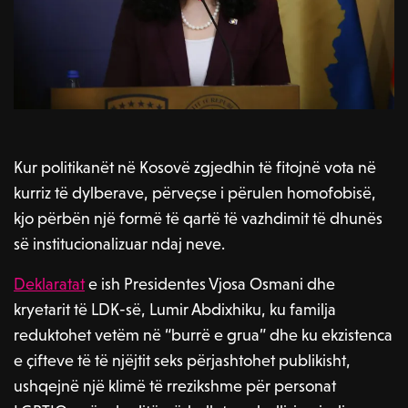
Kur politikanët në Kosovë zgjedhin të fitojnë vota në
kurriz të dylberave, përveçse i përulen homofobisë,
kjo përbën një formë të qartë të vazhdimit të dhunës
së institucionalizuar ndaj neve.
Deklaratat
e ish Presidentes Vjosa Osmani dhe
kryetarit të LDK-së, Lumir Abdixhiku, ku familja
reduktohet vetëm në “burrë e grua” dhe ku ekzistenca
e çifteve të të njëjtit seks përjashtohet publikisht,
ushqejnë një klimë të rrezikshme për personat