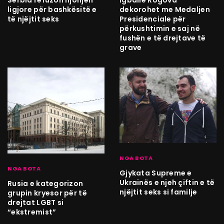
ligjore për bashkësitë e
dekorohet me Medaljen
të njëjtit seks
Presidenciale për
përkushtimin e saj në
fushën e të drejtave të
grave
NGA BOTA
NGA BOTA
Gjykata Supreme e
Ukrainës e njeh çiftin e të
Rusia e kategorizon
njëjtit seks si familje
grupin kryesor për të
drejtat LGBT si
“ekstremist”