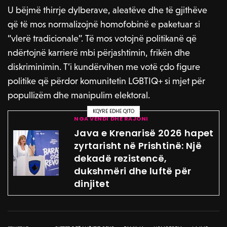
U bëjmë thirrje dylberave, aleatëve dhe të gjithëve
që të mos normalizojnë homofobinë e paketuar si
“vlerë tradicionale”. Të mos votojnë politikanë që
ndërtojnë karrierë mbi përjashtimin, frikën dhe
diskriminimin. T’i kundërvihen me votë çdo figure
politike që përdor komunitetin LGBTIQ+ si mjet për
popullizëm dhe manipulim elektoral.
KQYRE EDHE QITO
NGA VENDI DHE RAJONI
Java e Krenarisë 2026 hapet
zyrtarisht në Prishtinë: Një
dekadë rezistencë,
dukshmëri dhe luftë për
dinjitet