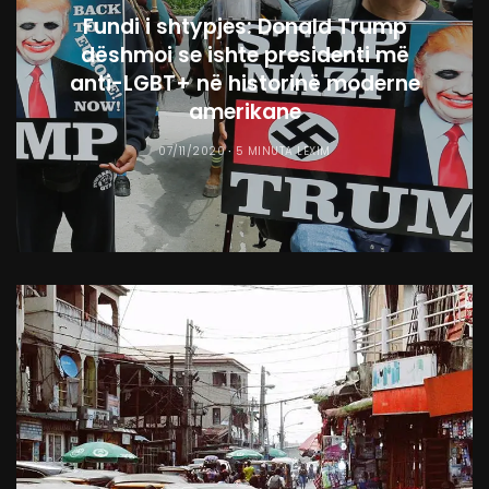
Fundi i shtypjes: Donald Trump
dëshmoi se ishte presidenti më
anti-LGBT+ në historinë moderne
amerikane
07/11/2020
5 MINUTA LEXIM