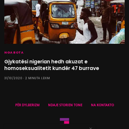
NGA BOTA
Gjykatësi nigerian hedh akuzat e
homoseksualitetit kundër 47 burrave
31/10/2020
2 MINUTA LEXIM
PËR DYLBERIZM
NDAJE STORIEN TONE
NA KONTAKTO