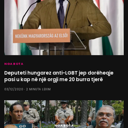
NGA BOTA
Deputeti hungarez anti-LGBT jep dorëheqje
pasi u kap në një orgji me 20 burra tjerë
03/12/2020
2 MINUTA LEXIM
NGA BOTA