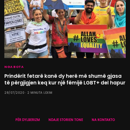
NGA BOTA
Prindërit fetarë kanë dy herë më shumë gjasa
të përgjigjen keq kur një fëmijë LGBT+ del hapur
28/07/2020
2 MINUTA LEXIM
PËR DYLBERIZM
NDAJE STORIEN TONE
NA KONTAKTO