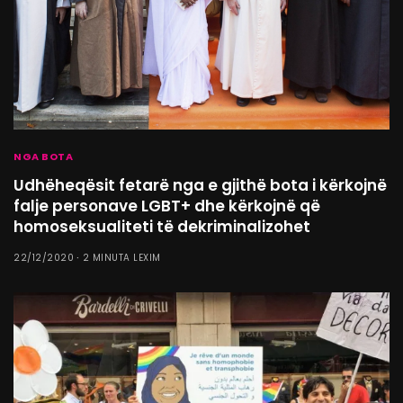
NGA BOTA
Udhëheqësit fetarë nga e gjithë bota i kërkojnë
falje personave LGBT+ dhe kërkojnë që
homoseksualiteti të dekriminalizohet
22/12/2020
2 MINUTA LEXIM