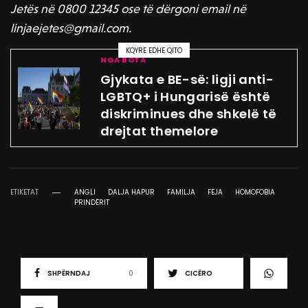
Jetës në 0800 12345 ose të dërgoni email në
linjaejetes@gmail.com.
KQYRE EDHE QITO
NGA BOTA
Gjykata e BE-së: ligji anti-
LGBTQ+ i Hungarisë është
diskriminues dhe shkelë të
drejtat themelore
ETIKETAT
ANGLI
DALJA HAPUR
FAMILJA
FEJA
HOMOFOBIA
PRINDËRIT
SHPËRNDAJ
0
CICËRO