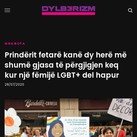
NGA BOTA
Prindërit fetarë kanë dy herë më
shumë gjasa të përgjigjen keq
kur një fëmijë LGBT+ del hapur
28/07/2020