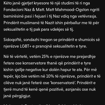
Këto janë gjetjet kryesore të një studimi të ri nga
Fondacioni Naz & Matt. Matt Mahmood-Ogston ngriti
bamirësinë pasi i fejuari i tij Naz vdiq nga vetëvrasja.
Prindërit muslimanë të Nazit ishin përballur me të për
seksualitetin e tij pak para vdekjes së tij.
Sidoqoftë, sondazhi tregon se prindërit e shumicës së
njerëzve LGBT+ e pranojnë seksualitetin e tyre.
Në të vërtetë, vetëm 25% e njerëzve me prejardhje
fetare ose konservatore thanë që prindërit e tyre
kishin sjellje negative kur dolën hapur te ata. Për më
tepër, kjo bie vetëm në 10% të njerëzve, prindërit e të
cilëve nuk janë fetarë ose ‘konservatorë’. Prindërit e
tjerë mund të kenë qenë pozitivë, asnjanës ose nuk
janë përgjigjur.