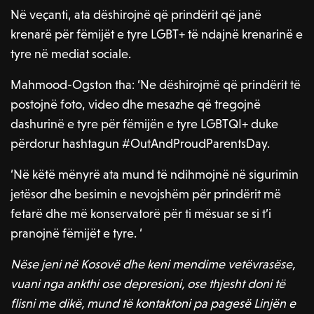
Në veçanti, ata dëshirojnë që prindërit që janë
krenarë për fëmijët e tyre LGBT+ të ndajnë krenarinë e
tyre në mediat sociale.
Mahmood-Ogston tha: ‘Ne dëshirojmë që prindërit të
postojnë foto, video dhe mesazhe që tregojnë
dashurinë e tyre për fëmijën e tyre LGBTQI+ duke
përdorur hashtagun #OutAndProudParentsDay.
‘Në këtë mënyrë ata mund të ndihmojnë në sigurimin
jetësor dhe besimin e nevojshëm për prindërit më
fetarë dhe më konservatorë për ti mësuar se si t’i
pranojnë fëmijët e tyre. ‘
Nëse jeni në Kosovë dhe keni mendime vetëvrasëse,
vuani nga ankthi ose depresioni, ose thjesht doni të
flisni me dikë, mund të kontaktoni pa pagesë Linjën e