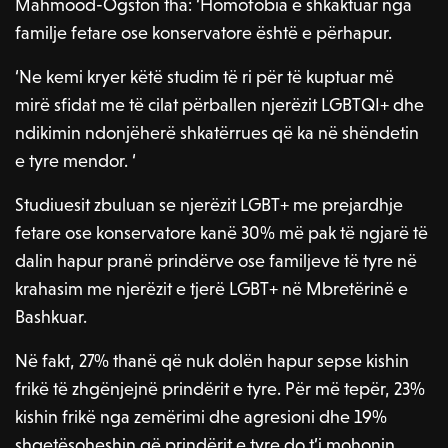
Mahmood-Ogston tha: ‘Homofobia e shkaktuar nga
familje fetare ose konservatore është e përhapur.
‘Ne kemi kryer këtë studim të ri për të kuptuar më
mirë sfidat me të cilat përballen njerëzit LGBTQI+ dhe
ndikimin ndonjëherë shkatërrues që ka në shëndetin
e tyre mendor. ‘
Studiuesit zbuluan se njerëzit LGBT+ me prejardhje
fetare ose konservatore kanë 30% më pak të ngjarë të
dalin hapur pranë prindërve ose familjeve të tyre në
krahasim me njerëzit e tjerë LGBT+ në Mbretërinë e
Bashkuar.
Në fakt, 27% thanë që nuk dolën hapur sepse kishin
frikë të zhgënjejnë prindërit e tyre. Për më tepër, 23%
kishin frikë nga zemërimi dhe agresioni dhe 19%
shqetësoheshin që prindërit e tyre do t’i mohonin.