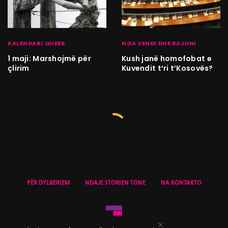
KALENDARI QUEER
NGA VENDI DHE RAJONI
1 maji: Marshojmë për
Kush janë homofobat e
çlirim
Kuvendit t’ri t’Kosovës?
PËR DYLBERIZM
NDAJE STORIEN TONE
NA KONTAKTO