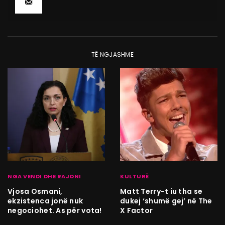
TË NGJASHME
NGA VENDI DHE RAJONI
KULTURË
Vjosa Osmani,
Matt Terry-t iu tha se
ekzistenca jonë nuk
dukej ‘shumë gej’ në The
negociohet. As për vota!
X Factor