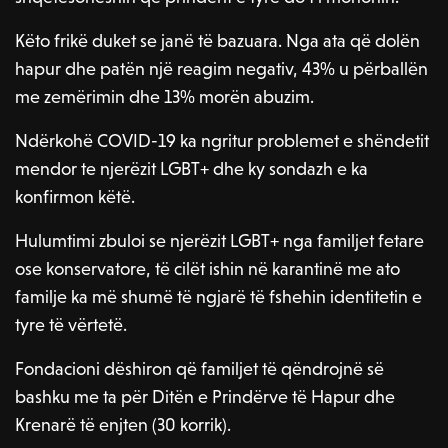
Këto frikë duket se janë të bazuara. Nga ata që dolën
hapur dhe patën një reagim negativ, 43% u përballën
me zemërimin dhe 13% morën abuzim.
Ndërkohë COVID-19 ka ngritur problemet e shëndetit
mendor te njerëzit LGBT+ dhe ky sondazh e ka
konfirmon këtë.
Hulumtimi zbuloi se njerëzit LGBT+ nga familjet fetare
ose konservatore, të cilët ishin në karantinë me ato
familje ka më shumë të ngjarë të fshehin identitetin e
tyre të vërtetë.
Fondacioni dëshiron që familjet të qëndrojnë së
bashku me ta për Ditën e Prindërve të Hapur dhe
Krenarë të enjten (30 korrik).