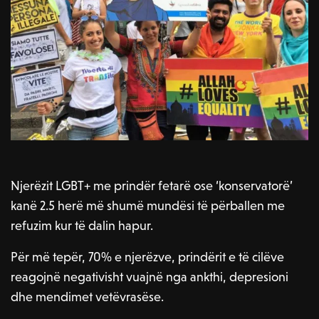
Njerëzit LGBT+ me prindër fetarë ose ‘konservatorë’
kanë 2.5 herë më shumë mundësi të përballen me
refuzim kur të dalin hapur.
Për më tepër, 70% e njerëzve, prindërit e të cilëve
reagojnë negativisht vuajnë nga ankthi, depresioni
dhe mendimet vetëvrasëse.