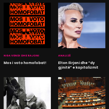
NGA VENDI DHE RAJONI
ANALIZË
Mos i voto homofobat!
Elton Ilirjani dhe “dy
gjinitë” e kapitalizmit