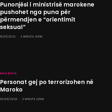
Punonjësi i ministrisë marokene
pushohet nga puna për
përmendjen e “orientimit
seksual”
15/01/2022
2 MINUTA LEXIM
NGA BOTA
Personat gej po terrorizohen në
Maroko
03/06/2020
3 MINUTA LEXIM